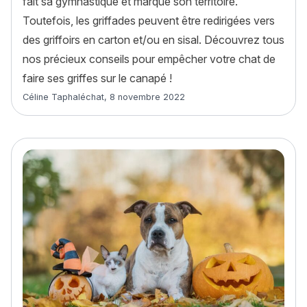
fait sa gymnastique et marque son territoire.
Toutefois, les griffades peuvent être redirigées vers
des griffoirs en carton et/ou en sisal. Découvrez tous
nos précieux conseils pour empêcher votre chat de
faire ses griffes sur le canapé !
Article rédigé par
Céline Taphaléchat
,
8 novembre 2022