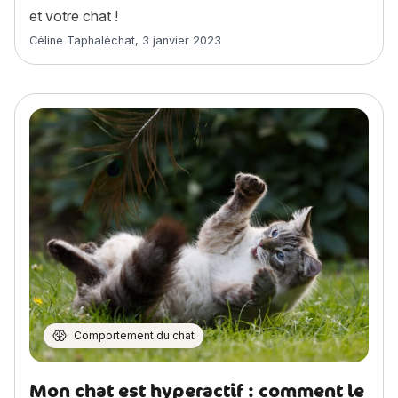
et votre chat !
Article rédigé par
Céline Taphaléchat
,
3 janvier 2023
Comportement du chat
Mon chat est hyperactif : comment le