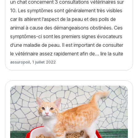
un chat concernent 3 consultations vétérinaires sur
10. Les symptômes sont généralement très visibles
car ils altèrent l’aspect de la peau et des poils de
animal à cause des démangeaisons obstinées. Ces
symptômes-ci sont les premiers signes évocateurs
d’une maladie de peau. Il est important de consulter
« Les 
le vétérinaire assez rapidement afin de…
lire la suite
Article rédigé par
assuropoil
,
1 juillet 2022