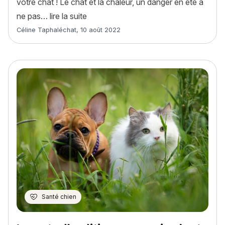
votre chat ! Le chat et la chaleur, un danger en été à
« 5 dangers de l’été à connaître pour p
ne pas…
lire la suite
Article rédigé par
Céline Taphaléchat
,
10 août 2022
Santé chien