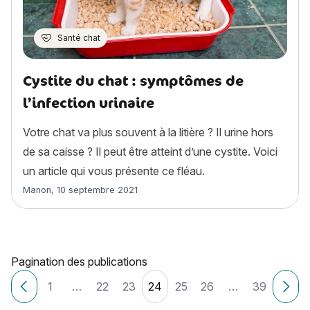
Santé chat
Cystite du chat : symptômes de
l’infection urinaire
Votre chat va plus souvent à la litière ? Il urine hors
de sa caisse ? Il peut être atteint d’une cystite. Voici
un article qui vous présente ce fléau.
Article rédigé par
Manon
,
10 septembre 2021
Pagination des publications
1
…
22
23
24
25
26
…
39
Articles plus récents
Ancie