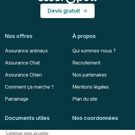
Devis gratuit
Nos offres
À propos
Assurance animaux
Qui sommes-nous ?
Assurance Chat
Recrutement
Assurance Chien
Nos partenaires
Comment ça marche ?
Mentions légales
Parrainage
Plan du site
Documents utiles
Nos coordonnées
Adresse postale
Feuille de soins
HD Assurances