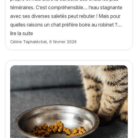
téméraires. C’est compréhensible… l’eau stagnante
avec ses diverses saletés peut rebuter ! Mais pour
quelles raisons un chat préfère boire au robinet ?…
« Pourquoi mon chat préfère boire au robinet ? 
lire la suite
Article rédigé par
Céline Taphaléchat
,
6 février 2026