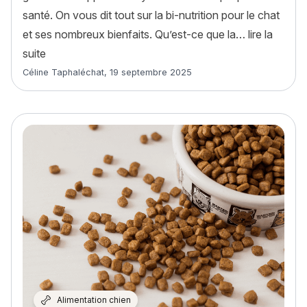
santé. On vous dit tout sur la bi-nutrition pour le chat
et ses nombreux bienfaits. Qu’est-ce que la…
lire la
« La bi-nutrition pour chat : quels sont les bienfaits ? 
suite
Article rédigé par
Céline Taphaléchat
,
19 septembre 2025
Alimentation chien