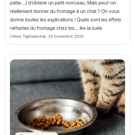
patte…) d’obtenir un petit morceau. Mais peut-on
réellement donner du fromage à un chat ? On vous
donne toutes les explications ! Quels sont les effets
« Peut-on donn
néfastes du fromage chez les…
lire la suite
Article rédigé par
Céline Taphaléchat
,
25 novembre 2025