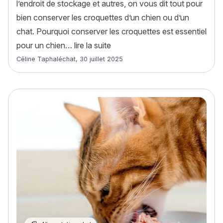
l’endroit de stockage et autres, on vous dit tout pour
bien conserver les croquettes d’un chien ou d’un
chat. Pourquoi conserver les croquettes est essentiel
« Comment conserver les croque
pour un chien…
lire la suite
Article rédigé par
Céline Taphaléchat
,
30 juillet 2025