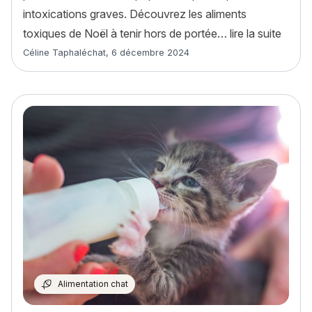
intoxications graves. Découvrez les aliments
« Les 
toxiques de Noël à tenir hors de portée…
lire la suite
Article rédigé par
Céline Taphaléchat
,
6 décembre 2024
Alimentation chat