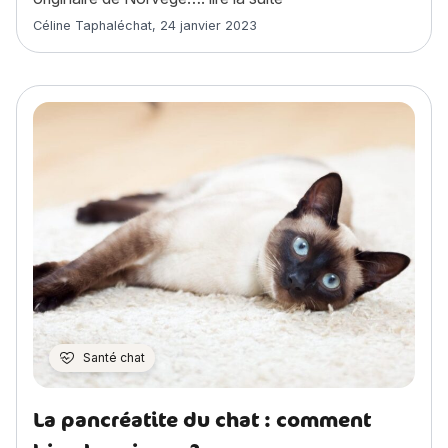
Article rédigé par
Céline Taphaléchat
,
24 janvier 2023
Santé chat
La pancréatite du chat : comment