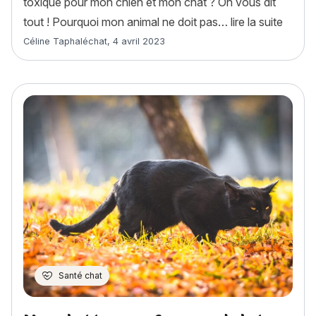
toxique pour mon chien et mon chat ? On vous dit
« Pâqu
tout ! Pourquoi mon animal ne doit pas…
lire la suite
Article rédigé par
Céline Taphaléchat
,
4 avril 2023
Santé chat