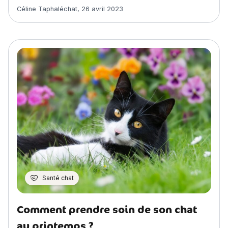
Article rédigé par
Céline Taphaléchat
,
26 avril 2023
Santé chat
Comment prendre soin de son chat
au printemps ?