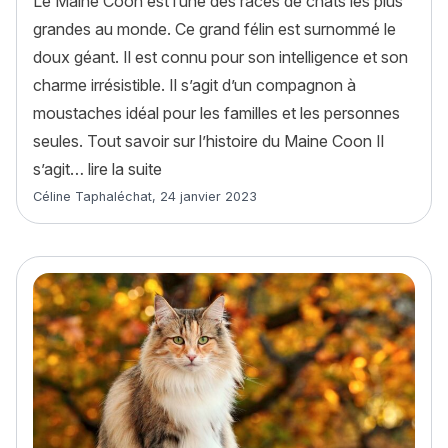
Le Maine Coon est l’une des races de chats les plus
grandes au monde. Ce grand félin est surnommé le
doux géant. Il est connu pour son intelligence et son
charme irrésistible. Il s’agit d’un compagnon à
moustaches idéal pour les familles et les personnes
seules. Tout savoir sur l’histoire du Maine Coon Il
« Maine Coon : histoire, caractère, alime
s’agit…
lire la suite
Article rédigé par
Céline Taphaléchat
,
24 janvier 2023