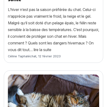
L’hiver n’est pas la saison préférée du chat. Celui-ci
n’apprécie pas vraiment le froid, la neige et le gel.
Malgré qu’il soit doté d’un pelage épais, le félin reste
sensible à la baisse des températures. C’est pourquoi,
il convient de protéger son chat en hiver. Mais
comment ? Quels sont les dangers hivernaux ? On
« Protéger son chat en hiver : 7
vous dit tout…
lire la suite
Article rédigé par
Céline Taphaléchat
,
12 février 2023