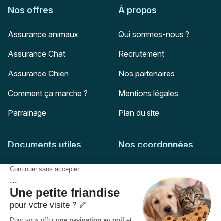
Nos offres
À propos
Assurance animaux
Qui sommes-nous ?
Assurance Chat
Recrutement
Assurance Chien
Nos partenaires
Comment ça marche ?
Mentions légales
Parrainage
Plan du site
Documents utiles
Nos coordonnées
Adresse postale
Feuille de soins
HD Assurances
51-55 rue Hoche
Conditions générales
94767
Ivry-sur-Seine
Politique de confidentialité
Pas encore client ?