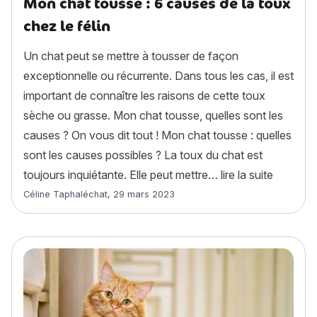
Mon chat tousse : 6 causes de la toux
chez le félin
Un chat peut se mettre à tousser de façon
exceptionnelle ou récurrente. Dans tous les cas, il est
important de connaître les raisons de cette toux
sèche ou grasse. Mon chat tousse, quelles sont les
causes ? On vous dit tout ! Mon chat tousse : quelles
sont les causes possibles ? La toux du chat est
« Mon ch
toujours inquiétante. Elle peut mettre…
lire la suite
Article rédigé par
Céline Taphaléchat
,
29 mars 2023