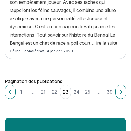
son tempérament joueur. Avec ses taches qui
rappellent les félins sauvages, il combine une allure
exotique avec une personnalité affectueuse et
dynamique. C’est un compagnon loyal qui aime les
interactions. Tout savoir sur l’histoire du Bengal Le
« Benga
Bengal est un chat de race à poil court…
lire la suite
Article rédigé par
Céline Taphaléchat
,
4 janvier 2023
Pagination des publications
1
…
21
22
23
24
25
…
39
Articles plus récents
Ancie