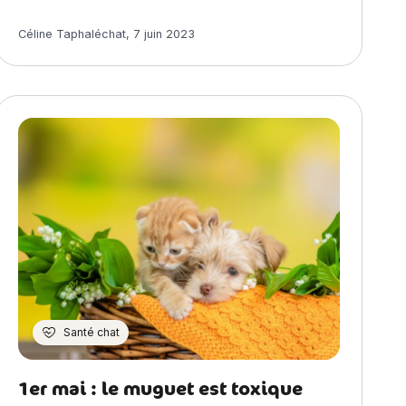
Article rédigé par
Céline Taphaléchat
,
7 juin 2023
Santé chat
1er mai : le muguet est toxique