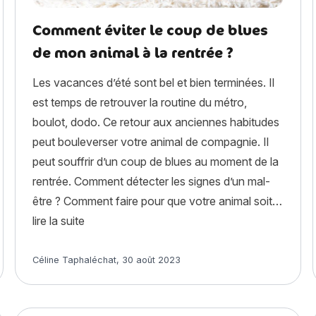
Comment éviter le coup de blues
de mon animal à la rentrée ?
Les vacances d’été sont bel et bien terminées. Il
est temps de retrouver la routine du métro,
boulot, dodo. Ce retour aux anciennes habitudes
peut bouleverser votre animal de compagnie. Il
peut souffrir d’un coup de blues au moment de la
rentrée. Comment détecter les signes d’un mal-
n chat se gratte les oreilles : pourquoi et que faire ? »
être ? Comment faire pour que votre animal soit…
« Comment éviter le coup de blues de mon anim
lire la suite
Article rédigé par
Céline Taphaléchat
,
30 août 2023