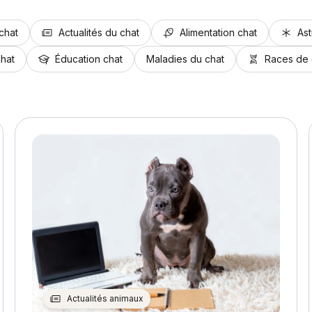
chat
Actualités du chat
Alimentation chat
Ast
hat
Éducation chat
Maladies du chat
Races de 
Actualités animaux