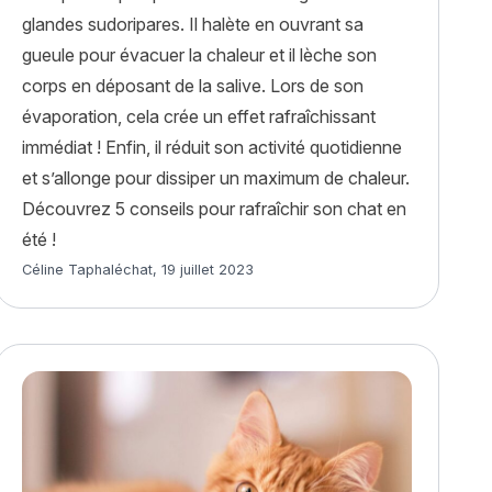
glandes sudoripares. Il halète en ouvrant sa
gueule pour évacuer la chaleur et il lèche son
corps en déposant de la salive. Lors de son
évaporation, cela crée un effet rafraîchissant
nale du chat – 8 août : comment la célébrer ? »
immédiat ! Enfin, il réduit son activité quotidienne
et s’allonge pour dissiper un maximum de chaleur.
Découvrez 5 conseils pour rafraîchir son chat en
été !
Article rédigé par
Céline Taphaléchat
,
19 juillet 2023