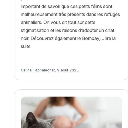
important de savoir que ces petits félins sont
malheureusement très présents dans les refuges
animaliers. On vous dit tout sur cette
stigmatisation et les raisons d’adopter un chat
noir. Découvrez également le Bombay,…
lire la
« La journée internationale du chat noir »
suite
Article rédigé par
Céline Taphaléchat
,
9 août 2023