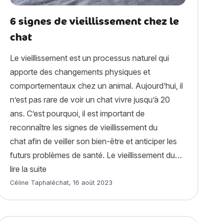
6 signes de vieillissement chez le
chat
Le vieillissement est un processus naturel qui
apporte des changements physiques et
comportementaux chez un animal. Aujourd’hui, il
n’est pas rare de voir un chat vivre jusqu’à 20
ans. C’est pourquoi, il est important de
reconnaître les signes de vieillissement du
chat afin de veiller son bien-être et anticiper les
al à la rentrée ? »
futurs problèmes de santé. Le vieillissement du…
« 6 signes de vieillissement chez le chat »
lire la suite
Article rédigé par
Céline Taphaléchat
,
16 août 2023