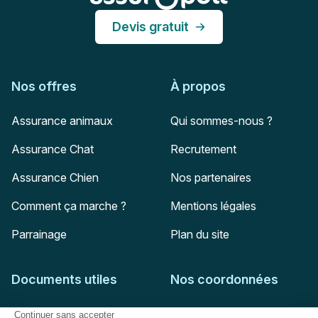
Devis gratuit
Nos offres
À propos
Assurance animaux
Qui sommes-nous ?
Assurance Chat
Recrutement
Assurance Chien
Nos partenaires
Comment ça marche ?
Mentions légales
Parrainage
Plan du site
Documents utiles
Nos coordonnées
Adresse postale
Feuille de soins
HD Assurances