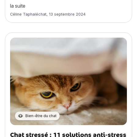
« Faut-il donner du CBD à un chat ? »
la suite
Article rédigé par
Céline Taphaléchat
,
13 septembre 2024
Bien-être du chat
Chat stressé : 11 solutions anti-stress