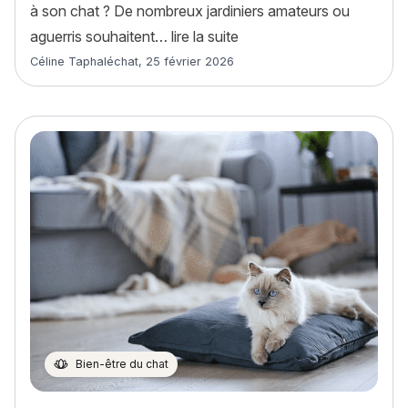
à son chat ? De nombreux jardiniers amateurs ou
« Quelles plantes cultiver 
aguerris souhaitent…
lire la suite
Article rédigé par
Céline Taphaléchat
,
25 février 2026
Bien-être du chat