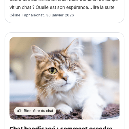
« Combi
vit un chat ? Quelle est son espérance…
lire la suite
Article rédigé par
Céline Taphaléchat
,
30 janvier 2026
Bien-être du chat
Chat handicapé : comment prendre