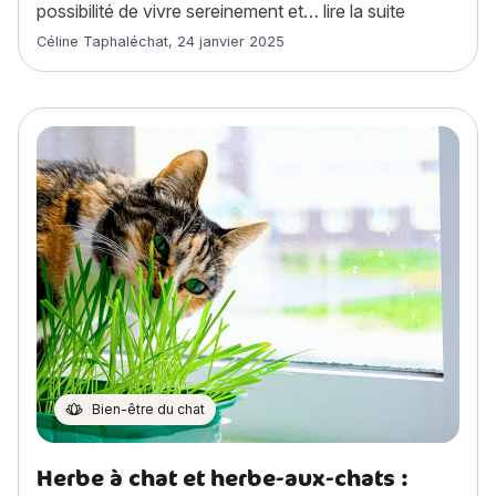
« Comment 
possibilité de vivre sereinement et…
lire la suite
Article rédigé par
Céline Taphaléchat
,
24 janvier 2025
Bien-être du chat
Herbe à chat et herbe-aux-chats :