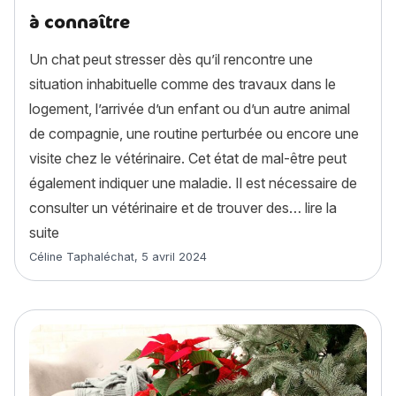
à connaître
Un chat peut stresser dès qu’il rencontre une
situation inhabituelle comme des travaux dans le
logement, l’arrivée d’un enfant ou d’un autre animal
de compagnie, une routine perturbée ou encore une
visite chez le vétérinaire. Cet état de mal-être peut
également indiquer une maladie. Il est nécessaire de
consulter un vétérinaire et de trouver des…
lire la
« Chat stressé : 11 solutions anti-stress à connaître »
suite
Article rédigé par
Céline Taphaléchat
,
5 avril 2024