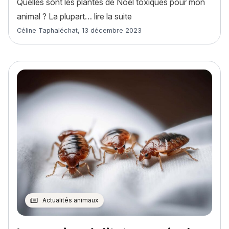
Quelles sont les plantes de Noël toxiques pour mon
« 7 plantes de Noël toxiq
animal ? La plupart…
lire la suite
Article rédigé par
Céline Taphaléchat
,
13 décembre 2023
Actualités animaux