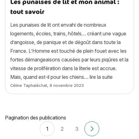
Les punaises de lit et mon animal :
tout savoir
Les punaises de lit ont envahi de nombreux
logements, écoles, trains, hôtels… créant une vague
d’angoisse, de panique et de dégoût dans toute la
France. L’Homme est touché de plein fouet avec les
fortes démangeaisons causées par leurs piqûres et la
vitesse de prolifération dans la literie est accrue.
« Les punais
Mais, quand est-il pour les chiens…
lire la suite
Article rédigé par
Céline Taphaléchat
,
8 novembre 2023
Pagination des publications
1
2
3
Anciens articles