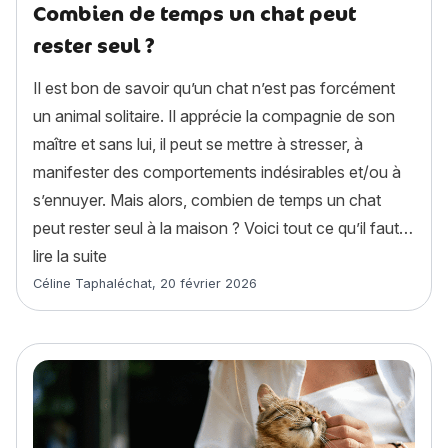
Combien de temps un chat peut
rester seul ?
Il est bon de savoir qu’un chat n’est pas forcément
un animal solitaire. Il apprécie la compagnie de son
maître et sans lui, il peut se mettre à stresser, à
manifester des comportements indésirables et/ou à
s’ennuyer. Mais alors, combien de temps un chat
peut rester seul à la maison ? Voici tout ce qu’il faut…
« Combien de temps un chat peut rester seul ? 
lire la suite
Article rédigé par
Céline Taphaléchat
,
20 février 2026