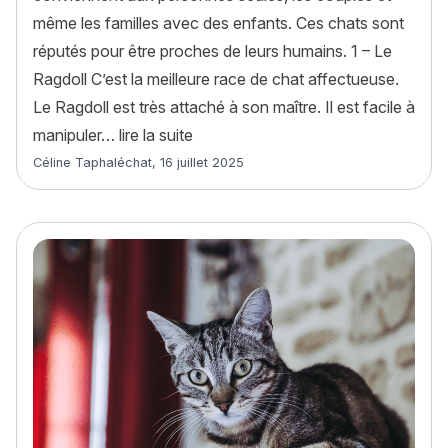
même les familles avec des enfants. Ces chats sont
réputés pour être proches de leurs humains. 1 – Le
Ragdoll C’est la meilleure race de chat affectueuse.
Le Ragdoll est très attaché à son maître. Il est facile à
« Top 10 des races de chats les plu
manipuler…
lire la suite
Article rédigé par
Céline Taphaléchat
,
16 juillet 2025