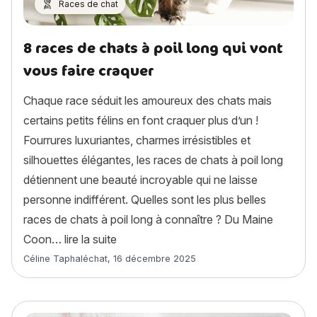
Races de chat
8 races de chats à poil long qui vont
vous faire craquer
Chaque race séduit les amoureux des chats mais
certains petits félins en font craquer plus d’un !
Fourrures luxuriantes, charmes irrésistibles et
silhouettes élégantes, les races de chats à poil long
détiennent une beauté incroyable qui ne laisse
personne indifférent. Quelles sont les plus belles
races de chats à poil long à connaître ? Du Maine
« 8 races de chats à poil long qui vont 
Coon…
lire la suite
Article rédigé par
Céline Taphaléchat
,
16 décembre 2025