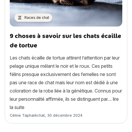
Races de chat
9 choses à savoir sur les chats écaille
de tortue
Les chats écaille de tortue attirent l’attention par leur
pelage unique mêlant le noir et le roux. Ces petits
félins presque exclusivement des femelles ne sont
pas une race de chat mais leur nom est dédié à une
coloration de la robe liée à la génétique. Connus pour
leur personnalité affirmée, ils se distinguent par…
lire
« 9 choses à savoir sur les chats écaille de tortue »
la suite
Article rédigé par
Céline Taphaléchat
,
30 décembre 2024