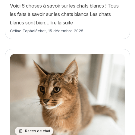
Voici 6 choses à savoir sur les chats blancs ! Tous
les faits à savoir sur les chats blancs Les chats
« 6 choses à savoir sur les c
blancs sont bien…
lire la suite
Article rédigé par
Céline Taphaléchat
,
15 décembre 2025
Races de chat