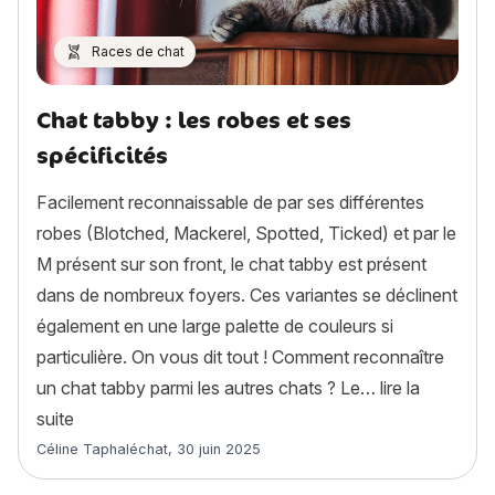
Races de chat
Chat tabby : les robes et ses
spécificités
Facilement reconnaissable de par ses différentes
robes (Blotched, Mackerel, Spotted, Ticked) et par le
M présent sur son front, le chat tabby est présent
dans de nombreux foyers. Ces variantes se déclinent
également en une large palette de couleurs si
particulière. On vous dit tout ! Comment reconnaître
un chat tabby parmi les autres chats ? Le…
lire la
« Chat tabby : les robes et ses spécificités »
suite
Article rédigé par
Céline Taphaléchat
,
30 juin 2025