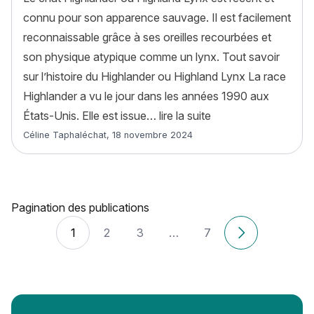
connu pour son apparence sauvage. Il est facilement
reconnaissable grâce à ses oreilles recourbées et
son physique atypique comme un lynx. Tout savoir
sur l’histoire du Highlander ou Highland Lynx La race
Highlander a vu le jour dans les années 1990 aux
« Highlander ou Highl
États-Unis. Elle est issue…
lire la suite
Article rédigé par
Céline Taphaléchat
,
18 novembre 2024
Pagination des publications
1
2
3
…
7
Anciens articl