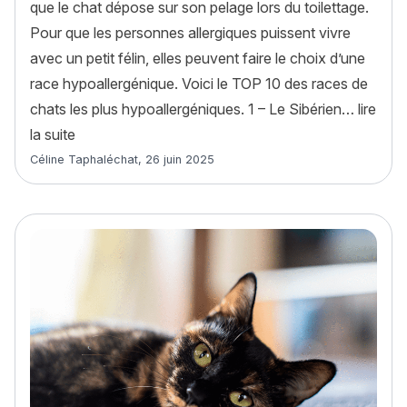
que le chat dépose sur son pelage lors du toilettage.
Pour que les personnes allergiques puissent vivre
avec un petit félin, elles peuvent faire le choix d’une
race hypoallergénique. Voici le TOP 10 des races de
chats les plus hypoallergéniques. 1 – Le Sibérien…
lire
« TOP 10 des races de chats les plus hypoallergén
la suite
Article rédigé par
Céline Taphaléchat
,
26 juin 2025