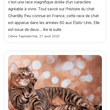
c’est une race magnifique dotée d’un caractère
agréable à vivre. Tout savoir sur l’histoire du chat
Chantilly Peu connue en France, cette race de chat
est apparue dans les années 60 aux États-Unis. Elle
« Chat Chantilly : histoire, 
est issue de deux…
lire la suite
Article rédigé par
Céline Taphaléchat
,
27 août 2025