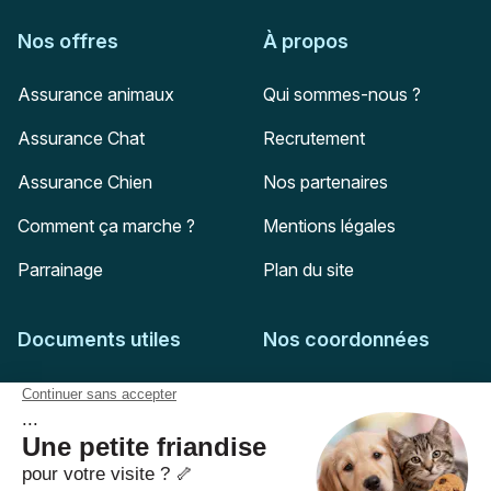
Nos offres
À propos
Assurance animaux
Qui sommes-nous ?
Assurance Chat
Recrutement
Assurance Chien
Nos partenaires
Comment ça marche ?
Mentions légales
Parrainage
Plan du site
Documents utiles
Nos coordonnées
Adresse postale
Feuille de soins
HD Assurances
51-55 rue Hoche
Conditions générales
94767
Ivry-sur-Seine
Politique de confidentialité
Pas encore client ?