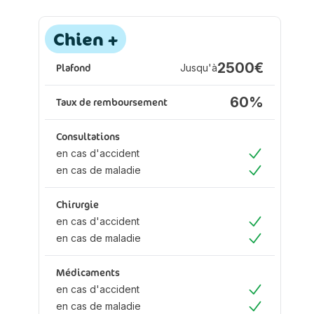
Assurance animaux :
Chien +
2500€
Plafond
Jusqu'à
60%
Taux de remboursement
Consultations
en cas d'accident
Oui
en cas de maladie
Oui
Chirurgie
en cas d'accident
Oui
en cas de maladie
Oui
Médicaments
en cas d'accident
Oui
en cas de maladie