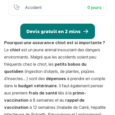
Accident
0 jours
Devis gratuit en 2 mins
Pourquoi une assurance chiot est si importante ?
Le
chiot
est un jeune animal insouciant des dangers
environnants. Malgré que les accidents soient peu
fréquents chez le chiot, les
petits bobos du
quotidien
(ingestion d’objets, de plantes, piqûres
d’insectes…) sont des
dépenses
à prendre en compte
dans le
budget vétérinaire
. Il faut également penser
aux premiers
frais de santé
liés à la
primo-
vaccination
à 8 semaines et au
rappel de
vaccination
à 12 semaines (maladie de Carré, hépatite
infectieuse de Rubarth, Parvovirose et Leptospirose)