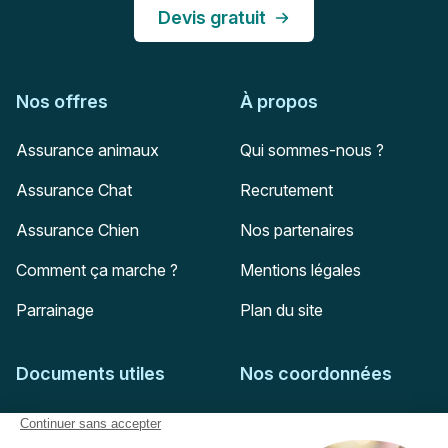
Devis gratuit
Nos offres
À propos
Assurance animaux
Qui sommes-nous ?
Assurance Chat
Recrutement
Assurance Chien
Nos partenaires
Comment ça marche ?
Mentions légales
Parrainage
Plan du site
Documents utiles
Nos coordonnées
Adresse postale
Feuille de soins
HD Assurances
51-55 rue Hoche