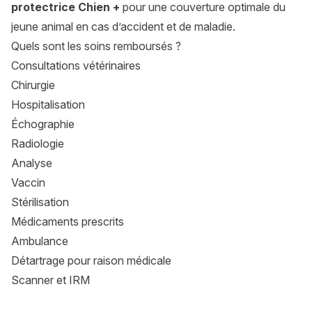
protectrice Chien +
pour une couverture optimale du
jeune animal en cas d’accident et de maladie.
Quels sont les soins remboursés ?
Consultations vétérinaires
Chirurgie
Hospitalisation
Échographie
Radiologie
Analyse
Vaccin
Stérilisation
Médicaments prescrits
Ambulance
Détartrage pour raison médicale
Scanner et IRM
Les formules Assur O'Poil
Les formules Assur O'Poil