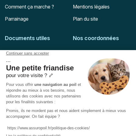
Comment ça marche ?
Mentions légales
Parrainage
Plan du site
Documents utiles
Nos coordonnées
Adresse postale
Feuille de soins
HD Assurances
51-55 rue Hoche
Conditions générales
94767
Ivry-sur-Seine
Politique de confidentialité
Pas encore client ?
Mail :
adhesion@assuropoil.com
Politique des Cookies
Tel :
01 77 94 89 02
Accessibilité :
Partiellement conforme