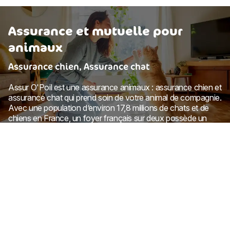
Assurance et mutuelle pour
animaux
Assurance chien, Assurance chat
Assur O'Poil est une assurance animaux : assurance chien et
assurance chat qui prend soin de votre animal de compagnie.
Avec une population d’environ 17,8 millions de chats et de
chiens en France, un foyer français sur deux possède un
animal de compagnie. Dans ce contexte, Assur O'Poil, la
mutuelle pour animaux
qui couvre les frais de santé des
chats et des chiens s’évertue à alléger vos dépenses pour
faciliter l’accès aux soins vétérinaires de vos animaux de
compagnie. Nous vous expliquerons pourquoi il est important
de prendre une assurance animaux, comment
nous
remboursons les frais vétérinaires
et nous vous guiderons
dans la mise en place de l’assurance pour animaux.