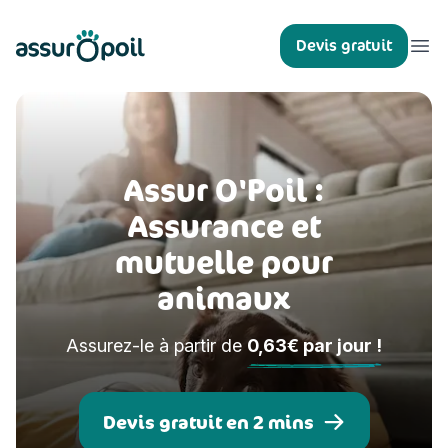
Assur O'Poil
Devis gratuit
Ouvr
Assur O'Poil :
Assurance et
mutuelle pour
animaux
Assurez-le à partir de
0,63€ par jour !
Devis gratuit en 2 mins