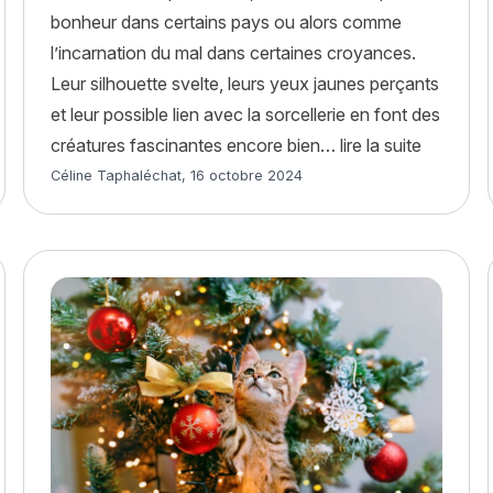
bonheur dans certains pays ou alors comme
l’incarnation du mal dans certaines croyances.
Leur silhouette svelte, leurs yeux jaunes perçants
et leur possible lien avec la sorcellerie en font des
chat et dangers auditifs »
« Hallowe
créatures fascinantes encore bien…
lire la suite
Article rédigé par
Céline Taphaléchat
,
16 octobre 2024