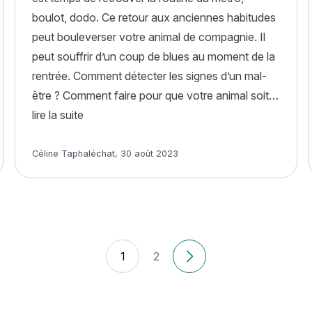
boulot, dodo. Ce retour aux anciennes habitudes
peut bouleverser votre animal de compagnie. Il
peut souffrir d’un coup de blues au moment de la
rentrée. Comment détecter les signes d’un mal-
nt rendre hommage à son animal décédé ? »
être ? Comment faire pour que votre animal soit…
« Comment éviter le coup de blues de mon anim
lire la suite
Article rédigé par
Céline Taphaléchat
,
30 août 2023
1
2
Anciens articles