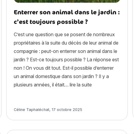
Enterrer son animal dans le jardin :
c’est toujours possible ?
C’est une question que se posent de nombreux
propriétaires à la suite du décès de leur animal de
compagnie : peut-on enterrer son animal dans le
jardin ? Est-ce toujours possible ? La réponse est
non ! On vous dit tout. Est-il possible d’enterrer
un animal domestique dans son jardin ? Il y a
« Enterrer son animal
plusieurs années, il était…
lire la suite
ré des Français en 2025 enfin révélé ! »
Article rédigé par
Céline Taphaléchat
,
17 octobre 2025