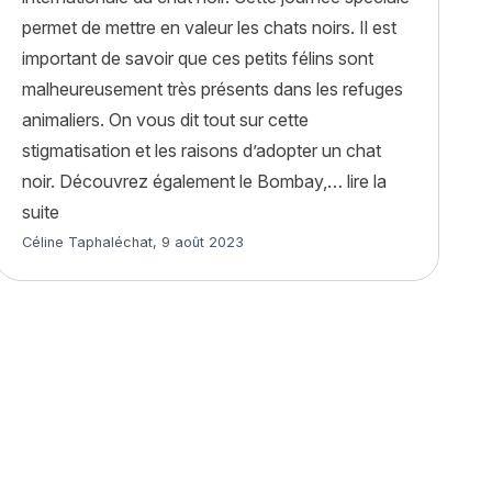
permet de mettre en valeur les chats noirs. Il est
important de savoir que ces petits félins sont
malheureusement très présents dans les refuges
animaliers. On vous dit tout sur cette
stigmatisation et les raisons d’adopter un chat
al à la rentrée ? »
noir. Découvrez également le Bombay,…
lire la
« La journée internationale du chat noir »
suite
Article rédigé par
Céline Taphaléchat
,
9 août 2023