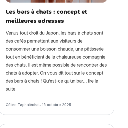
Les bars à chats : concept et
meilleures adresses
Venus tout droit du Japon, les bars à chats sont
des cafés permettant aux visiteurs de
consommer une boisson chaude, une pâtisserie
tout en bénéficiant de la chaleureuse compagnie
des chats. Il est même possible de rencontrer des
chats à adopter. On vous dit tout sur le concept
 dans le jardin : c’est toujours possible ? »
des bars à chats ! Qu’est-ce qu’un bar…
lire la
« Les bars à chats : concept et meilleures adresses »
suite
Article rédigé par
Céline Taphaléchat
,
13 octobre 2025