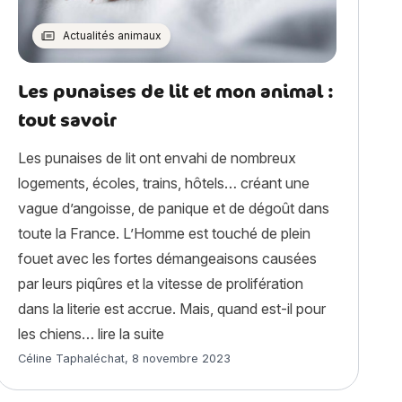
Actualités animaux
Les punaises de lit et mon animal :
tout savoir
Les punaises de lit ont envahi de nombreux
logements, écoles, trains, hôtels… créant une
vague d’angoisse, de panique et de dégoût dans
toute la France. L’Homme est touché de plein
fouet avec les fortes démangeaisons causées
par leurs piqûres et la vitesse de prolifération
dans la literie est accrue. Mais, quand est-il pour
« Les punaises de lit et mon animal : 
les chiens…
lire la suite
Article rédigé par
Céline Taphaléchat
,
8 novembre 2023