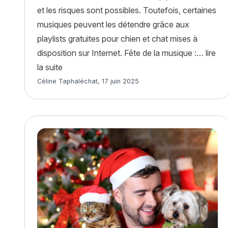
et les risques sont possibles. Toutefois, certaines
musiques peuvent les détendre grâce aux
playlists gratuites pour chien et chat mises à
disposition sur Internet. Fête de la musique :…
lire
« Fête de la musique : playlists pour chien et 
la suite
Article rédigé par
Céline Taphaléchat
,
17 juin 2025