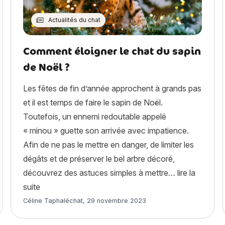
Actualités du chat
Comment éloigner le chat du sapin
de Noël ?
Les fêtes de fin d’année approchent à grands pas
et il est temps de faire le sapin de Noël.
Toutefois, un ennemi redoutable appelé
« minou » guette son arrivée avec impatience.
Afin de ne pas le mettre en danger, de limiter les
dégâts et de préserver le bel arbre décoré,
découvrez des astuces simples à mettre…
lire la
« Comment éloigner le chat du sapin de Noël ? »
suite
Article rédigé par
Céline Taphaléchat
,
29 novembre 2023