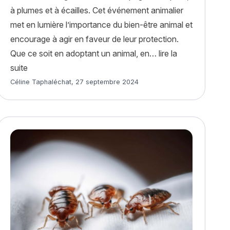
à plumes et à écailles. Cet événement animalier
met en lumière l’importance du bien-être animal et
encourage à agir en faveur de leur protection.
Que ce soit en adoptant un animal, en…
lire la
en et les chats noirs : toute une histoire »
« Journée mondiale des animaux : comment la célébrer
suite
Article rédigé par
Céline Taphaléchat
,
27 septembre 2024