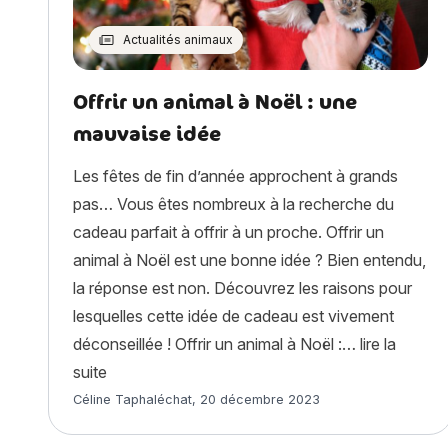
Actualités animaux
Offrir un animal à Noël : une
mauvaise idée
Les fêtes de fin d’année approchent à grands
pas… Vous êtes nombreux à la recherche du
cadeau parfait à offrir à un proche. Offrir un
animal à Noël est une bonne idée ? Bien entendu,
la réponse est non. Découvrez les raisons pour
lesquelles cette idée de cadeau est vivement
déconseillée ! Offrir un animal à Noël :…
lire la
« Offrir un animal à Noël : une mauvaise idée »
suite
Article rédigé par
Céline Taphaléchat
,
20 décembre 2023