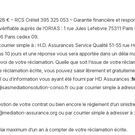
 € – RCS Créteil 395 325 053 – Garantie financière et responsa
vérifiable auprès de l’ORIAS : 1 rue Jules Lefebvre 75311 Par
6 Paris cedex 09.
ourrier simple à : H.D. Assurances Service Qualité 51-55 rue 
 10 jours et une réponse vous sera apportée dans un délai ma
nvoi de votre réclamation. Quelle que soit l’issue de votre récl
e réclamation écrite, vous pouvez saisir librement et gratuitemen
il ou d’information vous ayant été fourni par HD Assurances :
M
sasmediationsolution-conso.fr ou par courrier simple à adress
estion de votre contrat ou bien encore le règlement d’un sinistre
@mediation-assurance.org
ou par courrier simple à adresse
élai maximum d’un an à compter de votre réclamation écrite.