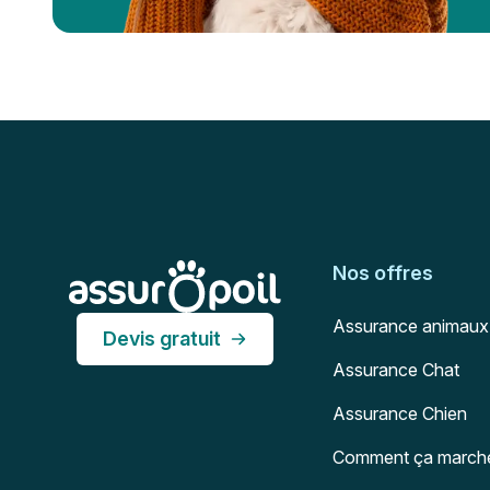
Pied de page
Assur O'Poil
Nos offres
Assurance animaux
Devis gratuit
Assurance Chat
Assurance Chien
Comment ça march