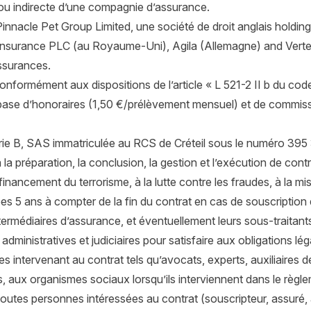
ou indirecte d’une compagnie d’assurance.
nacle Pet Group Limited, une société de droit anglais holdin
Insurance PLC (au Royaume-Uni), Agila (Allemagne) and Verte
ssurances.
ormément aux dispositions de l’article « L 521-2 II b du code
la base d’honoraires (1,50 €/prélèvement mensuel) et de commis
ie B, SAS immatriculée au RCS de Créteil sous le numéro 395 3
 la préparation, la conclusion, la gestion et l’exécution de cont
 financement du terrorisme, à la lutte contre les fraudes, à la 
vées 5 ans à compter de la fin du contrat en cas de souscription 
termédiaires d’assurance, et éventuellement leurs sous-traitants
s administratives et judiciaires pour satisfaire aux obligations 
s intervenant au contrat tels qu’avocats, experts, auxiliaires de j
 aux organismes sociaux lorsqu’ils interviennent dans le règlem
tes personnes intéressées au contrat (souscripteur, assuré, a