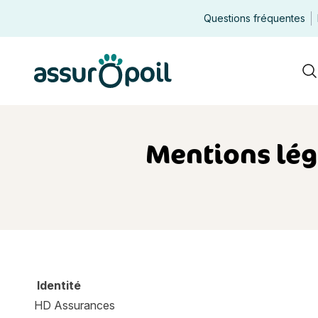
Questions fréquentes
Assur O'Poil
R
Mentions léga
Identité
HD Assurances