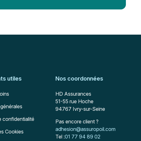
s utiles
Nos coordonnées
Adresse postale
soins
HD Assurances
51-55 rue Hoche
 générales
94767
Ivry-sur-Seine
e confidentialité
Pas encore client ?
Mail :
adhesion@assuropoil.com
des Cookies
Tel :
01 77 94 89 02