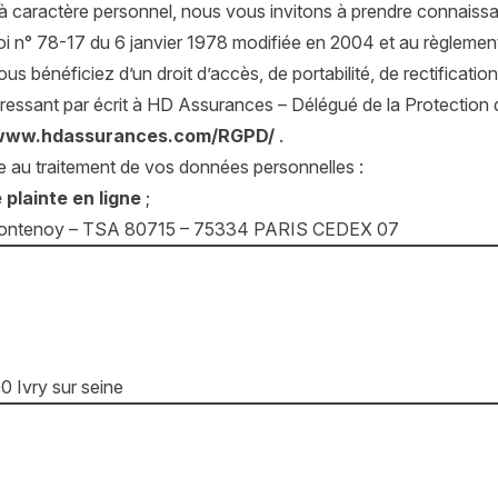
 à caractère personnel, nous vous invitons à prendre connais
a loi n° 78-17 du 6 janvier 1978 modifiée en 2004 et au règle
s bénéficiez d’un droit d’accès, de portabilité, de rectificatio
essant par écrit à HD Assurances – Délégué de la Protectio
/www.hdassurances.com/RGPD/
.
ve au traitement de vos données personnelles :
 plainte en ligne
;
 de Fontenoy – TSA 80715 – 75334 PARIS CEDEX 07
 Ivry sur seine