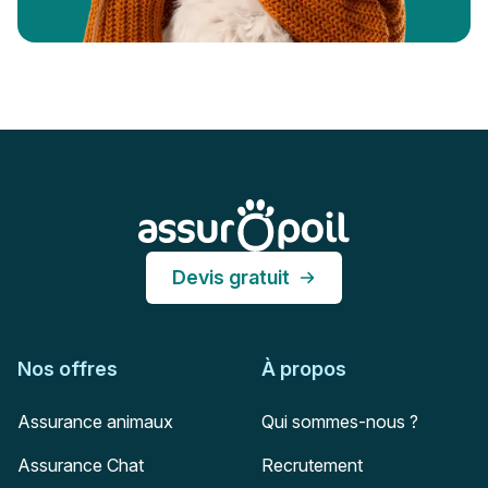
Pied de page
Assur O'Poil
Devis gratuit
Nos offres
À propos
Assurance animaux
Qui sommes-nous ?
Assurance Chat
Recrutement