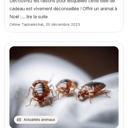
Découvrez les raisons pour lesquelles cette idée de
cadeau est vivement déconseillée ! Offrir un animal à
« Offrir un animal à Noël : une mauvaise
Noël :…
lire la suite
Article rédigé par
Céline Taphaléchat
,
20 décembre 2023
Actualités animaux