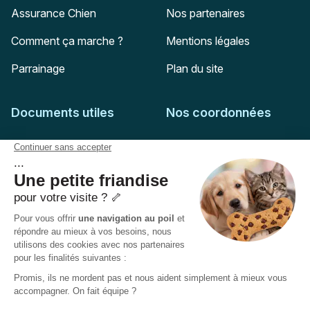
Assurance Chien
Nos partenaires
Comment ça marche ?
Mentions légales
Parrainage
Plan du site
Documents utiles
Nos coordonnées
Adresse postale
Feuille de soins
HD Assurances
51-55 rue Hoche
Conditions générales
94767
Ivry-sur-Seine
Politique de confidentialité
Pas encore client ?
Mail :
adhesion@assuropoil.com
Politique des Cookies
Tel :
01 77 94 89 02
Accessibilité :
Partiellement conforme