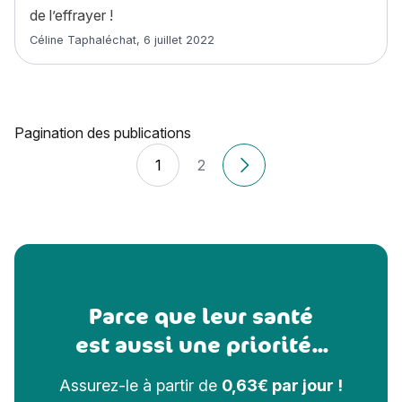
de l’effrayer !
Article rédigé par
Céline Taphaléchat
,
6 juillet 2022
Pagination des publications
1
2
Anciens articles
Parce que leur santé
est aussi une priorité...
Assurez-le à partir de
0,63€ par jour !