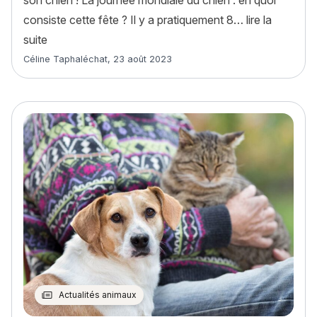
son chien ! La journée mondiale du chien : en quoi
consiste cette fête ? Il y a pratiquement 8…
lire la
« Journée mondiale du chien – 26 août : comment la c
suite
Article rédigé par
Céline Taphaléchat
,
23 août 2023
Actualités animaux