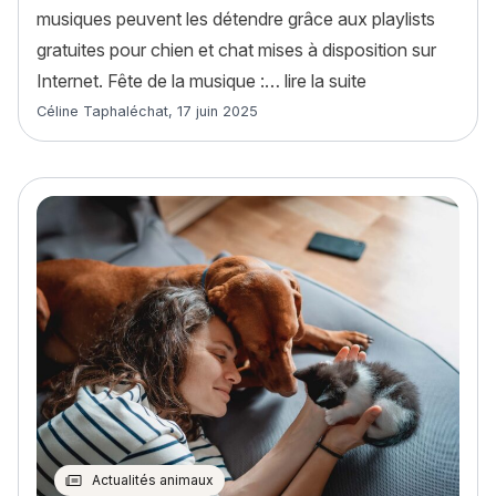
musiques peuvent les détendre grâce aux playlists
gratuites pour chien et chat mises à disposition sur
« Fête de la musi
Internet. Fête de la musique :…
lire la suite
Article rédigé par
Céline Taphaléchat
,
17 juin 2025
Actualités animaux