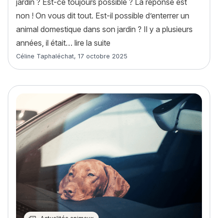
jardin ? Est-ce toujours possible ? La réponse est
non ! On vous dit tout. Est-il possible d’enterrer un
animal domestique dans son jardin ? Il y a plusieurs
« Enterrer son animal dans le ja
années, il était…
lire la suite
Article rédigé par
Céline Taphaléchat
,
17 octobre 2025