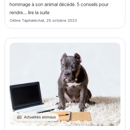
hommage à son animal décédé. 5 conseils pour
« Comment rendre hommage à son ani
rendre…
lire la suite
Article rédigé par
Céline Taphaléchat
,
25 octobre 2023
Actualités animaux