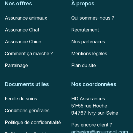
Nos offres
À propos
Assurance animaux
Qui sommes-nous ?
Assurance Chat
Recrutement
Assurance Chien
Nos partenaires
Comment ça marche ?
Mentions légales
Parrainage
Plan du site
Documents utiles
Nos coordonnées
Adresse postale
Feuille de soins
HD Assurances
51-55 rue Hoche
Conditions générales
94767
Ivry-sur-Seine
Politique de confidentialité
Pas encore client ?
Mail :
adhesion@assuropoil.com