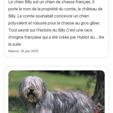
Le chien Billy est un chien de chasse français. Il
porte le nom de la propriété du comte, le château de
Billy. Le comte souhaitait concevoir un chien
polyvalent et robuste pour la chasse au gros gibier.
Tout savoir sur l’histoire du Billy C’est une race
d’origine française qui a été créée par Hublot du…
lire
« Billy : histoire, caractère, alimentation, entretien
la suite
Article rédigé par
Manon
,
14 juin 2015