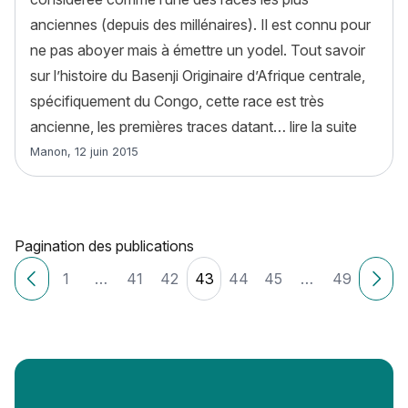
anciennes (depuis des millénaires). Il est connu pour
ne pas aboyer mais à émettre un yodel. Tout savoir
sur l’histoire du Basenji Originaire d’Afrique centrale,
spécifiquement du Congo, cette race est très
« Basenj
ancienne, les premières traces datant…
lire la suite
Article rédigé par
Manon
,
12 juin 2015
Pagination des publications
1
…
41
42
43
44
45
…
49
Articles plus récents
Ancie