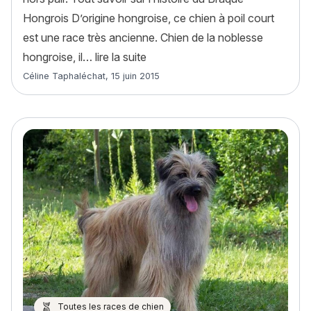
Hongrois D’origine hongroise, ce chien à poil court
est une race très ancienne. Chien de la noblesse
« Braque Hongrois à Poil Court ou 
hongroise, il…
lire la suite
Article rédigé par
Céline Taphaléchat
,
15 juin 2015
Toutes les races de chien