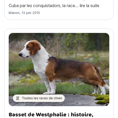
« Bichon H
Cuba par les conquistadors, la race…
lire la suite
Article rédigé par
Manon
,
13 juin 2015
Toutes les races de chien
Basset de Westphalie : histoire,