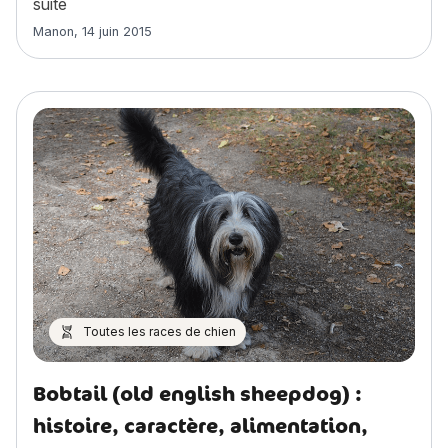
« Berger Polonais de Plaine : histoire, caractère, alim
suite
Article rédigé par
Manon
,
14 juin 2015
Toutes les races de chien
Bobtail (old english sheepdog) :
histoire, caractère, alimentation,