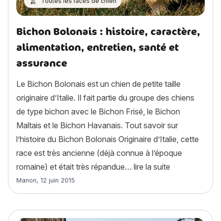
Toutes les races de chien
Bichon Bolonais : histoire, caractère,
alimentation, entretien, santé et
assurance
Le Bichon Bolonais est un chien de petite taille
originaire d’Italie. Il fait partie du groupe des chiens
de type bichon avec le Bichon Frisé, le Bichon
Maltais et le Bichon Havanais. Tout savoir sur
l’histoire du Bichon Bolonais Originaire d’Italie, cette
race est très ancienne (déjà connue à l’époque
« Bichon Bolona
romaine) et était très répandue…
lire la suite
Article rédigé par
Manon
,
12 juin 2015