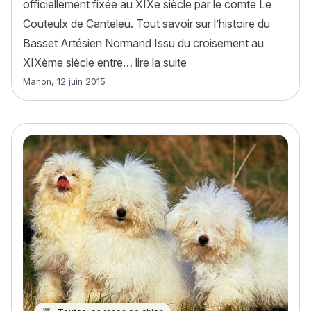
officiellement fixée au XIXe siècle par le comte Le
Couteulx de Canteleu. Tout savoir sur l’histoire du
Basset Artésien Normand Issu du croisement au
« Basset Artésien Normand
XIXème siècle entre…
lire la suite
Article rédigé par
Manon
,
12 juin 2015