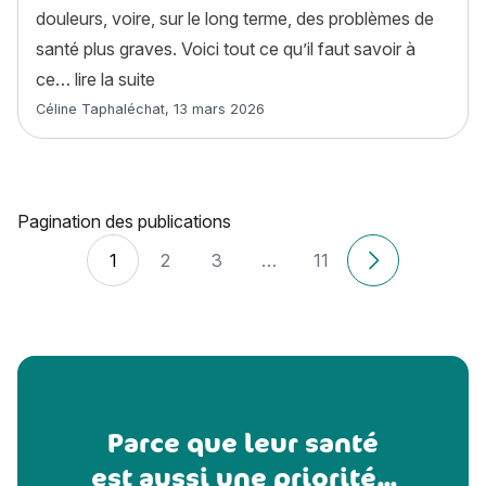
douleurs, voire, sur le long terme, des problèmes de
santé plus graves. Voici tout ce qu’il faut savoir à
« Coup de soleil chien : causes, symptômes
ce…
lire la suite
Article rédigé par
Céline Taphaléchat
,
13 mars 2026
Pagination des publications
1
2
3
…
11
Anciens articl
Parce que leur santé
est aussi une priorité...