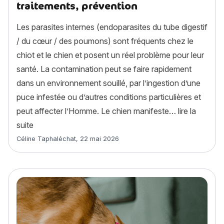
traitements, prévention
Les parasites internes (endoparasites du tube digestif
/ du cœur / des poumons) sont fréquents chez le
chiot et le chien et posent un réel problème pour leur
santé. La contamination peut se faire rapidement
dans un environnement souillé, par l’ingestion d’une
puce infestée ou d’autres conditions particulières et
peut affecter l’Homme. Le chien manifeste…
lire la
« Mon chien a des vers : symptômes, traitements, pr
suite
Article rédigé par
Céline Taphaléchat
,
22 mai 2026