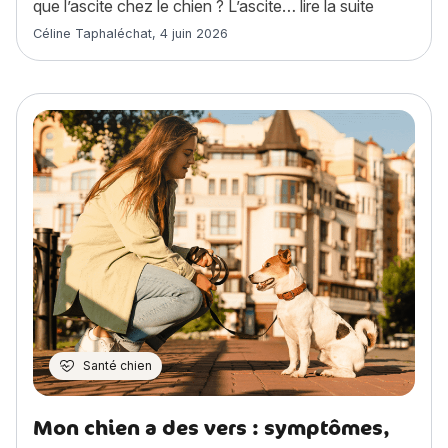
« Ascite c
que l’ascite chez le chien ? L’ascite…
lire la suite
Article rédigé par
Céline Taphaléchat
,
4 juin 2026
Santé chien
Mon chien a des vers : symptômes,