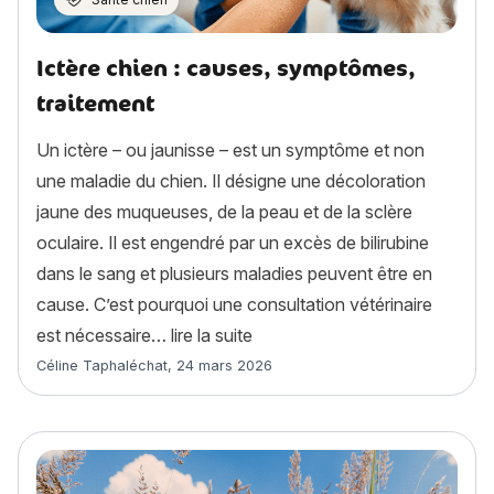
Ictère chien : causes, symptômes,
traitement
Un ictère – ou jaunisse – est un symptôme et non
une maladie du chien. Il désigne une décoloration
jaune des muqueuses, de la peau et de la sclère
oculaire. Il est engendré par un excès de bilirubine
dans le sang et plusieurs maladies peuvent être en
cause. C’est pourquoi une consultation vétérinaire
« Ictère chien : causes, sympt
est nécessaire…
lire la suite
Article rédigé par
Céline Taphaléchat
,
24 mars 2026