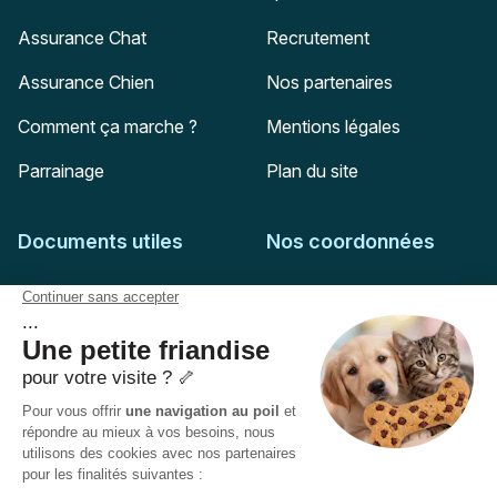
Assurance Chat
Recrutement
Assurance Chien
Nos partenaires
Comment ça marche ?
Mentions légales
Parrainage
Plan du site
Documents utiles
Nos coordonnées
Adresse postale
Feuille de soins
HD Assurances
51-55 rue Hoche
Conditions générales
94767
Ivry-sur-Seine
Politique de confidentialité
Pas encore client ?
Mail :
adhesion@assuropoil.com
Politique des Cookies
Tel :
01 77 94 89 02
Accessibilité :