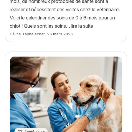
mois, de nombreux protocoles de santé sont à
réaliser et nécessitent des visites chez le vétérinaire.
Voici le calendrier des soins de 0 à 6 mois pour un
« Chiot : calendrie
chiot ! Quels sont les soins…
lire la suite
Article rédigé par
Céline Taphaléchat
,
26 mars 2026
Santé chien