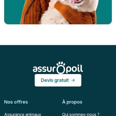
Pied de page
Assur O'Poil
Devis gratuit
Nos offres
À propos
Assurance animaux
Qui sommes-nous ?