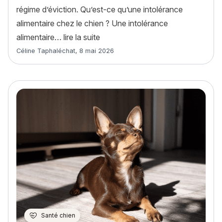
régime d’éviction. Qu’est-ce qu’une intolérance
alimentaire chez le chien ? Une intolérance
« Intolérance alimentaire chien : 
alimentaire…
lire la suite
Article rédigé par
Céline Taphaléchat
,
8 mai 2026
Santé chien