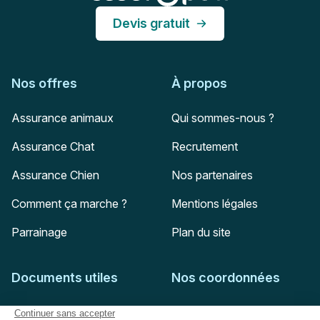
Devis gratuit
Nos offres
À propos
Assurance animaux
Qui sommes-nous ?
Assurance Chat
Recrutement
Assurance Chien
Nos partenaires
Comment ça marche ?
Mentions légales
Parrainage
Plan du site
Documents utiles
Nos coordonnées
Adresse postale
Feuille de soins
HD Assurances