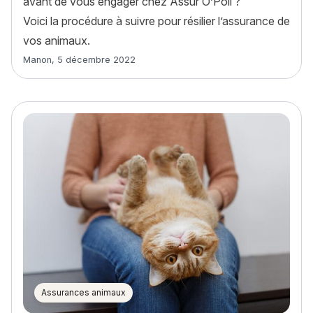
avant de vous engager chez Assur O’Poil ?
Voici la procédure à suivre pour résilier l’assurance de
vos animaux.
Article rédigé par
Manon
,
5 décembre 2022
Assurances animaux