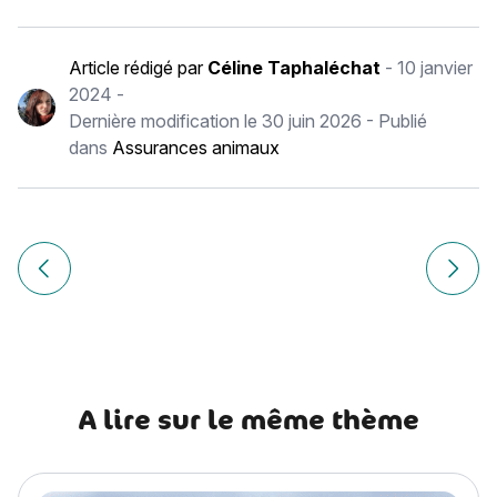
Article rédigé par
Céline Taphaléchat
-
10 janvier
2024
-
Dernière modification le
30 juin 2026
- Publié
dans
Assurances animaux
Navigation
de
Article précédent Mon chien se roule dans le caca : causes
Article
l’article
A lire sur le même thème