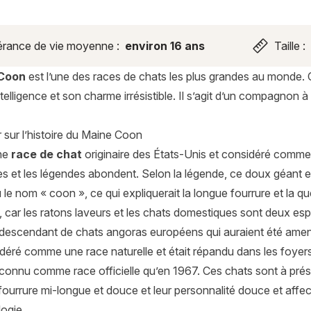
rance de vie moyenne :
environ 16 ans
Taille :
Coon
est l’une des races de chats les plus grandes au monde. 
telligence et son charme irrésistible. Il s’agit d’un compagnon 
 sur l’histoire du Maine Coon
une
race de chat
originaire des États-Unis et considéré comme
s et les légendes abondent. Selon la légende, ce doux géant est
ù le nom « coon », ce qui expliquerait la longue fourrure et la 
 car les ratons laveurs et les chats domestiques sont deux espè
e descendant de chats angoras européens qui auraient été ame
déré comme une race naturelle et était répandu dans les foyer
reconnu comme race officielle qu’en 1967. Ces chats sont à pré
r fourrure mi-longue et douce et leur personnalité douce et affe
ogie