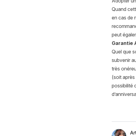
Adopter un
Quand cette
en cas de m
recommand
peut égalem
Garantie 
Quel que so
subvenir a
très onéreu
(soit après
possibilité
d’anniversa
Ar