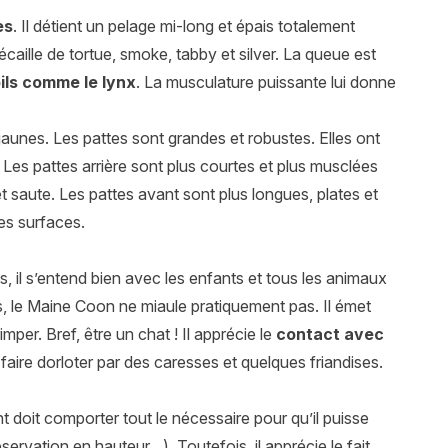
es
. Il détient un pelage mi-long et épais totalement
écaille de tortue, smoke, tabby et silver. La queue est
ils comme le lynx
. La musculature puissante lui donne
jaunes. Les pattes sont grandes et robustes. Elles ont
Les pattes arrière sont plus courtes et plus musclées
 et saute. Les pattes avant sont plus longues, plates et
es surfaces.
ois, il s’entend bien avec les enfants et tous les animaux
, le Maine Coon ne miaule pratiquement pas. Il émet
imper. Bref, être un chat ! Il apprécie le
contact avec
 faire dorloter par des caresses et quelques friandises.
t doit comporter tout le nécessaire pour qu’il puisse
bservation en hauteur…). Toutefois, il apprécie le fait