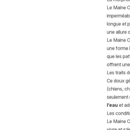
Le Maine C
imperméable
longue et 
une allure
Le Maine Co
une forme l
que les pat
offrent une
Les traits 
Ce doux gé
(chiens, c
seulement de
l’eau
et ado
Les conditi
Le Maine C
vivre et s’