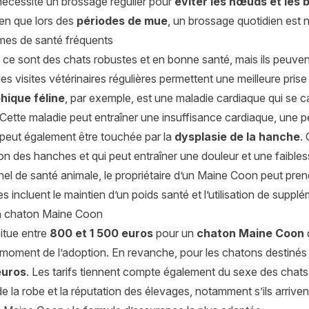
nécessite un brossage régulier pour
éviter les nœuds et les 
ien que lors des
périodes de mue
, un brossage quotidien est 
mes de santé fréquents
 ce sont des chats robustes et en bonne santé, mais ils peuven
es visites vétérinaires régulières permettent une meilleure pri
hique féline
, par exemple, est une maladie cardiaque qui se 
Cette maladie peut entraîner une insuffisance cardiaque, une per
 peut également être touchée par la
dysplasie de la hanche
.
n des hanches et qui peut entraîner une douleur et une faible
nel de santé animale, le propriétaire d’un Maine Coon peut pre
 incluent le maintien d’un poids santé et l’utilisation de supplé
un chaton Maine Coon
situe entre
800 et 1 500 euros
pour un
chaton Maine Coon
u moment de l’adoption. En revanche, pour les chatons destinés à
euros
. Les tarifs tiennent compte également du sexe des chats
de la robe et la réputation des élevages, notamment s’ils arrive