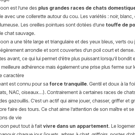
oon est l’une des
plus grandes races de chats domestiqu
 avec une collerette autour du cou. Les variétés : noir, blanc, 
plumeuse. Les oreilles pointues sont dotées d’une
touffe de po
 de chat sauvage.
on a une tête large et triangulaire et des yeux bleus, verts ou 
égèrement arrondie et sont couvertes d’un poil court et dense. 
tes avant, ce qui lui permet d’être plus puissant lorsqu’il bondit
 meilleure adhérence mais également une prise plus ferme sur l
de caractère
ant est connu pour sa
force tranquille
. Gentil et doux à la f
hats, NAC, oiseaux…). Contrairement à certaines races de chats
s gazouillis. C’est un actif qui aime jouer, chasser, griffer et gr
re faire des tours. Ce chat aime l’attention de son maître et se
ons de vie
oon peut tout à fait
vivre dans un appartement
. Le logemen
épanouir chaque jour (jouets, arbres à chat, griffoirs, postes d’o