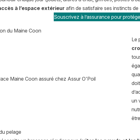
accès à l’espace extérieur
afin de satisfaire ses instincts de
Souscrivez à l’assurance pour protége
tion du Maine Coon
Le 
cro
tous
éga
qua
doi
d’a
un 
nutr
êtr
 du pelage