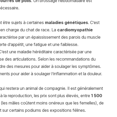
bourres de poils
. Un brossage hebdomadaire est
nécessaire.
t être sujets à certaines
maladies génétiques
. C’est
se en charge du chat de race. La
cardiomyopathie
caractérise par un épaississement des parois du muscle
te d’appétit, une fatigue et une faiblesse.
 C’est une maladie héréditaire caractérisée par une
sse des articulations. Selon les recommandations du
ndre des mesures pour aider à soulager les symptômes.
ments pour aider à soulager l’inflammation et la douleur.
qui restera un animal de compagnie. Il est généralement
 la reproduction, les prix sont plus élevés, entre
1 500
 (les mâles coûtent moins onéreux que les femelles), de
nt sur certains podiums des expositions félines.