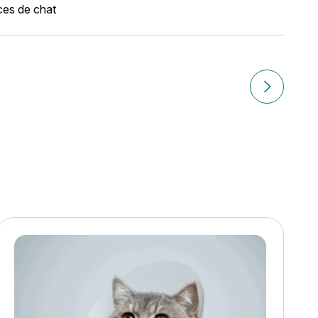
es de chat
retien, santé et assurance
Article suiv