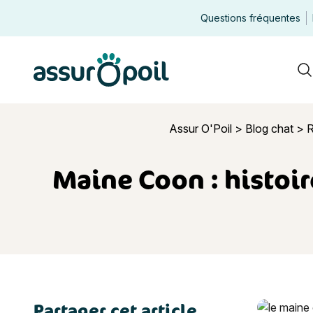
Questions fréquentes
Assur O'Poil
R
Assur O'Poil
>
Blog chat
>
R
Maine Coon : histoir
Partager cet article
Maine Coon 