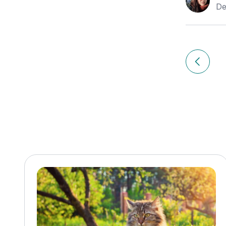
De
Navigation
de
Article p
l’article