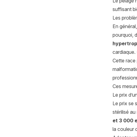
Le pelage 
suffisant b
Les problè
En général,
pourquoi, d
hypertrop
cardiaque. 
Cette race
malformatio
profession
Ces mesures
Le prix d’
Le prix se 
stérilisé a
et 3 000 
la couleur 