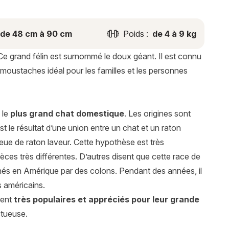
de 48 cm à 90 cm
Poids :
de 4 à 9 kg
Ce grand félin est surnommé le doux géant. Il est connu
à moustaches idéal pour les familles et les personnes
 le
plus grand chat domestique
. Les origines sont
 le résultat d’une union entre un chat et un raton
queue de raton laveur. Cette hypothèse est très
ces très différentes. D’autres disent que cette race de
nés en Amérique par des colons. Pendant des années, il
s américains.
sent
très populaires et appréciés pour leur grande
ctueuse.