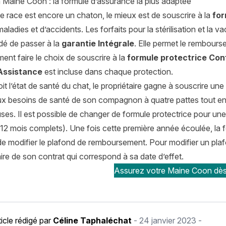
 Maine Coon : la formule d’assurance la plus adaptée
 race est encore un chaton, le mieux est de souscrire à la
for
aladies et d’accidents. Les forfaits pour la stérilisation et la va
é de passer à la
garantie Intégrale
. Elle permet le rembours
ent faire le choix de souscrire à la
formule protectrice Con
Assistance
est incluse dans chaque protection.
it l’état de santé du chat, le propriétaire gagne à souscrire une
ux besoins de santé de son compagnon à quatre pattes tout en
ses. Il est possible de changer de formule protectrice pour une
 12 mois complets). Une fois cette première année écoulée, la 
 de modifier le plafond de remboursement. Pour modifier un pla
ire de son contrat qui correspond à sa date d’effet.
Assurez votre Maine Coon dès
ticle rédigé par
Céline Taphaléchat
-
24 janvier 2023
-