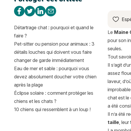
Partager sur Facebook
Partager sur Twitter
Partager sur Linkedin
Partager par e-mail
Espé
Détartrage chat : pourquoi et quand le
Le
Maine 
faire ?
pour son in
Pet-sitter ou pension pour animaux : 3
seules.
détails louches qui doivent vous faire
Tout savoir
changer de garde immédiatement
Il s’agit d’
Eau de mer et sable : pourquoi vous
assez floue
devez absolument doucher votre chien
laveur, d’o
après la plage
improbable,
Éclipse solaire : comment protéger les
chat est l
chiens et les chats ?
a été consi
10 chiens qui ressemblent à un loup !
Il n’a été 
taille
, leu
La morphol