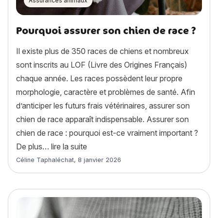
Assurances animaux
Pourquoi assurer son chien de race ?
Il existe plus de 350 races de chiens et nombreux
sont inscrits au LOF (Livre des Origines Français)
chaque année. Les races possèdent leur propre
morphologie, caractère et problèmes de santé. Afin
d’anticiper les futurs frais vétérinaires, assurer son
chien de race apparaît indispensable. Assurer son
chien de race : pourquoi est-ce vraiment important ?
« Pourquoi assurer son chien de race
De plus…
lire la suite
Article rédigé par
Céline Taphaléchat
,
8 janvier 2026