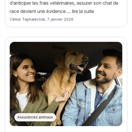
d’anticiper les frais vétérinaires, assurer son chat de
« Pourquoi assure
race devient une évidence….
lire la suite
Article rédigé par
Céline Taphaléchat
,
7 janvier 2026
Assurances animaux