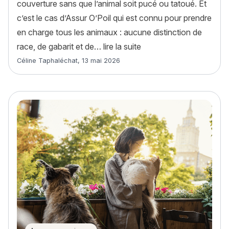
couverture sans que l’animal soit pucé ou tatoué. Et
c’est le cas d’Assur O’Poil qui est connu pour prendre
en charge tous les animaux : aucune distinction de
« Assurance chat sans id
race, de gabarit et de…
lire la suite
Article rédigé par
Céline Taphaléchat
,
13 mai 2026