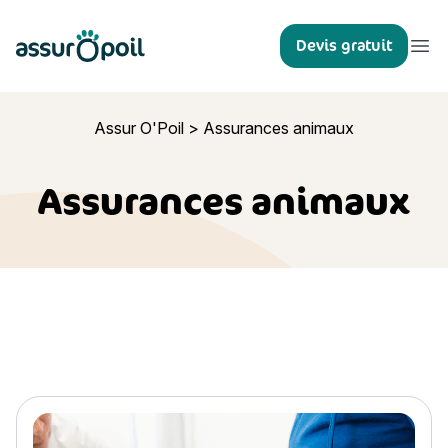
Assur O'Poil
Devis gratuit
Ouvr
Assur O'Poil
>
Assurances animaux
Assurances animaux