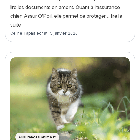
lire les documents en amont. Quant à l’assurance
chien Assur O’Poil, elle permet de protéger…
lire la
« Responsabilité civile chien : est-elle incluse dans l
suite
Article rédigé par
Céline Taphaléchat
,
5 janvier 2026
Assurances animaux