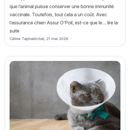
que l’animal puisse conserver une bonne immunité
vaccinale. Toutefois, tout cela a un coût. Avec
l’assurance chien Assur O’Poil, est-ce que le…
lire la
« Assurance chien : rembourse-t-elle le vaccin ? »
suite
Article rédigé par
Céline Taphaléchat
,
21 mai 2026