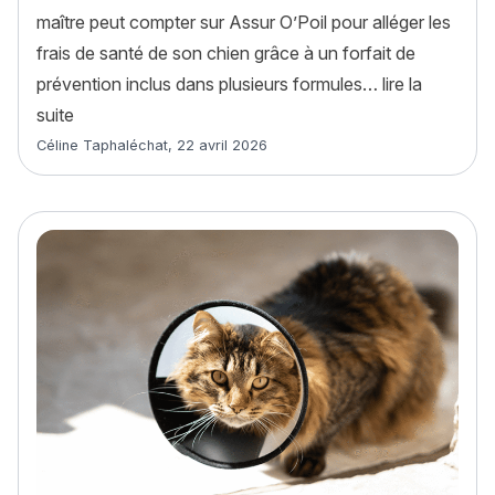
maître peut compter sur Assur O’Poil pour alléger les
frais de santé de son chien grâce à un forfait de
prévention inclus dans plusieurs formules…
lire la
« Assurance chien : rembourse-t-elle la stérilisation ?
suite
Article rédigé par
Céline Taphaléchat
,
22 avril 2026