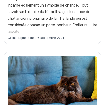
incarne également un symbole de chance. Tout
savoir sur l’histoire du Korat Il s’agit d’une race de
chat ancienne originaire de la Thaïlande qui est
considérée comme un porte-bonheur. D’ailleurs,…
lire
« Korat : histoire, caractère, alimentation, entretie
la suite
Article rédigé par
Céline Taphaléchat
,
6 septembre 2021