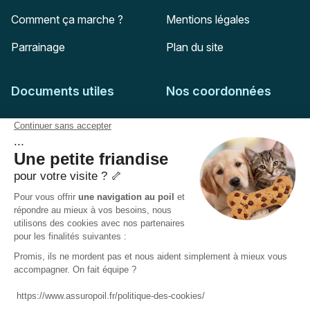
Comment ça marche ?
Mentions légales
Parrainage
Plan du site
Documents utiles
Nos coordonnées
Adresse postale
Feuille de soins
HD Assurances
51-55 rue Hoche
Conditions générales
94767
Ivry-sur-Seine
Politique de confidentialité
Pas encore client ?
Mail :
adhesion@assuropoil.com
Politique des Cookies
Tel :
01 77 94 89 02
Accessibilité :
Partiellement conforme