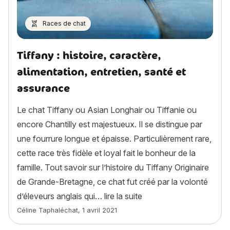
Races de chat
Tiffany : histoire, caractère,
alimentation, entretien, santé et
assurance
Le chat Tiffany ou Asian Longhair ou Tiffanie ou
encore Chantilly est majestueux. Il se distingue par
une fourrure longue et épaisse. Particulièrement rare,
cette race très fidèle et loyal fait le bonheur de la
famille. Tout savoir sur l’histoire du Tiffany Originaire
de Grande-Bretagne, ce chat fut créé par la volonté
« Tiffany : histoire, car
d’éleveurs anglais qui…
lire la suite
Article rédigé par
Céline Taphaléchat
,
1 avril 2021