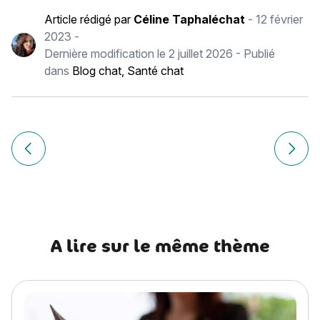
Article rédigé par
Céline Taphaléchat
-
12 février
2023
-
Dernière modification le
2 juillet 2026
- Publié
dans
Blog chat
,
Santé chat
Navigation
de
Article précédent Éducation chien : 5 bons réflexes à adop
Article
l’article
A lire sur le même thème