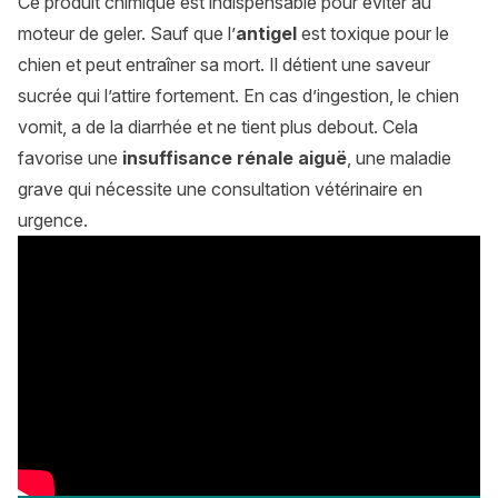
Ce produit chimique est indispensable pour éviter au
moteur de geler. Sauf que l’
antigel
est toxique pour le
chien et peut entraîner sa mort. Il détient une saveur
sucrée qui l’attire fortement. En cas d’ingestion, le chien
vomit, a de la diarrhée et ne tient plus debout. Cela
favorise une
insuffisance rénale aiguë
, une maladie
grave qui nécessite une consultation vétérinaire en
urgence.