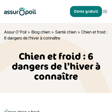
Assur O'Poil
Devis gratuit
Ouvr
Assur O'Poil
>
Blog chien
>
Santé chien
>
Chien et froid :
6 dangers de l’hiver à connaître
Chien et froid : 6
dangers de l’hiver à
connaître
Chien et froid : 6 dangers de l’hiver à connaître