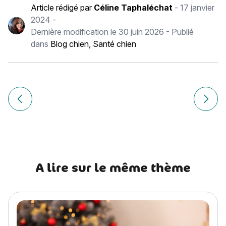
Article rédigé par
Céline Taphaléchat
-
17 janvier
2024
-
Dernière modification le
30 juin 2026
- Publié
dans
Blog chien
,
Santé chien
Navigation
de
Article précédent Assurance chat d’extérieur : comment bie
Article
l’article
A lire sur le même thème