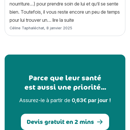
nourriture…) pour prendre soin de lui et qu’il se sente
bien. Toutefois, il vous reste encore un peu de temps
« 500 idées de noms pour 
pour lui trouver un…
lire la suite
Article rédigé par
Céline Taphaléchat
,
8 janvier 2025
Parce que leur santé
est aussi une priorité...
Assurez-le à partir de
0,63€ par jour !
Devis gratuit en 2 mins