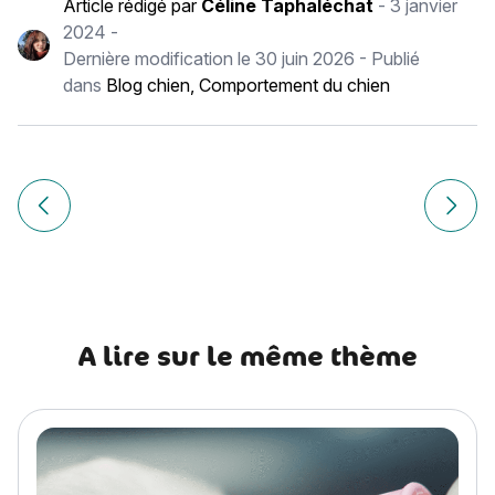
Article rédigé par
Céline Taphaléchat
-
3 janvier
2024
-
Dernière modification le
30 juin 2026
- Publié
dans
Blog chien
,
Comportement du chien
Navigation
de
Article précédent Mon chat a un rhume : que faire ?
Article
l’article
A lire sur le même thème