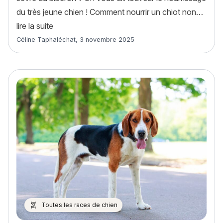
du très jeune chien ! Comment nourrir un chiot non…
« Comment nourrir un chiot non sevré au bibero
lire la suite
Article rédigé par
Céline Taphaléchat
,
3 novembre 2025
Toutes les races de chien