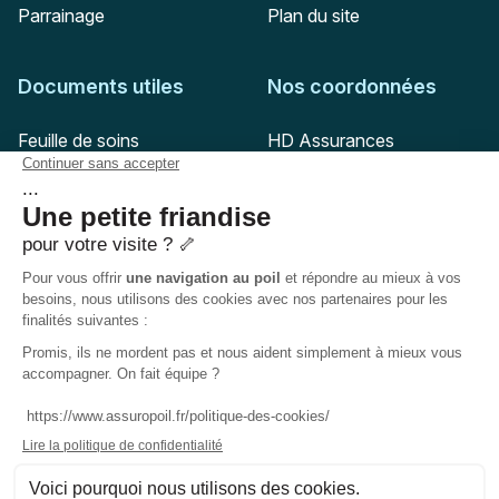
Parrainage
Plan du site
Documents utiles
Nos coordonnées
Adresse postale
Feuille de soins
HD Assurances
51-55 rue Hoche
Conditions générales
94767
Ivry-sur-Seine
Politique de confidentialité
Pas encore client ?
Mail :
adhesion@assuropoil.com
Politique des Cookies
Tel :
01 77 94 89 02
Accessibilité :
Partiellement conforme