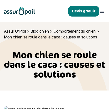
Assur O'Poil
Devis gratuit
Ouvr
Assur O'Poil
>
Blog chien
>
Comportement du chien
>
Mon chien se roule dans le caca : causes et solutions
Mon chien se roule
dans le caca : causes et
solutions
Mon chien se roule dans le caca : causes et solutions