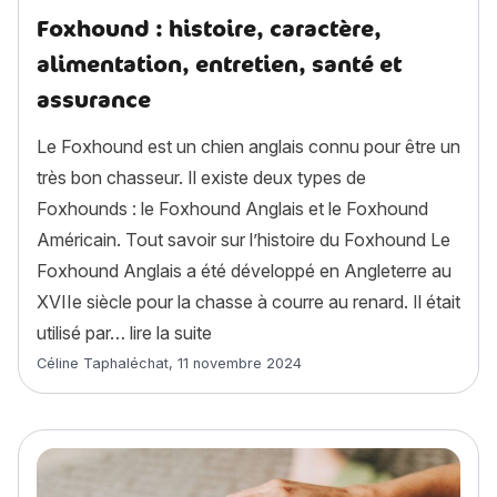
Foxhound : histoire, caractère,
alimentation, entretien, santé et
assurance
Le Foxhound est un chien anglais connu pour être un
très bon chasseur. Il existe deux types de
Foxhounds : le Foxhound Anglais et le Foxhound
Américain. Tout savoir sur l’histoire du Foxhound Le
Foxhound Anglais a été développé en Angleterre au
XVIIe siècle pour la chasse à courre au renard. Il était
« Foxhound : histoire, caractère, al
utilisé par…
lire la suite
Article rédigé par
Céline Taphaléchat
,
11 novembre 2024