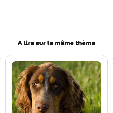
récédent La cystite idiopathique chez le chat : causes, symptôm
A lire sur le même thème