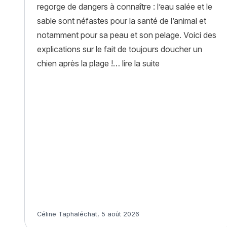
regorge de dangers à connaître : l’eau salée et le
sable sont néfastes pour la santé de l’animal et
notamment pour sa peau et son pelage. Voici des
explications sur le fait de toujours doucher un
« Eau de mer et sa
chien après la plage !…
lire la suite
Article rédigé par
Céline Taphaléchat
,
5 août 2026