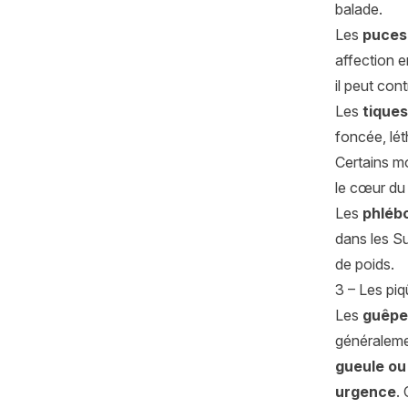
balade.
Les
puces
affection e
il peut con
Les
tiques
foncée, lét
Certains m
le cœur du 
Les
phléb
dans les Su
de poids.
3 – Les piq
Les
guêpe
généralemen
gueule ou
urgence
.