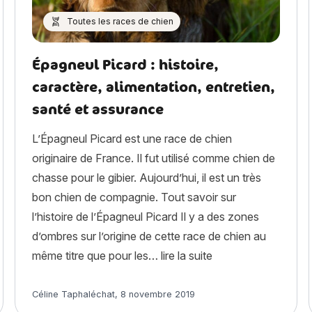
Toutes les races de chien
Épagneul Picard : histoire,
caractère, alimentation, entretien,
ble : pourquoi vous devez absolument doucher votre chien apr
santé et assurance
L’Épagneul Picard est une race de chien
originaire de France. Il fut utilisé comme chien de
chasse pour le gibier. Aujourd’hui, il est un très
bon chien de compagnie. Tout savoir sur
l’histoire de l’Épagneul Picard Il y a des zones
d’ombres sur l’origine de cette race de chien au
« Épagneul Picard : 
même titre que pour les…
lire la suite
Article rédigé par
Céline Taphaléchat
,
8 novembre 2019