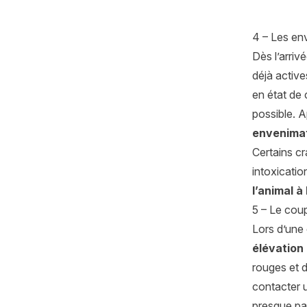
4 – Les en
Dès l’arriv
déjà activ
en état de
possible. 
envenima
Certains c
intoxicati
l’animal à 
5 – Le cou
Lors d’une 
élévation
rouges et d
contacter u
presque pas