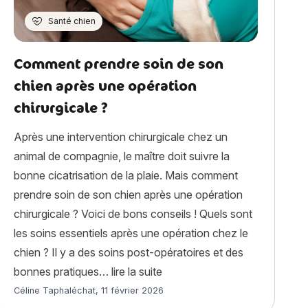
Santé chien
Comment prendre soin de son
chien après une opération
ès la plage »
chirurgicale ?
Après une intervention chirurgicale chez un
animal de compagnie, le maître doit suivre la
bonne cicatrisation de la plaie. Mais comment
prendre soin de son chien après une opération
chirurgicale ? Voici de bons conseils ! Quels sont
les soins essentiels après une opération chez le
histoire, caractère, alimentation, entretien, santé et assurance 
chien ? Il y a des soins post-opératoires et des
« Comment prendre soin de so
bonnes pratiques…
lire la suite
Article rédigé par
Céline Taphaléchat
,
11 février 2026