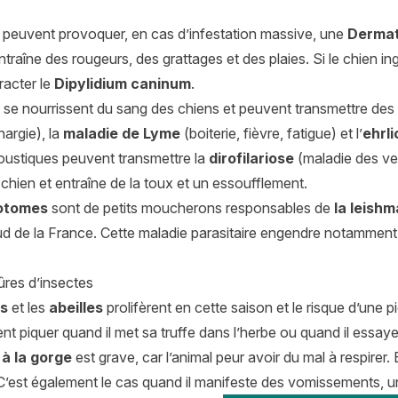
peuvent provoquer, en cas d’infestation massive, une
Dermat
ntraîne des rougeurs, des grattages et des plaies. Si le chien ing
tracter le
Dipylidium caninum
.
se nourrissent du sang des chiens et peuvent transmettre d
hargie), la
maladie de Lyme
(boiterie, fièvre, fatigue) et l’
ehrli
oustiques peuvent transmettre la
dirofilariose
(maladie des ve
chien et entraîne de la toux et un essoufflement.
otomes
sont de petits moucherons responsables de
la leish
d de la France. Cette maladie parasitaire engendre notamment 
ûres d’insectes
s
et les
abeilles
prolifèrent en cette saison et le risque d’une p
t piquer quand il met sa truffe dans l’herbe ou quand il essay
 à la gorge
est grave, car l’animal peur avoir du mal à respirer.
 C’est également le cas quand il manifeste des vomissements,