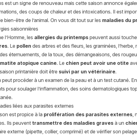
s est un signe de renouveau mais cette saison annonce égalemen
ations, des coups de chaleur et des intoxications. Il est import
 le bien-être de l’animal. On vous dit tout sur les
maladies du p
ergies saisonnières
e l’Homme, les
allergies du printemps
peuvent aussi toucher
res
. Le
pollen
des arbres et des fleurs, les graminées, l’herbe,
des éternuements, de la toux, des démangeaisons, des rougeurs,
matite atopique canine
. Le
chien peut avoir une otite
ave
saison printanière doit être
suivi par un vétérinaire
.
n peut procéder à un examen de la peau et à un test cutané. En 
s pour soulager l’inflammation, des soins dermatologiques top
tanée.
adies liées aux parasites externes
ison est propice à la
prolifération des parasites externes
, 
s. Ils peuvent
transmettre des maladies graves
à un
chie
aire externe (pipette, collier, comprimé) et de vérifier son pe