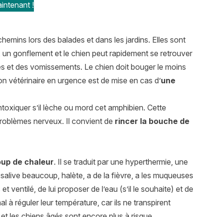
intenant !
 chemins lors des balades et dans les jardins. Elles sont
 un gonflement et le chien peut rapidement se retrouver
es et des vomissements. Le chien doit bouger le moins
on vétérinaire en urgence est de mise en cas d’
une
intoxiquer s’il lèche ou mord cet amphibien. Cette
roblèmes nerveux. Il convient de
rincer la bouche de
coup de chaleur
. Il se traduit par une hyperthermie, une
salive beaucoup, halète, a de la fièvre, a les muqueuses
t ventilé, de lui proposer de l’eau (s’il le souhaite) et de
 à réguler leur température, car ils ne transpirent
t les chiens âgés sont encore plus à risque.