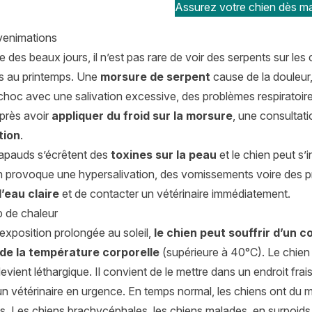
Assurez votre chien dès ma
venimations
ée des beaux jours, il n’est pas rare de voir des serpents sur les
es au printemps. Une
morsure de serpent
cause de la douleur,
 choc avec une salivation excessive, des problèmes respiratoir
Après avoir
appliquer du froid sur la morsure
, une consultati
tion
.
rapauds s’écrêtent des
toxines sur la peau
et le chien peut s’
on provoque une hypersalivation, des vomissements voire des p
l’eau claire
et de contacter un vétérinaire immédiatement.
p de chaleur
exposition prolongée au soleil,
le chien peut souffrir d’un 
 de la température corporelle
(supérieure à 40°C). Le chien 
evient léthargique. Il convient de le mettre dans un endroit frais e
n vétérinaire en urgence. En temps normal, les chiens ont du mal
. Les chiens brachycéphales, les chiens malades, en surpoids e