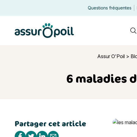
Questions fréquentes
Assur O'Poil
R
Assur O'Poil
>
Bl
6 maladies d
Partager cet article
6 maladies 
Partager sur Facebook
Partager sur Twitter
Partager sur Linkedin
Partager par e-mail