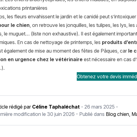
oxications printanières
s, les fleurs envahissent le jardin et le canidé peut s’intoxique
pour le chien
, on retrouve les jonquilles, les tulipes, les lys, l
 le muguet… (liste non exhaustive). Il est également important 
imiques. En cas de nettoyage de printemps, les
produits d’ent
est également de mise au moment des fêtes de Pâques, car
le 
ion en urgence chez le vétérinaire
est nécessaire en cas d’
).
Obtenez votre devis imméd
ticle rédigé par
Céline Taphaléchat
-
26 mars 2025
-
rnière modification le
30 juin 2026
- Publié dans
Blog chien
,
Ma