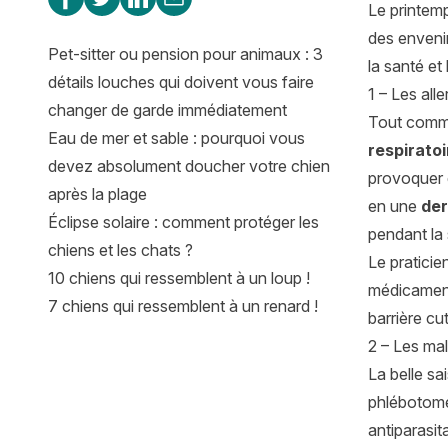
Le printemp
des envenim
Pet-sitter ou pension pour animaux : 3
la santé et
détails louches qui doivent vous faire
1 – Les all
changer de garde immédiatement
Tout comm
Eau de mer et sable : pourquoi vous
respiratoi
devez absolument doucher votre chien
provoquer 
après la plage
en une
der
Éclipse solaire : comment protéger les
pendant la 
chiens et les chats ?
Le praticie
10 chiens qui ressemblent à un loup !
médicament
7 chiens qui ressemblent à un renard !
barrière cu
2 – Les mal
La belle sa
phlébotome
antiparasit