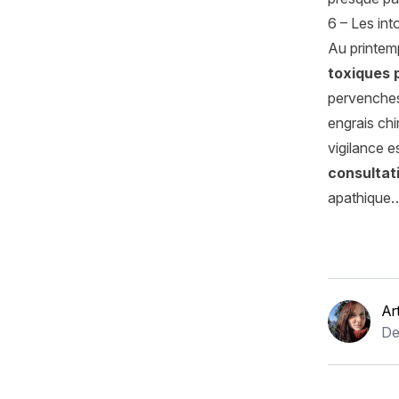
6 – Les int
Au printemp
toxiques 
pervenches,
engrais ch
vigilance 
consultat
apathique…
Ar
De