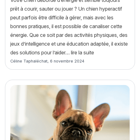
Votre chien déborde d’énergie et semble toujours
prêt à courir, sauter ou jouer ? Un chien hyperactif
peut parfois être difficile à gérer, mais avec les
bonnes pratiques, il est possible de canaliser cette
énergie. Que ce soit par des activités physiques, des
jeux d’intelligence et une éducation adaptée, il existe
« Chien hyperactif 
des solutions pour l’aider…
lire la suite
Article rédigé par
Céline Taphaléchat
,
6 novembre 2024