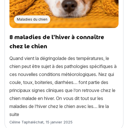
Maladies du chien
8 maladies de l’hiver à connaître
chez le chien
Quand vient la dégringolade des températures, le
chien peut être sujet à des pathologies spécifiques à
ces nouvelles conditions météorologiques. Nez qui
coule, toux, boiteries, diarrhées… font partie des
principaux signes cliniques que l’on retrouve chez le
chien malade en hiver. On vous dit tout sur les
maladies de l’hiver chez le chien avec les…
lire la
« 8 maladies de l’hiver à connaître chez le chien »
suite
Article rédigé par
Céline Taphaléchat
,
15 janvier 2025