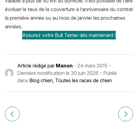
valable à plus de 50 km du domicile. Il est possible de faire
évoluer le taux de la couverture à l’anniversaire du contrat
la première année ou au mois de janvier les prochaines
années.
Assurez votre Bull Terrier dès maintenant !
Article rédigé par
Manon
-
24 mars 2015
-
Dernière modification le
30 juin 2026
- Publié
dans
Blog chien
,
Toutes les races de chien
Navigation
de
Article précédent Berger Blanc Suisse : histoire, caractère,
Article
l’article