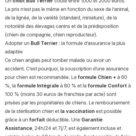
Un
chiot Bull Terrier
coûte entre 1000 et 2000 euros.
Le prix n’est pas le même en fonction du sexe de l’animal,
de la lignée, de la variété (standard, miniature), de la
notoriété des élevages canins et de la prédisposition
(chien de compagnie, chien reproducteur).
Adopter un
Bull Terrier
: la formule d’assurance la plus
adaptée
Ce chien anglais peut tomber malade ou avoir un
accident. C’est pourquoi, la souscription d’une assurance
pour chien est recommandée. La
formule Chien +
à 60
%, la
formule Intégrale
à 80 % et la
formule Confort
à
100 % (moins 30 euros de franchise par acte) sont
prisées par les propriétaires de chiens. Le remboursement
de la
stérilisation chien
et
la vaccination
est possible
grâce à un
forfait
déductible. Une
Garantie
Assistance
, 24h/24 et 7j/7, est également incluse et