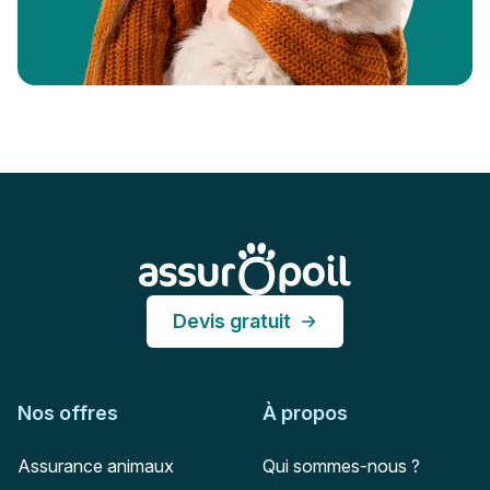
Pied de page
Assur O'Poil
Devis gratuit
Nos offres
À propos
Assurance animaux
Qui sommes-nous ?