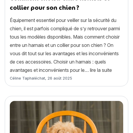
collier pour son chien ?
Équipement essentiel pour veiller sur la sécurité du
chien, il est parfois compliqué de s’y retrouver parmi
tous les modèles disponibles. Mais comment choisir
entre un harnais et un collier pour son chien ? On
vous dit tout sur les avantages et les inconvénients
de ces accessoires. Choisir un harnais : quels
« Comment 
avantages et inconvénients pour le…
lire la suite
Article rédigé par
Céline Taphaléchat
,
26 août 2025