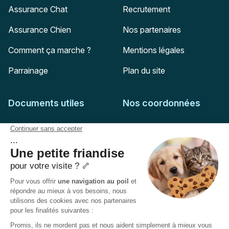
Assurance Chat
Recrutement
Assurance Chien
Nos partenaires
Comment ça marche ?
Mentions légales
Parrainage
Plan du site
Documents utiles
Nos coordonnées
Adresse postale
Feuille de soins
HD Assurances
51-55 rue Hoche
Conditions générales
94767
Ivry-sur-Seine
Politique de confidentialité
Pas encore client ?
Mail :
adhesion@assuropoil.com
Politique des Cookies
Tel :
01 77 94 89 02
Accessibilité :
Partiellement conforme