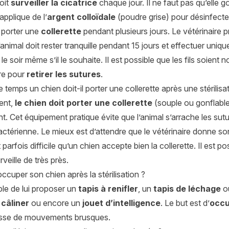
oit
surveiller la cicatrice
chaque jour. Il ne faut pas qu’elle 
applique de l’
argent colloïdale
(poudre grise) pour désinfecter
it porter une
collerette
pendant plusieurs jours. Le vétérinaire 
L’animal doit rester tranquille pendant 15 jours et effectuer uniq
le soir même s’il le souhaite. Il est possible que les fils soient 
ire pour
retirer les sutures
.
temps un chien doit-il porter une collerette après une stérilisa
ent,
le chien doit porter une collerette
(souple ou gonflable)
t. Cet équipement pratique évite que l’animal s’arrache les sutur
actérienne. Le mieux est d’attendre que le vétérinaire donne son 
st parfois difficile qu’un chien accepte bien la collerette. Il est p
rveille de très près.
cuper son chien après la stérilisation ?
ible de lui proposer un
tapis à renifler
, un
tapis de léchage
o
 câliner
ou encore un
jouet d’intelligence
. Le but est d’
occu
fasse de mouvements brusques.