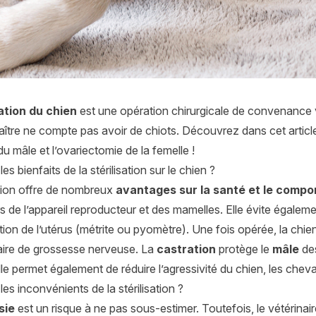
sation du chien
est une opération chirurgicale de convenance
ître ne compte pas avoir de chiots. Découvrez dans cet article 
du mâle et l’ovariectomie de la femelle !
es bienfaits de la stérilisation sur le chien ?
ation offre de nombreux
avantages sur la santé et le comp
 de l’appareil reproducteur et des mamelles. Elle évite égaleme
tion de l’utérus (métrite ou pyomètre). Une fois opérée, la chie
faire de grossesse nerveuse. La
castration
protège le
mâle
des
lle permet également de réduire l’agressivité du chien, les che
les inconvénients de la stérilisation ?
sie
est un risque à ne pas sous-estimer. Toutefois, le vétérinair