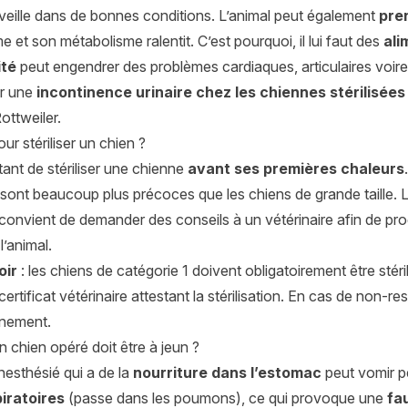
éveille dans de bonnes conditions. L’animal peut également
pre
e et son métabolisme ralentit. C’est pourquoi, il lui faut des
ali
ité
peut engendrer des problèmes cardiaques, articulaires voir
r une
incontinence urinaire chez les chiennes stérilisées 
ottweiler.
ur stériliser un chien ?
rtant de stériliser une chienne
avant ses premières chaleurs
le sont beaucoup plus précoces que les chiens de grande taille. L
l convient de demander des conseils à un vétérinaire afin de pro
l’animal.
oir
: les chiens de catégorie 1 doivent obligatoirement être stéri
 certificat vétérinaire attestant la stérilisation. En cas de non
nement.
 chien opéré doit être à jeun ?
nesthésié qui a de la
nourriture dans l’estomac
peut vomir pe
iratoires
(passe dans les poumons), ce qui provoque une
fa