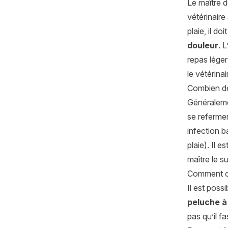
Le maître d
vétérinaire 
plaie, il do
douleur
. 
repas léger 
le vétérina
Combien de 
Généralem
se refermen
infection b
plaie). Il e
maître le su
Comment oc
Il est poss
peluche à
pas qu’il 