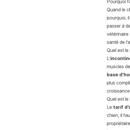
Pourquoi fa
Quand le chi
pourquoi, i
passer à d
vétérinaire
santé de l’
Quel est le 
L’
incontin
muscles de 
base d’h
plus compli
croissance
Quel est le 
Le
tarif d
chien, il f
propriétair