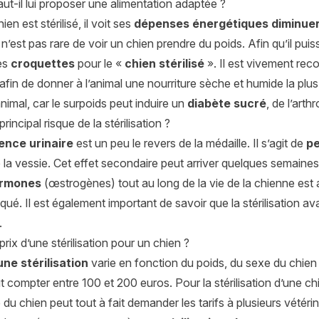
ut-il lui proposer une alimentation adaptée ?
en est stérilisé, il voit ses
dépenses énergétiques diminue
l n’est pas rare de voir un chien prendre du poids. Afin qu’il pui
es
croquettes
pour le «
chien stérilisé
». Il est vivement re
 afin de donner à l’animal une nourriture sèche et humide la plus 
animal, car le surpoids peut induire un
diabète sucré
, de l’art
principal risque de la stérilisation ?
ence urinaire
est un peu le revers de la médaille. Il s’agit de
pe
la vessie. Cet effet secondaire peut arriver quelques semaines à
ormones
(œstrogènes) tout au long de la vie de la chienne est a
qué. Il est également important de savoir que la stérilisation av
.
prix d’une stérilisation pour un chien ?
’une stérilisation
varie en fonction du poids, du sexe du chien e
aut compter entre 100 et 200 euros. Pour la stérilisation d’une c
e du chien peut tout à fait demander les tarifs à plusieurs vétérin