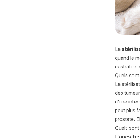
La
stérili
quand le ma
castration 
Quels sont l
La stérilis
des tumeurs
d’une infec
peut plus 
prostate. E
Quels sont 
L’
anesthé