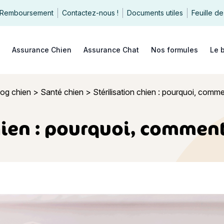
Remboursement
Contactez-nous !
Documents utiles
Feuille de
echercher
Assurance Chien
Assurance Chat
Nos formules
Le 
log chien
>
Santé chien
>
Stérilisation chien : pourquoi, commen
hien : pourquoi, comment 
on chien : pourquoi, comment et à quel prix ?