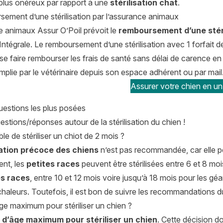
lus onéreux par rapport à une
stérilisation chat
.
sement d’une stérilisation par l’assurance animaux
e animaux Assur O’Poil prévoit le
remboursement d’une stéri
Intégrale. Le remboursement d’une stérilisation avec 1 forfait d
se faire rembourser les frais de santé sans délai de carence en
mplie par le vétérinaire depuis son espace adhérent ou par mail
Assurer votre chien en un 
uestions les plus posées
uestions/réponses autour de la stérilisation du chien !
ble de stériliser un chiot de 2 mois ?
sation précoce des chiens
n’est pas recommandée, car elle pe
nt, les
petites races
peuvent être stérilisées entre 6 et 8 mo
s races
, entre 10 et 12 mois voire jusqu’à 18 mois pour les géa
haleurs. Toutefois, il est bon de suivre les recommandations du
âge maximum pour stériliser un chien ?
 d’âge maximum pour stériliser un chien
. Cette décision do