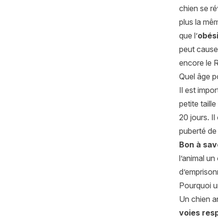
chien se r
plus la mêm
que l’
obés
peut cause
encore le R
Quel âge po
Il est impo
petite tail
20 jours. I
puberté de 
Bon à sav
l’animal un
d’emprison
Pourquoi un
Un chien a
voies resp