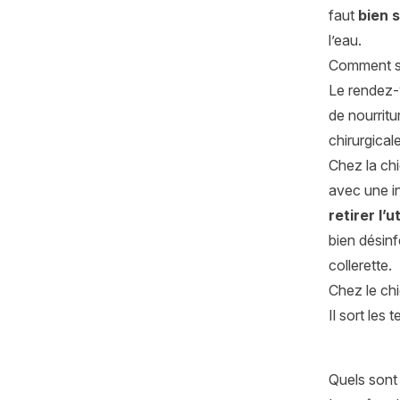
faut
bien 
l’eau.
Comment se 
Le rendez-v
de nourritu
chirurgicale
Chez la chi
avec une in
retirer l’
bien désinf
collerette.
Chez le chie
Il sort les
Quels sont 