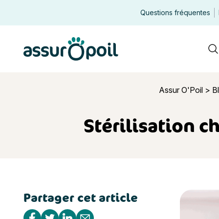
Questions fréquentes
Assur O'Poil
R
Assur O'Poil
>
B
Stérilisation c
Partager cet article
Stérilisati
Partager sur Facebook
Partager sur Twitter
Partager sur Linkedin
Partager par e-mail