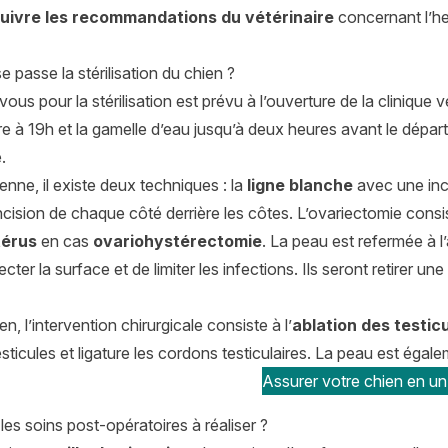
suivre les recommandations du vétérinaire
concernant l’heu
passe la stérilisation du chien ?
ous pour la stérilisation est prévu à l’ouverture de la clinique vé
re à 19h et la gamelle d’eau jusqu’à deux heures avant le départ 
.
enne, il existe deux techniques : la
ligne blanche
avec une inci
cision de chaque côté derrière les côtes. L’ovariectomie cons
utérus
en cas
ovariohystérectomie
. La peau est refermée à l
ecter la surface et de limiter les infections. Ils seront retirer u
n, l’intervention chirurgicale consiste à l’
ablation des testic
 testicules et ligature les cordons testiculaires. La peau est égal
Assurer votre chien en un 
les soins post-opératoires à réaliser ?