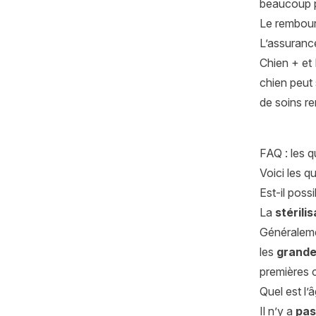
beaucoup p
Le rembour
L’assuranc
Chien + et 
chien peut 
de soins re
FAQ : les q
Voici les q
Est-il possi
La
stérili
Généraleme
les
grande
premières c
Quel est l’
Il n’y a
pas