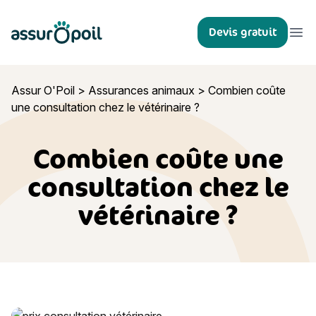
Assur O'Poil
Devis gratuit
Ouvr
Assur O'Poil
>
Assurances animaux
>
Combien coûte
une consultation chez le vétérinaire ?
Combien coûte une
consultation chez le
vétérinaire ?
Combien coûte une consultation chez le vétérinaire ?