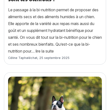
Le passage à la bi-nutrition permet de proposer des
aliments secs et des aliments humides à un chien.
Elle apporte de la variété aux repas mais aussi du
goût et un supplément hydratant bénéfique pour
santé. On vous dit tout sur la bi-nutrition pour le chien
et ses nombreux bienfaits. Qu’est-ce que la bi-
« La bi-nutrition pour chien : que
nutrition pour…
lire la suite
Article rédigé par
Céline Taphaléchat
,
25 septembre 2025