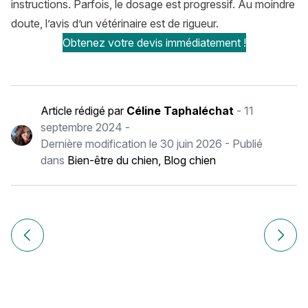
instructions. Parfois, le dosage est progressif. Au moindre
doute, l’avis d’un vétérinaire est de rigueur.
Obtenez votre devis immédiatement !
Article rédigé par
Céline Taphaléchat
-
11
septembre 2024
-
Dernière modification le
30 juin 2026
- Publié
dans
Bien-être du chien
,
Blog chien
Navigation
de
Article précédent Boston Terrier : histoire, caractère, alime
Article
l’article