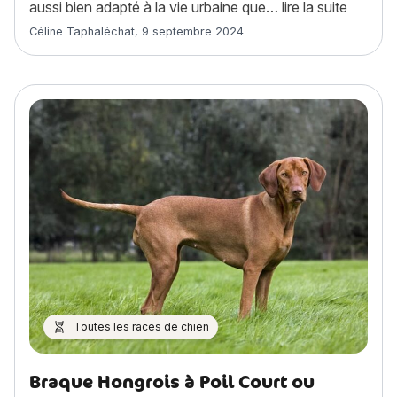
« Boston
aussi bien adapté à la vie urbaine que…
lire la suite
Article rédigé par
Céline Taphaléchat
,
9 septembre 2024
Toutes les races de chien
Braque Hongrois à Poil Court ou