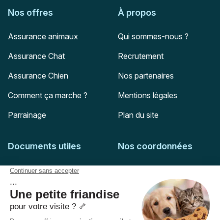
Nos offres
À propos
Assurance animaux
Qui sommes-nous ?
Assurance Chat
Recrutement
Assurance Chien
Nos partenaires
Comment ça marche ?
Mentions légales
Parrainage
Plan du site
Documents utiles
Nos coordonnées
Adresse postale
Feuille de soins
HD Assurances
51-55 rue Hoche
Conditions générales
94767
Ivry-sur-Seine
Politique de confidentialité
Pas encore client ?