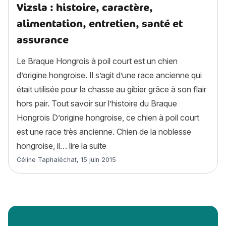
Vizsla : histoire, caractère,
alimentation, entretien, santé et
assurance
Le Braque Hongrois à poil court est un chien
d’origine hongroise. Il s’agit d’une race ancienne qui
était utilisée pour la chasse au gibier grâce à son flair
hors pair. Tout savoir sur l’histoire du Braque
Hongrois D’origine hongroise, ce chien à poil court
est une race très ancienne. Chien de la noblesse
« Braque Hongrois à Poil Court ou 
hongroise, il…
lire la suite
Article rédigé par
Céline Taphaléchat
,
15 juin 2015