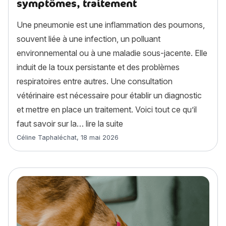
symptômes, traitement
Une pneumonie est une inflammation des poumons,
souvent liée à une infection, un polluant
environnemental ou à une maladie sous-jacente. Elle
induit de la toux persistante et des problèmes
respiratoires entre autres. Une consultation
vétérinaire est nécessaire pour établir un diagnostic
et mettre en place un traitement. Voici tout ce qu’il
« Pneumonie chien : causes,
faut savoir sur la…
lire la suite
Article rédigé par
Céline Taphaléchat
,
18 mai 2026