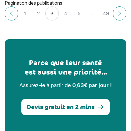
Pagination des publications
1
2
3
4
5
…
49
Articles plus récents
Ancie
Parce que leur santé
est aussi une priorité...
Assurez-le à partir de
0,63€ par jour !
Devis gratuit en 2 mins