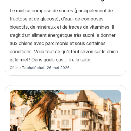
Le miel se compose de sucres (principalement de
fructose et de glucose), d’eau, de composés
bioactifs, de minéraux et de traces de vitamines. Il
s’agit d’un aliment énergétique très sucré, à donner
aux chiens avec parcimonie et sous certaines
conditions. Voici tout ce qu’il faut savoir sur le chien
« Chien et miel : bi
et le miel ! Dans quels cas…
lire la suite
Article rédigé par
Céline Taphaléchat
,
26 mai 2026