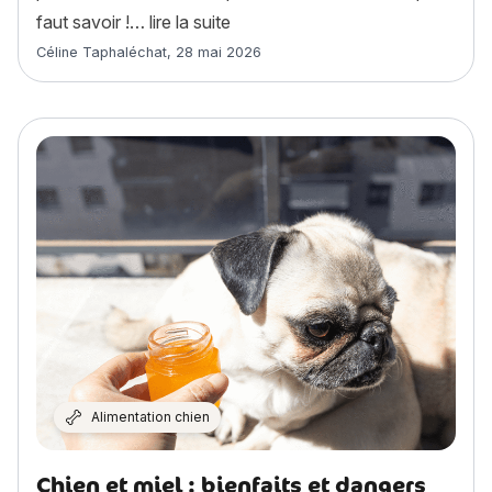
« Un chien peut-il se baigner dan
faut savoir !…
lire la suite
Article rédigé par
Céline Taphaléchat
,
28 mai 2026
Alimentation chien
Chien et miel : bienfaits et dangers