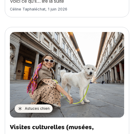
« Toux du chenil chien : causes
Voici ce qu’il…
lire la suite
Article rédigé par
Céline Taphaléchat
,
1 juin 2026
Astuces chien
Visites culturelles (musées,