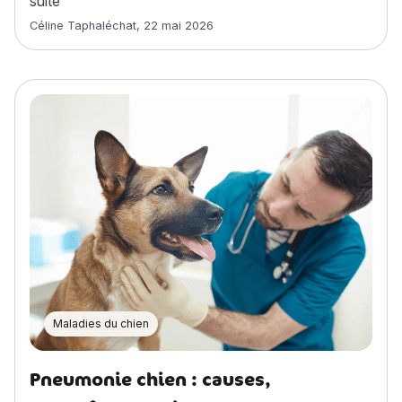
suite
Article rédigé par
Céline Taphaléchat
,
22 mai 2026
Maladies du chien
Pneumonie chien : causes,