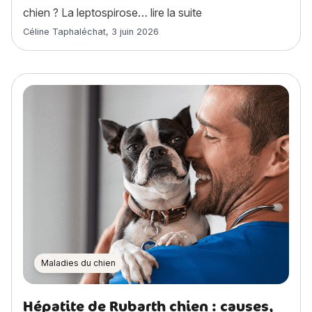
« Leptospirose chien 
chien ? La leptospirose…
lire la suite
Article rédigé par
Céline Taphaléchat
,
3 juin 2026
Maladies du chien
Hépatite de Rubarth chien : causes,