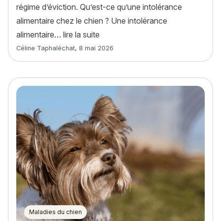
régime d’éviction. Qu’est-ce qu’une intolérance
alimentaire chez le chien ? Une intolérance
« Intolérance alimentaire chien : 
alimentaire…
lire la suite
Article rédigé par
Céline Taphaléchat
,
8 mai 2026
Maladies du chien