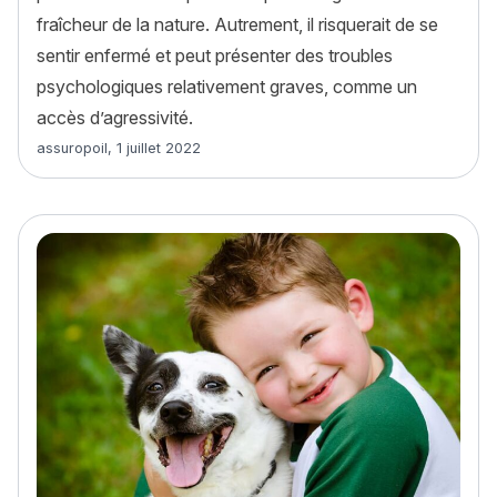
fraîcheur de la nature. Autrement, il risquerait de se
sentir enfermé et peut présenter des troubles
psychologiques relativement graves, comme un
accès d’agressivité.
Article rédigé par
assuropoil
,
1 juillet 2022