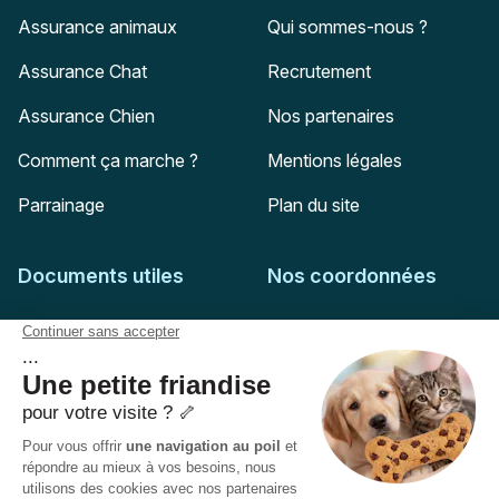
Assurance animaux
Qui sommes-nous ?
Assurance Chat
Recrutement
Assurance Chien
Nos partenaires
Comment ça marche ?
Mentions légales
Parrainage
Plan du site
Documents utiles
Nos coordonnées
Adresse postale
Feuille de soins
HD Assurances
51-55 rue Hoche
Conditions générales
94767
Ivry-sur-Seine
Politique de confidentialité
Pas encore client ?
Mail :
adhesion@assuropoil.com
Politique des Cookies
Tel :
01 77 94 89 02