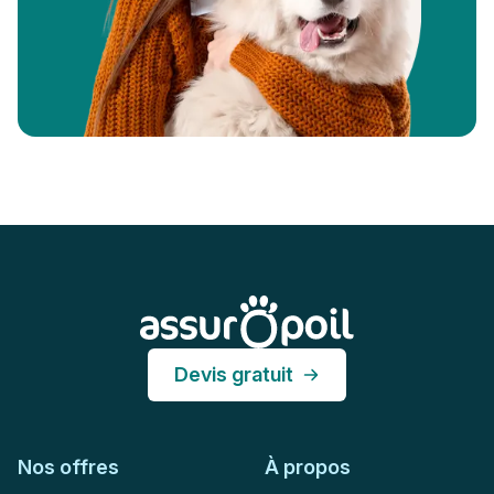
Pied de page
Assur O'Poil
Devis gratuit
Nos offres
À propos