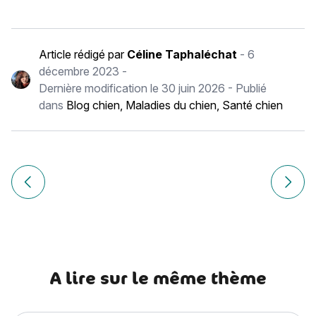
Article rédigé par
Céline Taphaléchat
-
6
décembre 2023
-
Dernière modification le
30 juin 2026
- Publié
dans
Blog chien
,
Maladies du chien
,
Santé chien
Navigation
de
Article précédent Comment éloigner le chat du sapin de No
Article
l’article
A lire sur le même thème