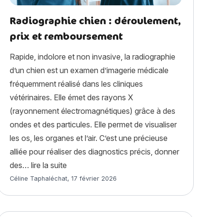
Radiographie chien : déroulement,
prix et remboursement
Rapide, indolore et non invasive, la radiographie
d’un chien est un examen d’imagerie médicale
fréquemment réalisé dans les cliniques
vétérinaires. Elle émet des rayons X
(rayonnement électromagnétiques) grâce à des
ondes et des particules. Elle permet de visualiser
ate chez le chien : causes, symptômes, traitement »
les os, les organes et l’air. C’est une précieuse
alliée pour réaliser des diagnostics précis, donner
« Radiographie chien : déroulement, prix e
des…
lire la suite
Article rédigé par
Céline Taphaléchat
,
17 février 2026