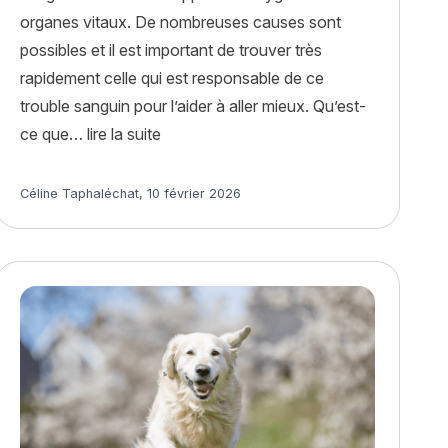
organes vitaux. De nombreuses causes sont
possibles et il est important de trouver très
rapidement celle qui est responsable de ce
trouble sanguin pour l’aider à aller mieux. Qu’est-
« Anémie chez le chien : causes, sympt
ce que…
lire la suite
 son chien après une opération chirurgicale ? »
Article rédigé par
Céline Taphaléchat
,
10 février 2026