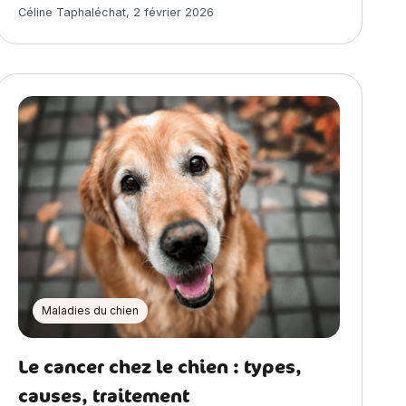
Article rédigé par
Céline Taphaléchat
,
2 février 2026
Maladies du chien
Le cancer chez le chien : types,
causes, traitement