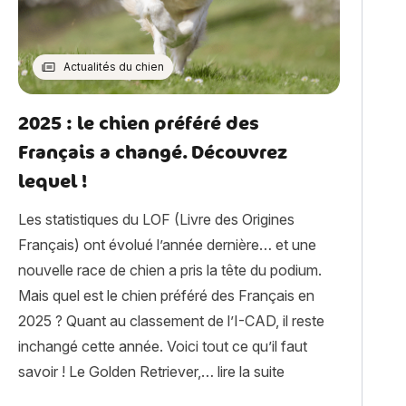
Actualités du chien
2025 : le chien préféré des
Français a changé. Découvrez
lequel !
Les statistiques du LOF (Livre des Origines
Français) ont évolué l’année dernière… et une
nouvelle race de chien a pris la tête du podium.
Mais quel est le chien préféré des Français en
2025 ? Quant au classement de l’I-CAD, il reste
inchangé cette année. Voici tout ce qu’il faut
upporte pas la collerette : que faire ? »
« 2025 : le chien 
savoir ! Le Golden Retriever,…
lire la suite