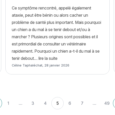
Ce symptôme rencontré, appelé également
ataxie, peut être bénin ou alors cacher un
problème de santé plus important. Mais pourquoi
un chien a du mal à se tenir debout et/ou à
marcher ? Plusieurs origines sont possibles et il
est primordial de consulter un vétérinaire
ps vit un chien ? Tout savoir sur l’espérance de vie »
rapidement. Pourquoi un chien a-t-il du mal à se
« Mon chien a du mal à se lever
tenir debout…
lire la suite
Article rédigé par
Céline Taphaléchat
,
28 janvier 2026
1
…
3
4
5
6
7
…
49
ticles plus récents