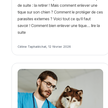
de suite : la retirer ! Mais comment enlever une
tique sur son chien ? Comment le protéger de ces
parasites externes ? Voici tout ce qu’il faut
savoir ! Comment bien enlever une tique…
lire la
« Comment enlever une tique sur son chien ? »
suite
Article rédigé par
Céline Taphaléchat
,
12 février 2026