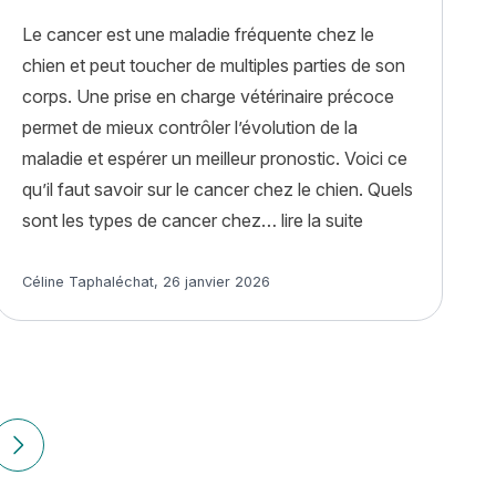
Le cancer est une maladie fréquente chez le
chien et peut toucher de multiples parties de son
corps. Une prise en charge vétérinaire précoce
permet de mieux contrôler l’évolution de la
maladie et espérer un meilleur pronostic. Voici ce
qu’il faut savoir sur le cancer chez le chien. Quels
« Le cancer chez 
sont les types de cancer chez…
lire la suite
 et marcher : pourquoi et que faire ? »
Article rédigé par
Céline Taphaléchat
,
26 janvier 2026
Anciens articles