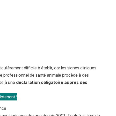
ulièrement difficile à établir, car les signes cliniques
 le professionnel de santé animale procède à des
ise à une
déclaration obligatoire auprès des
ntenant !
ance
llement indemne de rage depuis 2001. Toutefois, lors de