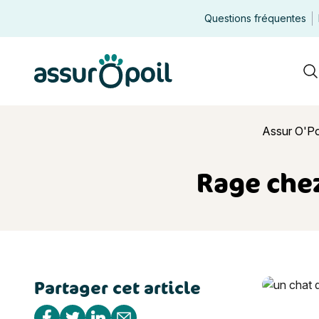
Questions fréquentes
Assur O'Poil
R
Assur O'Po
Rage chez
Partager cet article
Rage chez l
Partager sur Facebook
Partager sur Twitter
Partager sur Linkedin
Partager par e-mail