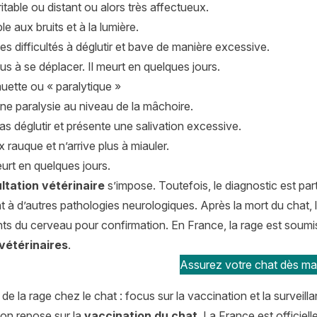
rritable ou distant ou alors très affectueux.
ble aux bruits et à la lumière.
es difficultés à déglutir et bave de manière excessive.
plus à se déplacer. Il meurt en quelques jours.
uette ou « paralytique »
ne paralysie au niveau de la mâchoire.
pas déglutir et présente une salivation excessive.
x rauque et n’arrive plus à miauler.
urt en quelques jours.
ltation vétérinaire
s’impose. Toutefois, le diagnostic est partic
 à d’autres pathologies neurologiques. Après la mort du chat,
ts du cerveau pour confirmation. En France, la rage est soum
vétérinaires
.
Assurez votre chat dès mai
de la rage chez le chat : focus sur la vaccination et la surveill
ion repose sur la
vaccination du chat
. La France est officie