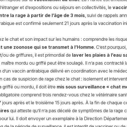
’étranger et d’expositions ou séjours en collectivités, le
vaccin
tre la rage à partir de l’âge de 3 mois
, suivi de rappels a
rabique est confirmé seulement 21 jours après la vaccination ini
z le chat et son impact sur les humains : comprendre les risqu
st une zoonose qui se transmet à l’Homme
. C’est pourquoi
/ou de griffures, il est primordial de
laver les plaies à l’eau
 maître mordu ou griffé peut être soulagé. Il n’a pas contracté la
 d’un vaccin antirabique délivré en coordination avec le médecin
n cas de suspicion de rage chez le chat : isolement et intervent
 griffé ou mordu, il doit être
mis sous surveillance « chat mo
bligatoire comprend trois rendez-vous chez le vétérinaire sanita
jours après et le troisième 15 jours après. À la fin de chaque c
ires
qui atteste qu’il n’a pas décelé de symptômes de la rage chez
 pour lui. Il doit envoyer un exemplaire à la Direction Départem
g de la période de surveillance, il est interdit de vacciner ou de 