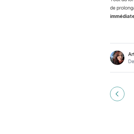
de prolonga
immédiate
Ar
De
Navigation
de
Article pr
l’article