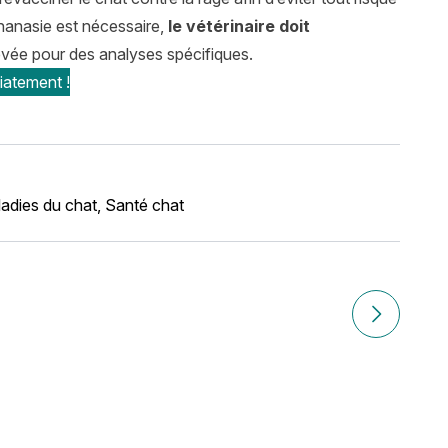
thanasie est nécessaire,
le vétérinaire doit
élevée pour des analyses spécifiques.
iatement !
adies du chat
,
Santé chat
r ?
Article sui