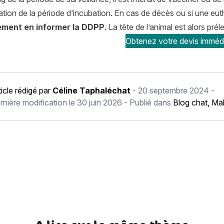
tion de la période d’incubation. En cas de décès ou si une eu
ment en informer la DDPP
. La tête de l’animal est alors pr
Obtenez votre devis imméd
ticle rédigé par
Céline Taphaléchat
-
20 septembre 2024
-
rnière modification le
30 juin 2026
- Publié dans
Blog chat
,
Mal
écédent Aoûtats chez le chien : comment les éviter et les traite