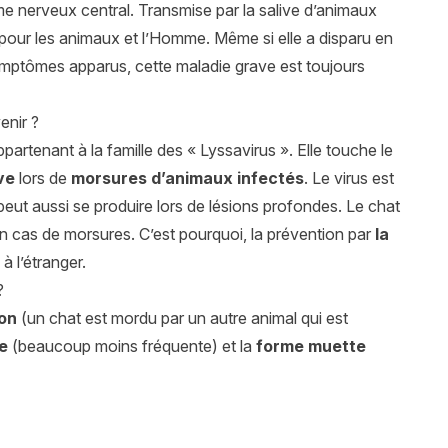
ème nerveux central. Transmise par la salive d’animaux
pour les animaux et l’Homme. Même si elle a disparu en
 symptômes apparus, cette maladie grave est toujours
enir ?
partenant à la famille des « Lyssavirus ». Elle touche le
ve
lors de
morsures d’animaux infectés
. Le virus est
 peut aussi se produire lors de lésions profondes. Le chat
n cas de morsures. C’est pourquoi, la prévention par
la
à l’étranger.
?
ion
(un chat est mordu par un autre animal qui est
se
(beaucoup moins fréquente) et la
forme muette