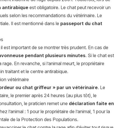
 antirabique
est obligatoire. Le chat peut recevoir un
nnuels selon les recommandations du vétérinaire. Le
tiale. Il est mentionné dans le
passeport du chat
es
, il est important de se montrer très prudent. En cas de
 savonneuse pendant plusieurs minutes
. Si le chat est
 rage. En revanche, si l’animal meurt, le propriétaire
 traitant et le centre antirabique.
ion vétérinaire
rdeur ou chat griffeur » par un vétérinaire
. Le
ire, le premier après 24 heures (au plus tôt), le
onsultation, le praticien remet une
déclaration faite en
 l’animal : 1 pour le propriétaire de l’animal, 1 pour la
entale de la Protection des Populations.
revacciner le chat contre la rage afin d’éviter tout risque