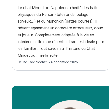
Le chat Minuet ou Napoléon a hérité des traits
physiques du Persan (tête ronde, pelage
soyeux…) et du Munchkin (pattes courtes). Il
détient également un caractère affectueux, doux
et joueur. Complètement adaptée à la vie en
intérieur, cette race récente et rare est idéale pour
les familles. Tout savoir sur l’histoire du Chat
« Chat Minuet ou Napoléon : hi
Minuet ou…
lire la suite
Article rédigé par
Céline Taphaléchat
,
24 décembre 2025