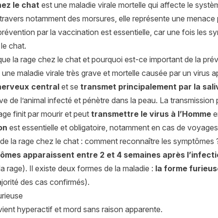
ez le chat
est une maladie virale mortelle qui affecte le syst
à travers notamment des morsures, elle représente une menace 
prévention par la vaccination est essentielle, car une fois les
 le chat.
ue la rage chez le chat et pourquoi est-ce important de la prév
 une maladie virale très grave et mortelle causée par un virus ap
erveux central
et se
transmet principalement par la sali
ive de l’animal infecté et pénètre dans la peau. La transmission
rage finit par mourir et peut
transmettre le virus à l’Homme
e
on
est essentielle et obligatoire, notamment en cas de voyages 
 de la rage chez le chat : comment reconnaître les symptômes 
mes apparaissent entre 2 et 4 semaines après l’infect
la rage). Il existe deux formes de la maladie :
la forme furieu
jorité des cas confirmés).
urieuse
ient hyperactif et mord sans raison apparente.