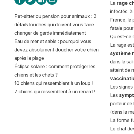
La
rage ch
infectés, 
Pet-sitter ou pension pour animaux : 3
France, la 
détails louches qui doivent vous faire
fatale pour
changer de garde immédiatement
Qu’est-ce q
Eau de mer et sable : pourquoi vous
La rage est
devez absolument doucher votre chien
système n
après la plage
dans la sal
Éclipse solaire : comment protéger les
atteint de 
chiens et les chats ?
vaccinati
10 chiens qui ressemblent à un loup !
Les signes
7 chiens qui ressemblent à un renard !
Les
symptô
porteur de 
(dans la ma
La forme f
Le chat dev