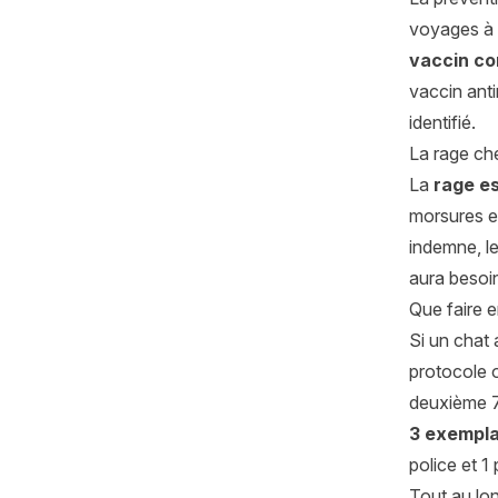
voyages à l
vaccin con
vaccin anti
identifié.
La rage che
La
rage e
morsures et
indemne, le
aura besoin
Que faire e
Si un chat a
protocole o
deuxième 7 
3 exempla
police et 1
Tout au lon