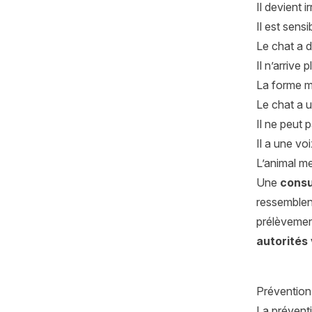
Il devient i
Il est sensi
Le chat a d
Il n’arrive 
La forme m
Le chat a u
Il ne peut 
Il a une voi
L’animal me
Une
consu
ressemblent
prélèvemen
autorités 
Prévention 
La prévent