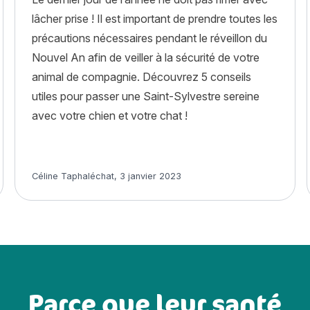
lâcher prise ! Il est important de prendre toutes les
précautions nécessaires pendant le réveillon du
Nouvel An afin de veiller à la sécurité de votre
animal de compagnie. Découvrez 5 conseils
utiles pour passer une Saint-Sylvestre sereine
avec votre chien et votre chat !
stoire, caractère, alimentation, entretien, santé et assurance 
Article rédigé par
Céline Taphaléchat
,
3 janvier 2023
Parce que leur santé