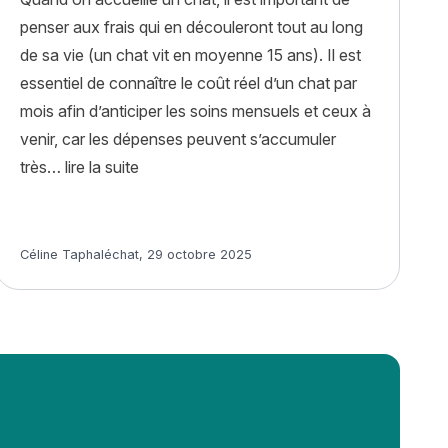
penser aux frais qui en découleront tout au long
de sa vie (un chat vit en moyenne 15 ans). Il est
essentiel de connaître le coût réel d’un chat par
mois afin d’anticiper les soins mensuels et ceux à
venir, car les dépenses peuvent s’accumuler
« Quel est le coût réel d’un chat par mois ? 
très…
lire la suite
»
Article rédigé par
Céline Taphaléchat
,
29 octobre 2025