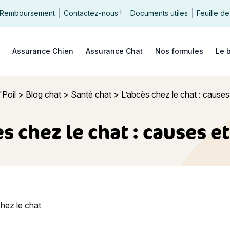
Remboursement
Contactez-nous !
Documents utiles
Feuille de
echercher
Assurance Chien
Assurance Chat
Nos formules
Le 
'Poil
>
Blog chat
>
Santé chat
>
L’abcès chez le chat : causes
s chez le chat : causes e
z le chat : causes et soins