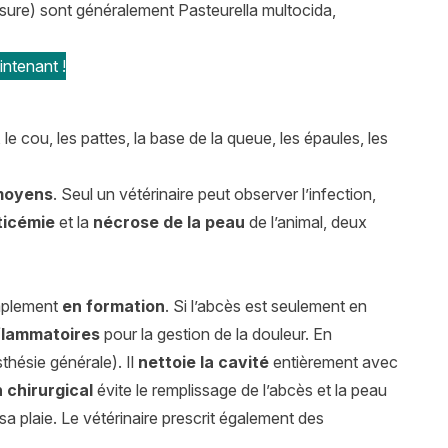
ure) sont généralement Pasteurella multocida,
ntenant !
le cou, les pattes, la base de la queue, les épaules, les
 moyens
. Seul un vétérinaire peut observer l’infection,
ticémie
et la
nécrose de la peau
de l’animal, deux
mplement
en formation
. Si l’abcès est seulement en
nflammatoires
pour la gestion de la douleur. En
thésie générale). Il
nettoie la cavité
entièrement avec
n chirurgical
évite le remplissage de l’abcès et la peau
 sa plaie. Le vétérinaire prescrit également des