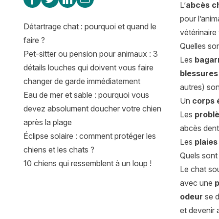
L’
abcès ch
pour l’anim
Détartrage chat : pourquoi et quand le
vétérinaire
faire ?
Quelles so
Pet-sitter ou pension pour animaux : 3
Les
bagar
détails louches qui doivent vous faire
blessures
changer de garde immédiatement
autres) so
Eau de mer et sable : pourquoi vous
Un
corps 
devez absolument doucher votre chien
Les
probl
après la plage
abcès dent
Éclipse solaire : comment protéger les
Les
plaies
chiens et les chats ?
Quels sont
10 chiens qui ressemblent à un loup !
Le chat so
avec une
p
odeur
se dé
et devenir 