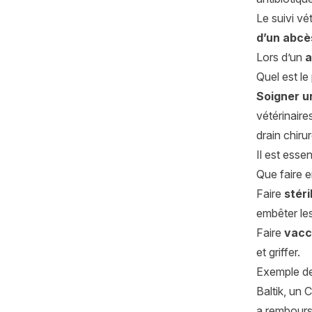
Le suivi vé
d’un abcè
Lors d’un
a
Quel est l
Soigner u
vétérinaire
drain chiru
Il est essen
Que faire e
Faire
stéri
embêter les
Faire
vacc
et griffer.
Exemple de
Baltik, un 
a rembours