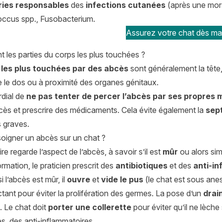
ries responsables
des
infections cutanées
(après une mors
ccus spp., Fusobacterium.
Assurez votre chat dès mai
t les parties du corps les plus touchées ?
 les plus touchées par des abcès
sont généralement la tête, 
e le dos ou à proximité des organes génitaux.
rdial de
ne pas tenter de percer l’abcès par ses propres
bcès et prescrire des médicaments. Cela évite également la
sep
s graves.
igner un abcès sur un chat ?
ire regarde l’aspect de l’abcès, à savoir s’il est
mûr
ou alors si
rmation, le praticien prescrit des
antibiotiques
et des
anti-i
i l’abcès est mûr, il
ouvre
et
vide le pus
(le chat est sous anes
tant pour éviter la prolifération des germes. La pose d’un
drai
. Le chat doit
porter une collerette
pour éviter qu’il ne lèche
es, des anti-inflammatoires.