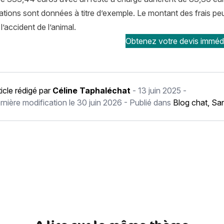
tions sont données à titre d’exemple. Le montant des frais peut 
l’accident de l’animal.
Obtenez votre devis imméd
ticle rédigé par
Céline Taphaléchat
-
13 juin 2025
-
rnière modification le
30 juin 2026
- Publié dans
Blog chat
,
San
récédent Faut-il vacciner un chat qui ne sort pas ?