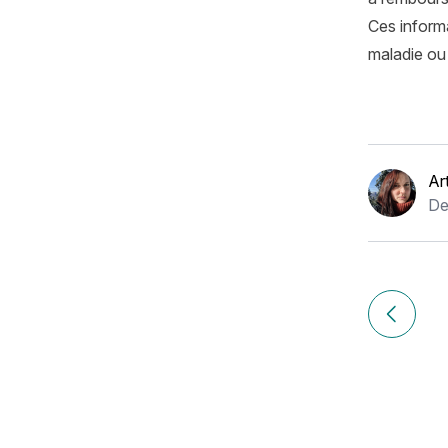
Ces informa
maladie ou 
Ar
De
Navigation
de
Article p
l’article