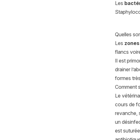
Les
bacté
Staphyloco
Quelles son
Les
zones
flancs voir
Il est primo
drainer l’a
formes trè
Comment so
Le vétérina
cours de fo
revanche, s
un désinfec
est suturée
antibiotiqu