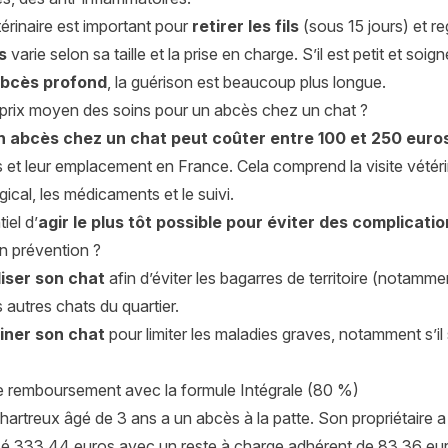
térinaire est important pour
retirer les fils
(sous 15 jours) et re
s
varie selon sa taille et la prise en charge. S’il est petit et soi
bcès profond
, la guérison est beaucoup plus longue.
e prix moyen des soins pour un abcès chez un chat ?
n abcès chez un chat peut coûter entre 100 et 250 euro
s et leur emplacement en France. Cela comprend la visite vétérin
rgical, les médicaments et le suivi.
tiel d’
agir le plus tôt possible pour éviter des complicati
n prévention ?
liser son chat
afin d’éviter les bagarres de territoire (notamme
 autres chats du quartier.
iner son chat
pour limiter les maladies graves, notamment s’il 
 remboursement avec la formule Intégrale (80 %)
Chartreux âgé de 3 ans a un abcès à la patte. Son propriétaire a
é 333,44 euros avec un reste à charge adhérent de 83,36 eu