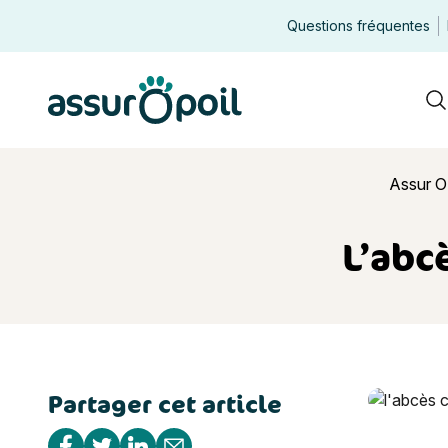
Questions fréquentes
Assur O'Poil
R
Assur O
L’abcè
Partager cet article
L’abcès che
Partager sur Facebook
Partager sur Twitter
Partager sur Linkedin
Partager par e-mail