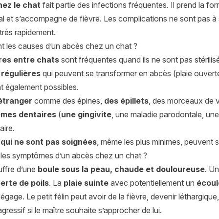
ez le chat
fait partie des infections fréquentes. Il prend la f
al et s’accompagne de fièvre. Les complications ne sont pas à 
 très rapidement.
nt les causes d’un abcès chez un chat ?
res entre chats
sont fréquentes quand ils ne sont pas stérilis
 régulières
qui peuvent se transformer en abcès (plaie ouvert
nt également possibles.
étranger
comme des épines,
des épillets
, des morceaux de ve
èmes dentaires
(
une gingivite
, une maladie parodontale, une 
aire.
 qui ne sont pas soignées
, même les plus minimes, peuvent s’
 les symptômes d’un abcès chez un chat ?
uffre d’une
boule sous la peau, chaude et douloureuse
. U
erte de poils
. La
plaie suinte
avec potentiellement un
écoul
gage. Le petit félin peut avoir de la fièvre, devenir léthargique, p
agressif si le maître souhaite s’approcher de lui.