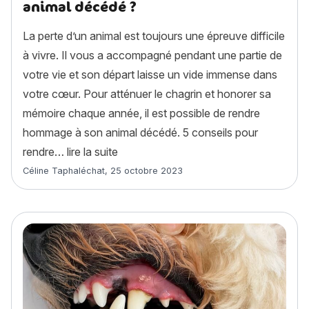
animal décédé ?
La perte d’un animal est toujours une épreuve difficile
à vivre. Il vous a accompagné pendant une partie de
votre vie et son départ laisse un vide immense dans
votre cœur. Pour atténuer le chagrin et honorer sa
mémoire chaque année, il est possible de rendre
hommage à son animal décédé. 5 conseils pour
« Comment rendre hommage à son ani
rendre…
lire la suite
Article rédigé par
Céline Taphaléchat
,
25 octobre 2023