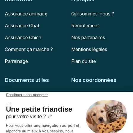
Assurance animaux
Qui sommes-nous ?
Assurance Chat
Recrutement
Assurance Chien
Nos partenaires
Comment ça marche ?
Mentions légales
Parrainage
Plan du site
Documents utiles
Nos coordonnées
Adresse postale
Feuille de soins
HD Assurances
51-55 rue Hoche
Conditions générales
94767
Ivry-sur-Seine
Politique de confidentialité
Pas encore client ?
Mail :
adhesion@assuropoil.com
Politique des Cookies