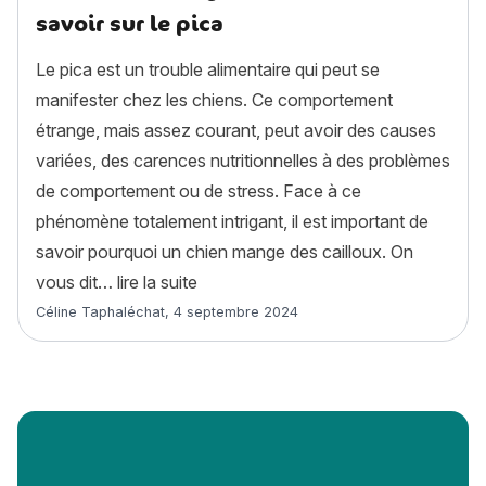
savoir sur le pica
Le pica est un trouble alimentaire qui peut se
manifester chez les chiens. Ce comportement
étrange, mais assez courant, peut avoir des causes
variées, des carences nutritionnelles à des problèmes
de comportement ou de stress. Face à ce
phénomène totalement intrigant, il est important de
savoir pourquoi un chien mange des cailloux. On
« Mon chien mange des cailloux : tout
vous dit…
lire la suite
Article rédigé par
Céline Taphaléchat
,
4 septembre 2024