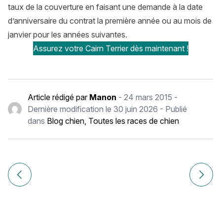
taux de la couverture en faisant une demande à la date
d’anniversaire du contrat la première année ou au mois de
janvier pour les années suivantes.
Assurez votre Cairn Terrier dès maintenant !
Article rédigé par
Manon
-
24 mars 2015
-
Dernière modification le
30 juin 2026
- Publié
dans
Blog chien
,
Toutes les races de chien
Navigation
de
Article précédent Dogue Allemand : histoire, caractère, ali
Article
l’article