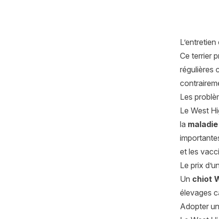
L’entretien
Ce terrier
régulières
contraireme
Les problè
Le West Hig
la
maladie
importantes
et les vacc
Le prix d’u
Un
chiot 
élevages ca
Adopter u