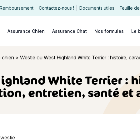
Remboursement
Contactez-nous !
Documents utiles
Feuille de
echercher
Assurance Chien
Assurance Chat
Nos formules
Le 
e chien
>
Westie ou West Highland White Terrier : histoire, cara
ghland White Terrier : hi
ion, entretien, santé et
est Highland White Terrier : histoire, caractère, alimentation, 