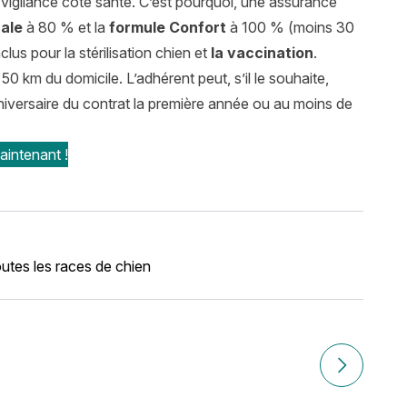
e vigilance côté santé. C’est pourquoi, une assurance
rale
à 80 % et la
formule Confort
à 100 % (moins 30
nclus pour la
stérilisation chien
et
la vaccination
.
 50 km du domicile. L’adhérent peut, s’il le souhaite,
nniversaire du contrat la première année ou au moins de
intenant !
utes les races de chien
ntation, entretien, santé et assurance
Article suiv