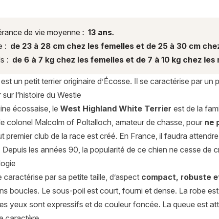
rance de vie moyenne :
13 ans.
e :
de 23 à 28 cm chez les femelles et de 25 à 30 cm chez
s :
de 6 à 7 kg chez les femelles et de 7 à 10 kg chez les
est un petit terrier originaire d’Écosse. Il se caractérise par un 
 sur l’histoire du Westie
ine écossaise, le
West Highland White Terrier
est de la fam
 le colonel Malcolm of Poltalloch, amateur de chasse, pour
ne 
ut premier club de la race est créé. En France, il faudra attendr
Depuis les années 90, la popularité de ce chien ne cesse de cr
ogie
 caractérise par sa petite taille, d’aspect
compact, robuste e
ns boucles. Le sous-poil est court, fourni et dense. La robe es
Les yeux sont expressifs et de couleur foncée. La queue est at
de caractère