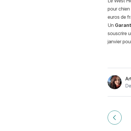
Le West Hig
pour chien 
euros de f
Un
Garant
souscrire u
janvier pou
Ar
De
Navigation
de
Article p
l’article