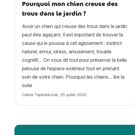
Pourquoi mon chien creuse des
trous dans le jardin ?
Avoir un chien qui creuse des trous dans le jardin
peut être agaçant. Il est important de trouver la
cause qui le pousse à cet agissement : instinct
naturel, ennui, stress, amusement, trouble
cognitif… On vous dit tout pour préserver la belle
pelouse de l’espace extérieur tout en prenant
soin de votre chien. Pourquoi les chiens…
lire la
« Pourquoi mon chien creuse des trous dans le j
suite
Article rédigé par
Céline Taphaléchat
,
25 juillet 2025