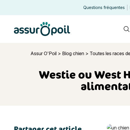
Questions fréquentes
Assur O'Poil
R
Assur O'Poil
>
Blog chien
>
Toutes les races d
Westie ou West Hi
alimentat
Partager cet article
Westie ou W