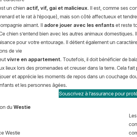
est un chien
actif, vif, gai et malicieux
. Il est, comme ses co
le renard et le rat à l’époque), mais son côté affectueux et tendr
compagnie aimant. Il
adore jouer avec les enfants
et reste t
 Ce chien s’entend bien avec les autres animaux domestiques. I
uisance pour votre entourage. Il détient également un caractère
ons de vie
eut
vivre en appartement
. Toutefois, il doit bénéficier de ba
 lieux lors des promenades et creuser dans la terre. Cela fait p
ouer et apprécie les moments de repos dans un couchage douillet
nfants et les personnes âgées.
Souscrivez à l’assurance pour proté
tion du
Westie
Le
con
com