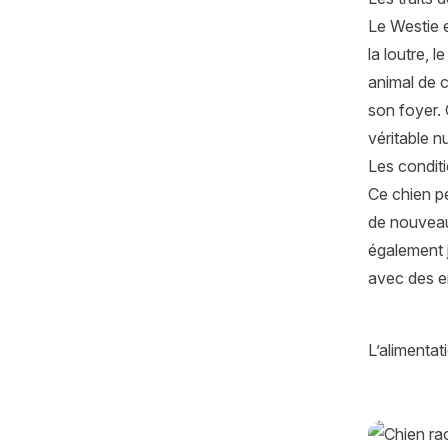
Le Westie 
la loutre, 
animal de 
son foyer.
véritable n
Les conditi
Ce chien p
de nouveaux
également j
avec des e
L’alimenta