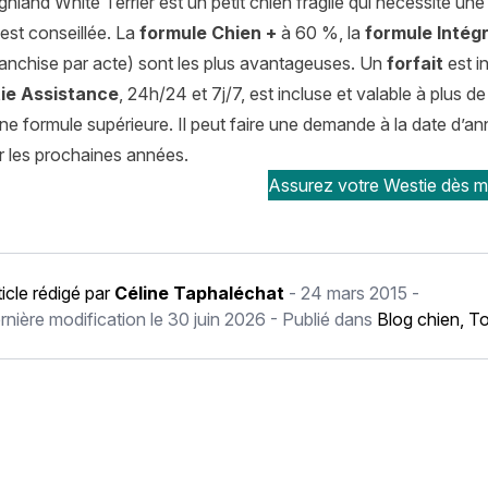
hland White Terrier est un petit chien fragile qui nécessite un
est conseillée. La
formule Chien +
à 60 %, la
formule Intég
ranchise par acte) sont les plus avantageuses. Un
forfait
est i
ie Assistance
, 24h/24 et 7j/7, est incluse et valable à plus de
ne formule supérieure. Il peut faire une demande à la date d’a
r les prochaines années.
Assurez votre Westie dès ma
ticle rédigé par
Céline Taphaléchat
-
24 mars 2015
-
rnière modification le
30 juin 2026
- Publié dans
Blog chien
,
To
récédent Terrier du Révérend Russell : histoire, caractère, alime