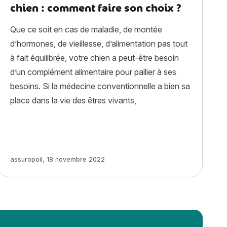
chien : comment faire son choix ?
Que ce soit en cas de maladie, de montée
d’hormones, de vieillesse, d’alimentation pas tout
à fait équilibrée, votre chien a peut-être besoin
d’un complément alimentaire pour pallier à ses
besoins. Si la médecine conventionnelle a bien sa
place dans la vie des êtres vivants,
Finnois de Laponie : histoire, caractère, alimentation, entretien
Article rédigé par
assuropoil
,
18 novembre 2022