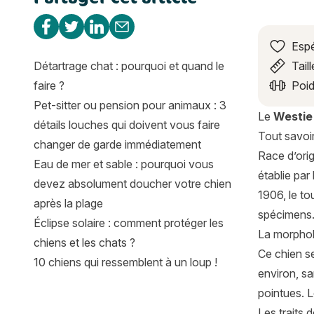
Partager sur Facebook
Partager sur Twitter
Partager sur Linkedin
Partager par e-mail
Espé
Détartrage chat : pourquoi et quand le
Taill
faire ?
Poid
Pet-sitter ou pension pour animaux : 3
Le
Westie
détails louches qui doivent vous faire
Tout savoir
changer de garde immédiatement
Race d’orig
Eau de mer et sable : pourquoi vous
établie par
devez absolument doucher votre chien
1906, le to
après la plage
spécimens. 
Éclipse solaire : comment protéger les
La morphol
chiens et les chats ?
Ce chien se
10 chiens qui ressemblent à un loup !
environ, sa
pointues. 
Les traits 