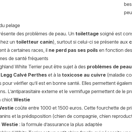
beso
peu
 du pelage
 présente des problèmes de peau. Un
toilettage
soigné est cons
 chez un
toiletteur canin
), surtout si celui-ci se présente aux
c
nt à certaines races, il
ne perd pas ses poils
en fonction des
mes de santé fréquents
hland White Terrier peut être sujet à des
problèmes de peau
 Legg Calvé Perthes
et à la
toxicose au cuivre
(maladie co
 pour vérifier qu’il est en bonne santé. Elles permettent égaleme
ins. L’antiparasitaire externe et le vermifuge permettent de le pr
n chiot
Westie
Westie
coûte entre 1000 et 1500 euros. Cette fourchette de prix 
nins et la prédisposition (chien de compagnie, chien reproduct
n
Westie
: la formule d’assurance la plus adaptée