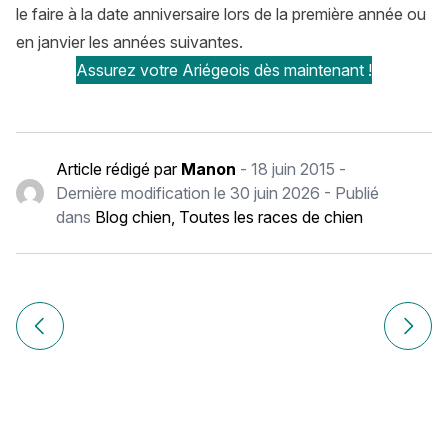
le faire à la date anniversaire lors de la première année ou
en janvier les années suivantes.
Assurez votre Ariégeois dès maintenant !
Article rédigé par
Manon
-
18 juin 2015
-
Dernière modification le
30 juin 2026
- Publié
dans
Blog chien
,
Toutes les races de chien
Navigation
de
Article précédent Airedale Terrier : histoire, caractère, ali
Article
l’article