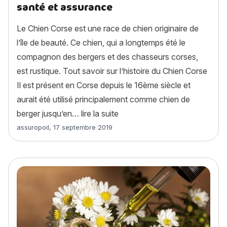
santé et assurance
Le Chien Corse est une race de chien originaire de
l’île de beauté. Ce chien, qui a longtemps été le
compagnon des bergers et des chasseurs corses,
est rustique. Tout savoir sur l’histoire du Chien Corse
Il est présent en Corse depuis le 16ème siècle et
aurait été utilisé principalement comme chien de
« Chien Corse (Cursinu) : histo
berger jusqu’en…
lire la suite
Article rédigé par
assuropoil
,
17 septembre 2019