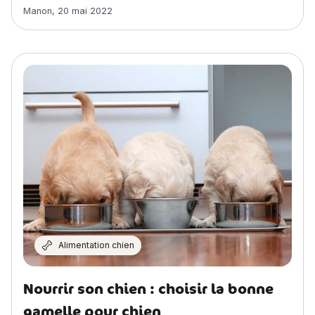
Article rédigé par
Manon
,
20 mai 2022
Alimentation chien
Nourrir son chien : choisir la bonne
gamelle pour chien