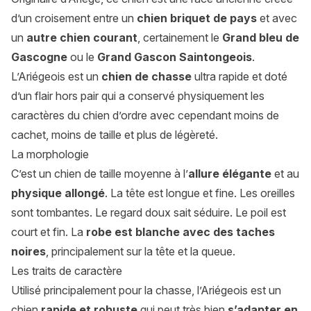
d’un croisement entre un
chien briquet de pays
et avec
un
autre chien courant
, certainement le
Grand bleu de
Gascogne
ou le
Grand Gascon Saintongeois
.
L’Ariégeois est un
chien de chasse
ultra rapide et doté
d’un flair hors pair qui a conservé physiquement les
caractères du chien d’ordre avec cependant moins de
cachet, moins de taille et plus de légèreté.
La morphologie
C’est un chien de taille moyenne à l’
allure élégante
et au
physique allongé
. La tête est longue et fine. Les oreilles
sont tombantes. Le regard doux sait séduire. Le poil est
court et fin. La
robe est blanche avec des taches
noires
, principalement sur la tête et la queue.
Les traits de caractère
Utilisé principalement pour la chasse, l’Ariégeois est un
chien
rapide et robuste
qui peut très bien
s’adapter en