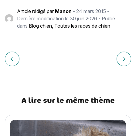
Article rédigé par
Manon
-
24 mars 2015
-
Dernière modification le
30 juin 2026
- Publié
dans
Blog chien
,
Toutes les races de chien
Navigation
de
Article précédent Rottweiler : histoire, caractère, alimentat
Article
l’article
A lire sur le même thème