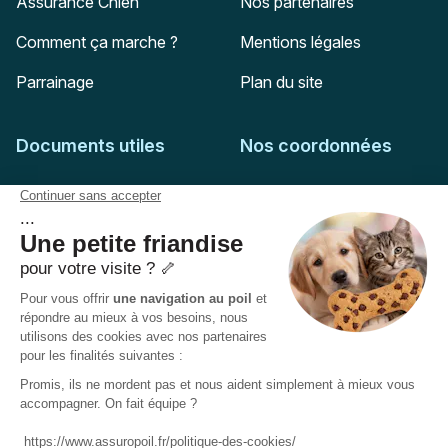
Assurance Chien
Nos partenaires
Comment ça marche ?
Mentions légales
Parrainage
Plan du site
Documents utiles
Nos coordonnées
Adresse postale
Feuille de soins
HD Assurances
51-55 rue Hoche
Conditions générales
94767
Ivry-sur-Seine
Politique de confidentialité
Pas encore client ?
Mail :
adhesion@assuropoil.com
Politique des Cookies
Tel :
01 77 94 89 02
Accessibilité :
Partiellement conforme