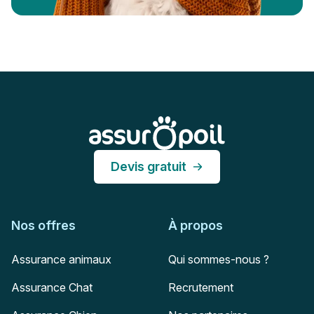
Pied de page
Assur O'Poil
Devis gratuit
Nos offres
À propos
Assurance animaux
Qui sommes-nous ?
Assurance Chat
Recrutement