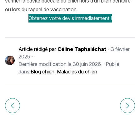
vérifier la cavité buccale du chien lors d’un bilan dentaire
ou lors du rappel de vaccination.
Obtenez votre devis immédiatement !
Article rédigé par
Céline Taphaléchat
-
3 février
2025
-
Dernière modification le
30 juin 2026
- Publié
dans
Blog chien
,
Maladies du chien
Navigation
de
Article précédent Comment choisir la litière de mon chat ?
Article
l’article