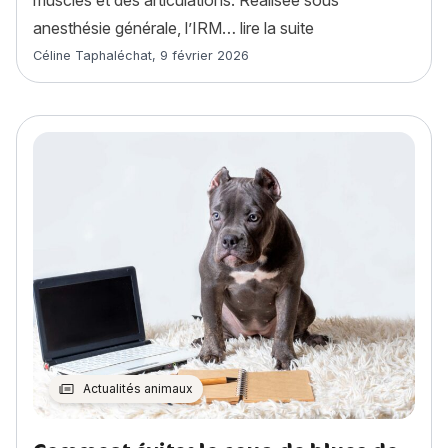
muscles et des articulations. Réalisée sous
« IRM chien : déro
anesthésie générale, l’IRM…
lire la suite
Article rédigé par
Céline Taphaléchat
,
9 février 2026
Actualités animaux