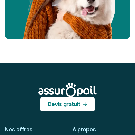
Pied de page
Assur O'Poil
Devis gratuit
Nos offres
À propos