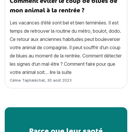
Comment éviter le coup de blues de
mon animal à la rentrée ?
Les vacances d’été sont bel et bien terminées. Il est
temps de retrouver la routine du métro, boulot, dodo.
Ce retour aux anciennes habitudes peut bouleverser
votre animal de compagnie. Il peut souffrir d’un coup
de blues au moment de la rentrée. Comment détecter
les signes d’un mal-être ? Comment faire pour que
« Comment éviter le coup de 
votre animal soit…
lire la suite
Article rédigé par
Céline Taphaléchat
,
30 août 2023
Parce que leur santé