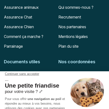
Assurance animaux
Qui sommes-nous ?
Assurance Chat
Recrutement
Assurance Chien
Nos partenaires
Comment ça marche ?
Mentions légales
Parrainage
Plan du site
Documents utiles
Nos coordonnées
Adresse postale
Feuille de soins
HD Assurances
51-55 rue Hoche
Conditions générales
94767
Ivry-sur-Seine
Politique de confidentialité
Pas encore client ?
Mail :
adhesion@assuropoil.com
Politique des Cookies
Tel :
01 77 94 89 02