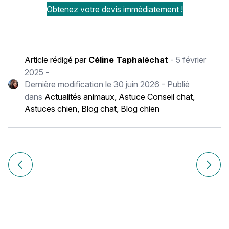
Obtenez votre devis immédiatement !
Article rédigé par
Céline Taphaléchat
-
5 février
2025
-
Dernière modification le
30 juin 2026
- Publié
dans
Actualités animaux
,
Astuce Conseil chat
,
Astuces chien
,
Blog chat
,
Blog chien
Navigation
de
Article précédent La gingivite chez le chien : causes, sym
Article
l’article