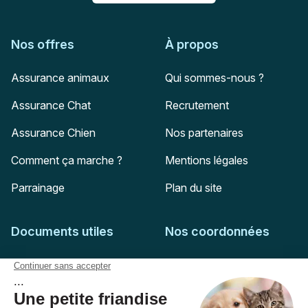
Nos offres
À propos
Assurance animaux
Qui sommes-nous ?
Assurance Chat
Recrutement
Assurance Chien
Nos partenaires
Comment ça marche ?
Mentions légales
Parrainage
Plan du site
Documents utiles
Nos coordonnées
Adresse postale
Feuille de soins
HD Assurances
51-55 rue Hoche
Conditions générales
94767
Ivry-sur-Seine