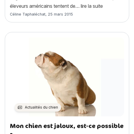
« Exotic Shorth
éleveurs américains tentent de…
lire la suite
Article rédigé par
Céline Taphaléchat
,
25 mars 2015
Actualités du chien
Mon chien est jaloux, est-ce possible