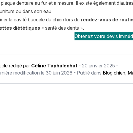
la plaque dentaire au fur et à mesure. Il existe également d’aut
urriture ou dans son eau.
ner la cavité buccale du chien lors du
rendez-vous de routi
ettes diététiques
« santé des dents ».
Obtenez votre devis imméd
ticle rédigé par
Céline Taphaléchat
-
20 janvier 2025
-
rnière modification le
30 juin 2026
- Publié dans
Blog chien
,
Ma
récédent 8 maladies de l’hiver à connaître chez le chat