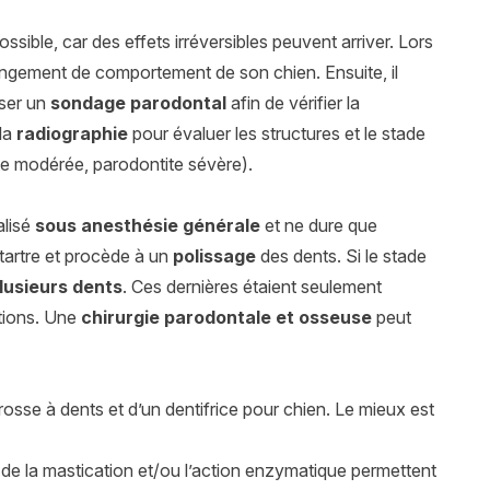
ossible, car des effets irréversibles peuvent arriver. Lors
ngement de comportement de son chien. Ensuite, il
iser un
sondage parodontal
afin de vérifier la
 la
radiographie
pour évaluer les structures et le stade
ite modérée, parodontite sévère).
alisé
sous anesthésie générale
et ne dure que
le tartre et procède à un
polissage
des dents. Si le stade
lusieurs dents
. Ces dernières étaient seulement
ctions. Une
chirurgie parodontale et osseuse
peut
rosse à dents et d’un dentifrice pour chien. Le mieux est
de la mastication et/ou l’action enzymatique permettent