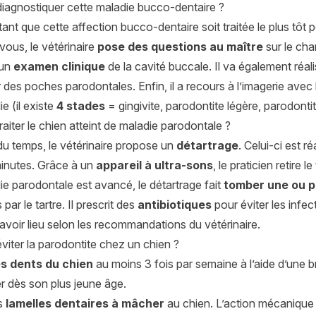
agnostiquer cette maladie bucco-dentaire ?
rtant que cette affection bucco-dentaire soit traitée le plus tôt p
ous, le vétérinaire
pose des questions au maître
sur le cha
 un
examen clinique
de la cavité buccale. Il va également réal
des poches parodontales. Enfin, il a recours à l’imagerie avec
e (il existe
4 stades
= gingivite, parodontite légère, parodont
iter le chien atteint de maladie parodontale ?
du temps, le vétérinaire propose un
détartrage
. Celui-ci est ré
inutes. Grâce à un
appareil à ultra-sons
, le praticien retire 
ie parodontale est avancé, le détartrage fait
tomber une ou p
par le tartre. Il prescrit des
antibiotiques
pour éviter les infe
voir lieu selon les recommandations du vétérinaire.
iter la parodontite chez un chien ?
es dents du chien
au moins 3 fois par semaine à l’aide d’une b
er dès son plus jeune âge.
s
lamelles dentaires à mâcher
au chien. L’action mécanique 