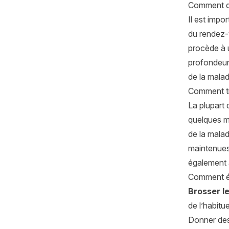
Comment di
Il est impo
du rendez-v
procède à
profondeur 
de la maladi
Comment tra
La plupart 
quelques m
de la malad
maintenues 
également a
Comment év
Brosser l
de l’habitu
Donner de