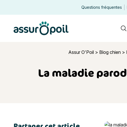
Questions fréquentes
Assur O'Poil
R
Assur O'Poil
>
Blog chien
>
La maladie parod
Partager cet article
La maladie