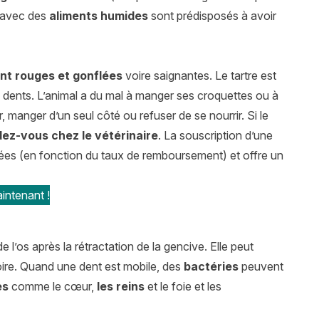
t avec des
aliments humides
sont prédisposés à avoir
nt rouges et gonflées
voire saignantes. Le tartre est
s dents. L’animal a du mal à manger ses croquettes ou à
r, manger d’un seul côté ou refuser de se nourrir. Si le
ez-vous chez le vétérinaire
. La souscription d’une
es (en fonction du taux de remboursement) et offre un
intenant !
l’os après la rétractation de la gencive. Elle peut
ire. Quand une dent est mobile, des
bactéries
peuvent
es
comme le cœur,
les reins
et le foie et les