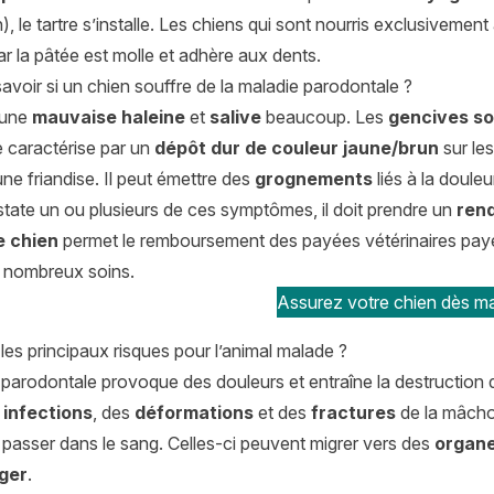
), le tartre s’installe. Les chiens qui sont nourris exclusivemen
car la pâtée est molle et adhère aux dents.
voir si un chien souffre de la maladie parodontale ?
 une
mauvaise haleine
et
salive
beaucoup. Les
gencives so
se caractérise par un
dépôt dur de couleur jaune/brun
sur le
ne friandise. Il peut émettre des
grognements
liés à la douleu
tate un ou plusieurs de ces symptômes, il doit prendre un
rend
 chien
permet le remboursement des payées vétérinaires payé
 nombreux soins.
Assurez votre chien dès ma
les principaux risques pour l’animal malade ?
parodontale provoque des douleurs et entraîne la destruction de 
s
infections
, des
déformations
et des
fractures
de la mâcho
 et passer dans le sang. Celles-ci peuvent migrer vers des
organ
ger
.