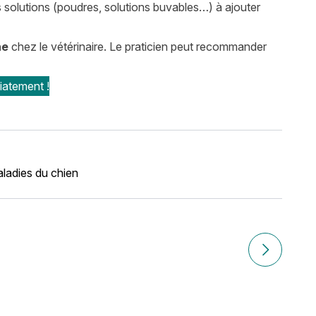
res solutions (poudres, solutions buvables…) à ajouter
ne
chez le vétérinaire. Le praticien peut recommander
iatement !
ladies du chien
Article sui