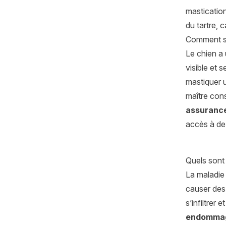
mastication
du tartre, 
Comment sa
Le chien a
visible et 
mastiquer u
maître cons
assurance
accès à de
Quels sont 
La maladie 
causer de
s’infiltrer
endomma