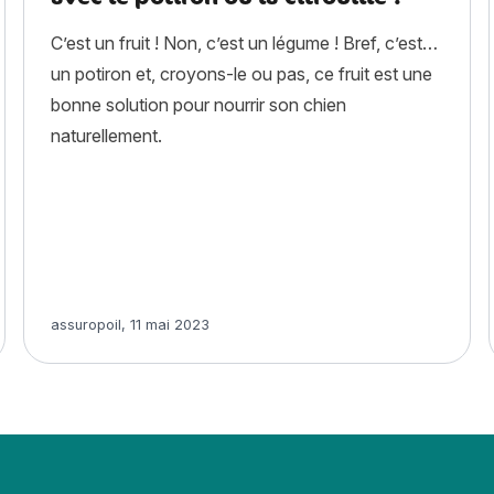
C’est un fruit ! Non, c’est un légume ! Bref, c’est…
un potiron et, croyons-le ou pas, ce fruit est une
bonne solution pour nourrir son chien
naturellement.
gneul Nain Continental : histoire, caractère, alimentation, entre
Article rédigé par
assuropoil
,
11 mai 2023