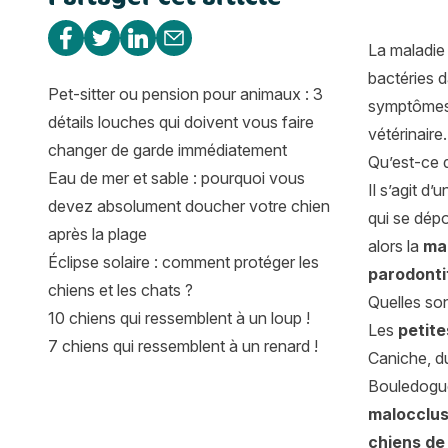
Partager sur Facebook
Partager sur Twitter
Partager sur Linkedin
Partager par e-mail
La maladie
bactéries d
Pet-sitter ou pension pour animaux : 3
symptômes d
détails louches qui doivent vous faire
vétérinaire.
changer de garde immédiatement
Qu’est-ce 
Eau de mer et sable : pourquoi vous
Il s’agit d
devez absolument doucher votre chien
qui se dépo
après la plage
alors la
ma
Éclipse solaire : comment protéger les
parodonti
chiens et les chats ?
Quelles so
10 chiens qui ressemblent à un loup !
Les
petite
7 chiens qui ressemblent à un renard !
Caniche, 
Bouledogu
malocclus
chiens de