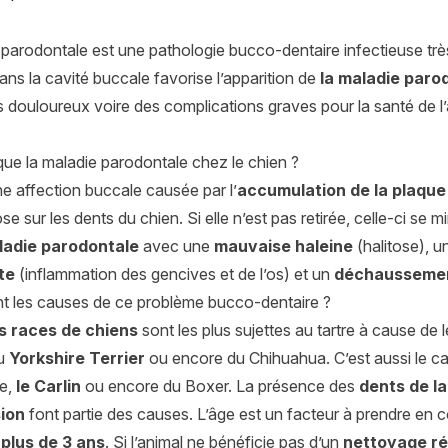
 parodontale est une pathologie bucco-dentaire infectieuse trè
ans la cavité buccale favorise l’apparition de
la maladie paro
ouloureux voire des complications graves pour la santé de l’an
que la maladie parodontale chez le chien ?
’une affection buccale causée par l’
accumulation de la plaque
se sur les dents du chien. Si elle n’est pas retirée, celle-ci se 
ladie parodontale
avec une
mauvaise haleine
(halitose), 
te
(inflammation des gencives et de l’os) et un
déchaussemen
nt les causes de ce problème bucco-dentaire ?
s races de chiens
sont les plus sujettes au tartre à cause de
du
Yorkshire Terrier
ou encore du Chihuahua. C’est aussi le c
e,
le Carlin
ou encore du Boxer. La présence des
dents de la
ion
font partie des causes. L’âge est un facteur à prendre en 
 plus de 3 ans
. Si l’animal ne bénéficie pas d’un
nettoyage ré