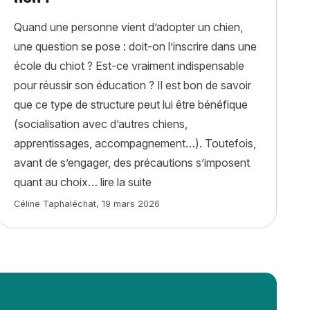
Quand une personne vient d’adopter un chien,
une question se pose : doit-on l’inscrire dans une
école du chiot ? Est-ce vraiment indispensable
pour réussir son éducation ? Il est bon de savoir
que ce type de structure peut lui être bénéfique
(socialisation avec d’autres chiens,
apprentissages, accompagnement…). Toutefois,
avant de s’engager, des précautions s’imposent
« L’école du chiot : indispensab
quant au choix…
lire la suite
tien, santé et assurance »
Article rédigé par
Céline Taphaléchat
,
19 mars 2026