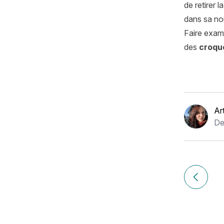
de retirer 
dans sa no
Faire exami
des
croqu
Ar
De
Navigation
de
Article p
l’article