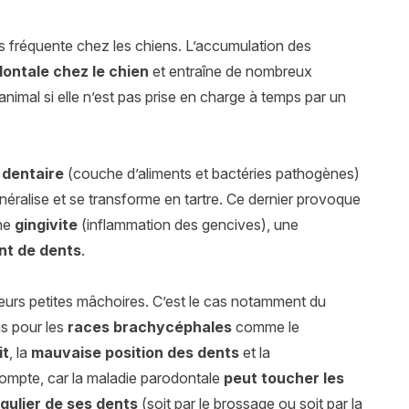
s fréquente chez les chiens. L’accumulation des
dontale chez le chien
et entraîne de nombreux
imal si elle n’est pas prise en charge à temps par un
 dentaire
(couche d’aliments et bactéries pathogènes)
minéralise et se transforme en tartre. Ce dernier provoque
une
gingivite
(inflammation des gencives), une
t de dents
.
 leurs petites mâchoires. C’est le cas notamment du
as pour les
races brachycéphales
comme le
it
, la
mauvaise position des dents
et la
compte, car la maladie parodontale
peut toucher les
gulier de ses dents
(soit par le brossage ou soit par la