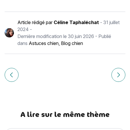
Article rédigé par
Céline Taphaléchat
-
31 juillet
2024
-
Dernière modification le
30 juin 2026
- Publié
dans
Astuces chien
,
Blog chien
Navigation
de
Article précédent Bullmastiff : histoire, caractère, alimenta
Article
l’article
A lire sur le même thème