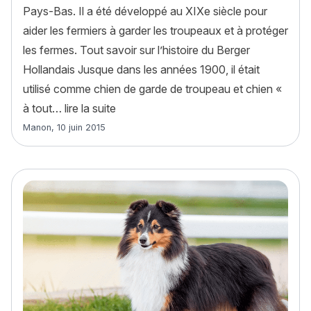
Pays-Bas. Il a été développé au XIXe siècle pour
aider les fermiers à garder les troupeaux et à protéger
les fermes. Tout savoir sur l’histoire du Berger
Hollandais Jusque dans les années 1900, il était
utilisé comme chien de garde de troupeau et chien «
« Berger Hollandais : histoire, caractère
à tout…
lire la suite
Article rédigé par
Manon
,
10 juin 2015