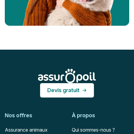
Pied de page
Assur O'Poil
Devis gratuit
Nos offres
À propos
Assurance animaux
Qui sommes-nous ?