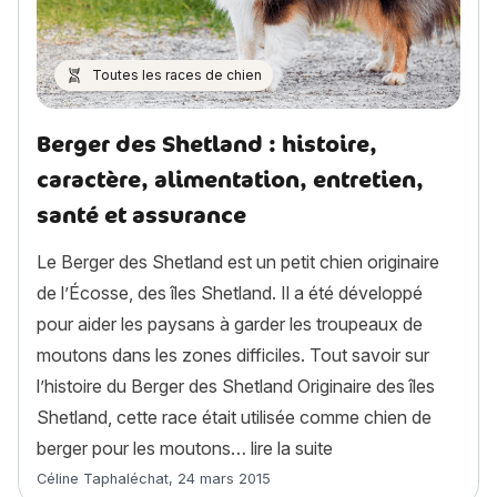
Toutes les races de chien
Berger des Shetland : histoire,
caractère, alimentation, entretien,
santé et assurance
Le Berger des Shetland est un petit chien originaire
de l’Écosse, des îles Shetland. Il a été développé
pour aider les paysans à garder les troupeaux de
moutons dans les zones difficiles. Tout savoir sur
l’histoire du Berger des Shetland Originaire des îles
Shetland, cette race était utilisée comme chien de
« Berger des Shetland
berger pour les moutons…
lire la suite
Article rédigé par
Céline Taphaléchat
,
24 mars 2015