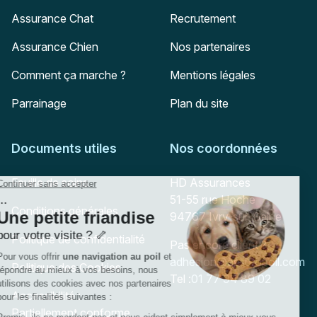
Assurance Chat
Recrutement
Assurance Chien
Nos partenaires
Comment ça marche ?
Mentions légales
Parrainage
Plan du site
Documents utiles
Nos coordonnées
Adresse postale
Feuille de soins
HD Assurances
51-55 rue Hoche
Conditions générales
94767
Ivry-sur-Seine
Politique de confidentialité
Pas encore client ?
Mail :
adhesion@assuropoil.com
Politique des Cookies
Tel :
01 77 94 89 02
Accessibilité :
Partiellement conforme