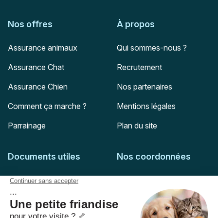
Nos offres
À propos
Assurance animaux
Qui sommes-nous ?
Assurance Chat
Recrutement
Assurance Chien
Nos partenaires
Comment ça marche ?
Mentions légales
Parrainage
Plan du site
Documents utiles
Nos coordonnées
Adresse postale
Feuille de soins
HD Assurances
51-55 rue Hoche
Conditions générales
94767
Ivry-sur-Seine