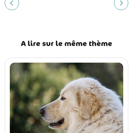
de
Article précédent Partir en vacances avec son chien : les 
Article
l’article
A lire sur le même thème