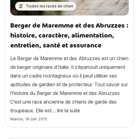
Toutes les races de chien
Berger de Maremme et des Abruzzes :
histoire, caractère, alimentation,
entretien, santé et assurance
Le Berger de Maremme et des Abruzzes est un chien
de berger originaire d’Italie. Il s’épanouit uniquement
dans un cadre montagneux où il peut utiliser ses
aptitudes de gardien et de protecteur. Tout savoir sur
l’histoire du Berger de Maremme et des Abruzzes
C’est une race ancienne de chiens de garde des
« Berger de Maremme et des
troupeaux. Elle est…
lire la suite
Article rédigé par
Manon
,
18 juin 2015