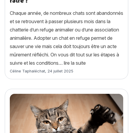
faire ?
Chaque année, de nombreux chats sont abandonnés
et se retrouvent à passer plusieurs mois dans la
chatterie d’un refuge animalier ou d’une association
animalière. Adopter un chat en refuge permet de
sauver une vie mais cela doit toujours être un acte
mûrement réfléchi. On vous dit tout sur les étapes à
« Adopter un chat en 
suivre et les conditions…
lire la suite
Article rédigé par
Céline Taphaléchat
,
24 juillet 2025