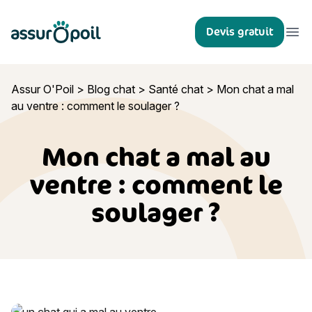
Assur O'Poil
Devis gratuit
Ouvr
Assur O'Poil
>
Blog chat
>
Santé chat
>
Mon chat a mal
au ventre : comment le soulager ?
Mon chat a mal au
ventre : comment le
soulager ?
Mon chat a mal au ventre : comment le soulager ?