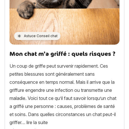
Astuce Conseil chat
Mon chat m’a griffé : quels risques ?
Un coup de griffe peut survenir rapidement. Ces
petites blessures sont généralement sans
conséquence en temps normal. Mais il arrive que la
griffure engendre une infection ou transmette une
maladie. Voici tout ce qu’il faut savoir lorsqu’un chat
a griffé une personne : causes, problèmes de santé
et soins. Dans quelles circonstances un chat peut-il
« Mon chat m’a griffé : quels risques ? »
griffer…
lire la suite
Article rédigé par