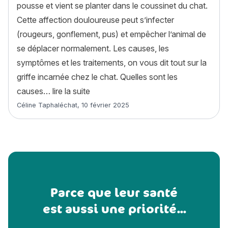
pousse et vient se planter dans le coussinet du chat.
Cette affection douloureuse peut s’infecter
(rougeurs, gonflement, pus) et empêcher l’animal de
se déplacer normalement. Les causes, les
symptômes et les traitements, on vous dit tout sur la
griffe incarnée chez le chat. Quelles sont les
« La griffe incarnée chez le chat : c
causes…
lire la suite
Article rédigé par
Céline Taphaléchat
,
10 février 2025
Parce que leur santé
est aussi une priorité...