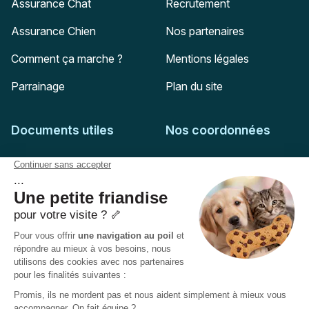
Assurance Chat
Recrutement
Assurance Chien
Nos partenaires
Comment ça marche ?
Mentions légales
Parrainage
Plan du site
Documents utiles
Nos coordonnées
Adresse postale
Feuille de soins
HD Assurances
51-55 rue Hoche
Conditions générales
94767
Ivry-sur-Seine
Politique de confidentialité
Pas encore client ?
Mail :
adhesion@assuropoil.com
Politique des Cookies
Tel :
01 77 94 89 02
Accessibilité :
Partiellement conforme