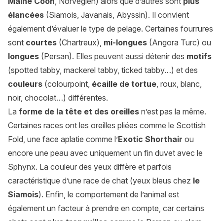
Maine Coon
, Norvégien) alors que d’autres sont
plus
élancées
(Siamois, Javanais, Abyssin). Il convient
également d’évaluer le type de pelage. Certaines fourrures
sont
courtes
(Chartreux),
mi-longues
(Angora Turc) ou
longues
(Persan). Elles peuvent aussi détenir des
motifs
(spotted tabby, mackerel tabby, ticked tabby…) et des
couleurs
(colourpoint,
écaille de tortue
, roux, blanc,
noir, chocolat…) différentes.
La
forme de la tête et des oreilles
n’est pas la même.
Certaines races ont les oreilles pliées comme le Scottish
Fold, une face aplatie comme l’
Exotic Shorthair
ou
encore une peau avec uniquement un fin duvet avec le
Sphynx. La couleur des yeux diffère et parfois
caractéristique d’une race de chat (yeux bleus chez
le
Siamois
). Enfin, le comportement de l’animal est
également un facteur à prendre en compte, car certains