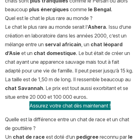
chats sont
plus tranquilles
comme le Persan ou alors
beaucoup
plus énergiques
comme
le Bengal
.
Quel est le chat le plus rare au monde ?
Le chat le plus rare au monde serait l’
Ashera
. Issu d’une
création en laboratoire dans les années 2000, c’est un
mélange entre un
serval africain
, un
chat léopard
d’Asie
et un
chat domestique
. Le but était de créer un
chat ayant une apparence sauvage mais tout à fait
adapté pour une vie de famille. Il peut peser jusqu’à 15 kg.
La taille est de 1,50 m de long. Il ressemble beaucoup au
chat Savannah
. Le prix est tout aussi exorbitant et se
situe entre 20 000 et 100 000 euros.
Assurez votre chat dès maintenant !
Quelle est la différence entre un chat de race et un chat
de gouttière ?
Un
chat de race
est doté d’un
pedigree
reconnu par
le