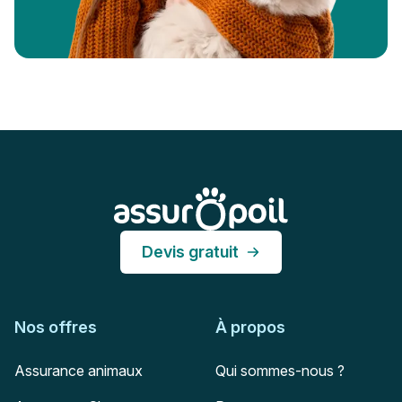
Pied de page
Assur O'Poil
Devis gratuit
Nos offres
À propos
Assurance animaux
Qui sommes-nous ?