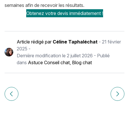
semaines afin de recevoir les résultats.
Obtenez votre devis immédiatement !
Article rédigé par
Céline Taphaléchat
-
21 février
2025
-
Dernière modification le
2 juillet 2026
- Publié
dans
Astuce Conseil chat
,
Blog chat
Navigation
de
Article précédent 5 jeux pour occuper son chien quand il p
Article
l’article