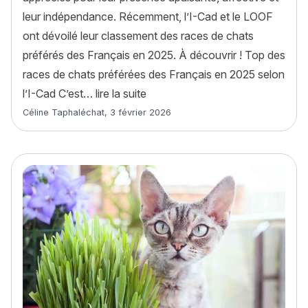
leur indépendance. Récemment, l’I-Cad et le LOOF
ont dévoilé leur classement des races de chats
préférés des Français en 2025. À découvrir ! Top des
races de chats préférées des Français en 2025 selon
« Le chat préféré des Français en
l’I-Cad C’est…
lire la suite
Article rédigé par
Céline Taphaléchat
,
3 février 2026