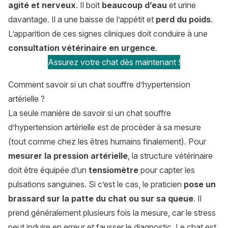
agité et nerveux
. Il boit
beaucoup d’eau
et urine
davantage. Il a une baisse de l’appétit et
perd du poids
.
L’apparition de ces signes cliniques doit conduire à une
consultation vétérinaire en urgence
.
Assurez votre chat dès maintenant !
Comment savoir si un chat souffre d’hypertension
artérielle ?
La seule manière de savoir si un chat souffre
d’hypertension artérielle est de procéder à sa mesure
(tout comme chez les êtres humains finalement). Pour
mesurer la pression artérielle
, la structure vétérinaire
doit être équipée d’un
tensiomètre
pour capter les
pulsations sanguines. Si c’est le cas, le praticien
pose un
brassard sur la patte du chat ou sur sa queue
. Il
prend généralement plusieurs fois la mesure, car le stress
peut induire en erreur et fausser le diagnostic. Le chat est