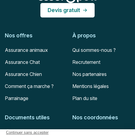
Devis gratuit
Nos offres
À propos
Assurance animaux
Qui sommes-nous ?
Assurance Chat
Recrutement
Assurance Chien
Nos partenaires
Comment ça marche ?
Mentions légales
Parrainage
Plan du site
Documents utiles
Nos coordonnées
Adresse postale
Feuille de soins
HD Assurances