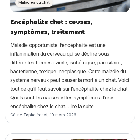
Maladies du chat
Encéphalite chat : causes,
symptômes, traitement
Maladie opportuniste, l’encéphalite est une
inflammation du cerveau qui se décline sous
différentes formes : virale, ischémique, parasitaire,
bactérienne, toxique, néoplasique. Cette maladie du
système nerveux peut causer la mort à un chat. Voici
tout ce qu’il faut savoir sur l’encéphalite chez le chat.
Quels sont les causes et les symptômes d’une
« Encéphalite chat :
encéphalite chez le chat…
lire la suite
Article rédigé par
Céline Taphaléchat
,
10 mars 2026