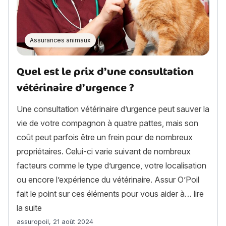
Assurances animaux
Quel est le prix d’une consultation
vétérinaire d’urgence ?
Une consultation vétérinaire d’urgence peut sauver la
vie de votre compagnon à quatre pattes, mais son
coût peut parfois être un frein pour de nombreux
propriétaires. Celui-ci varie suivant de nombreux
facteurs comme le type d’urgence, votre localisation
ou encore l’expérience du vétérinaire. Assur O’Poil
fait le point sur ces éléments pour vous aider à…
lire
« Quel est le prix d’une consultation vétérinaire d’u
la suite
Article rédigé par
assuropoil
,
21 août 2024