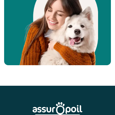
Pied de page
Assur O'Poil