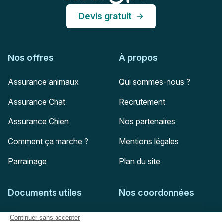
Devis gratuit
Nos offres
À propos
Assurance animaux
Qui sommes-nous ?
Assurance Chat
Recrutement
Assurance Chien
Nos partenaires
Comment ça marche ?
Mentions légales
Parrainage
Plan du site
Documents utiles
Nos coordonnées
Adresse postale
Feuille de soins
HD Assurances