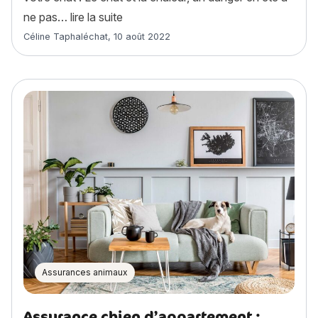
« 5 dangers de l’été à connaître pour p
ne pas…
lire la suite
Article rédigé par
Céline Taphaléchat
,
10 août 2022
Assurances animaux
Assurance chien d’appartement :