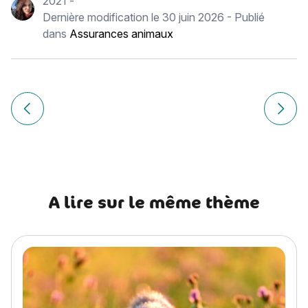
2021
-
Dernière modification le
30 juin 2026
- Publié
dans
Assurances animaux
Navigation
de
Article précédent Quel nom de chien choisir pour 2021 ?
Article
l’article
A lire sur le même thème