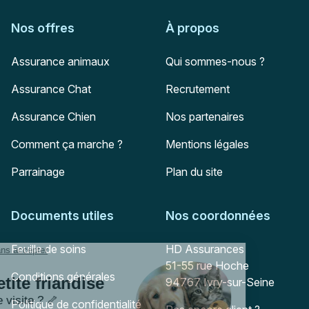
Nos offres
À propos
Assurance animaux
Qui sommes-nous ?
Assurance Chat
Recrutement
Assurance Chien
Nos partenaires
Comment ça marche ?
Mentions légales
Parrainage
Plan du site
Documents utiles
Nos coordonnées
Adresse postale
Feuille de soins
HD Assurances
51-55 rue Hoche
Conditions générales
94767
Ivry-sur-Seine
Politique de confidentialité