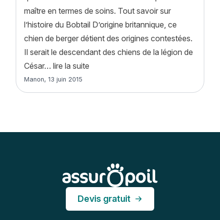
maître en termes de soins. Tout savoir sur
l’histoire du Bobtail D’origine britannique, ce
chien de berger détient des origines contestées.
Il serait le descendant des chiens de la légion de
« Bobtail (old english sheepdog) : his
César…
lire la suite
Article rédigé par
Manon
,
13 juin 2015
Pied de page
Assur O'Poil
Devis gratuit