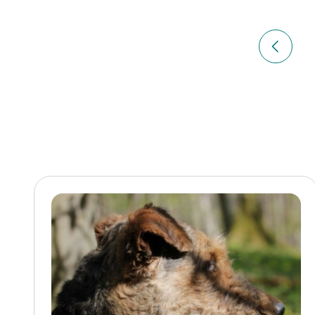
Navigation
de
Article p
l’article