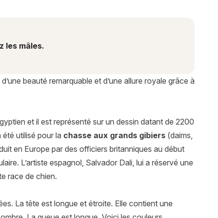
z les mâles.
é d’une beauté remarquable et d’une allure royale grâce à
égyptien et il est représenté sur un dessin datant de 2200
été utilisé pour la
chasse aux grands gibiers
(daims,
troduit en Europe par des officiers britanniques au début
ire. L’artiste espagnol, Salvador Dali, lui a réservé une
te race de chien.
es. La tête est longue et étroite. Elle contient une
ombre. La queue est longue. Voici les couleurs