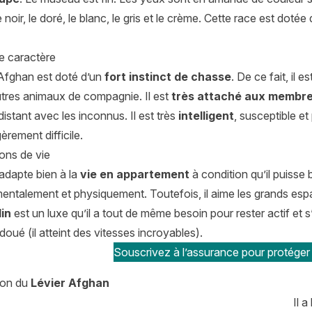
 noir, le doré, le blanc, le gris et le crème. Cette race est dotée
de caractère
 Afghan est doté d’un
fort instinct de chasse
. De ce fait, il 
utres animaux de compagnie. Il est
très attaché aux membre
distant avec les inconnus. Il est très
intelligent
, susceptible e
èrement difficile.
ons de vie
adapte bien à la
vie en appartement
à condition qu’il puisse 
entalement et physiquement. Toutefois, il aime les grands espa
in
est un luxe qu’il a tout de même besoin pour rester actif et s’é
oué (il atteint des vitesses incroyables).
Souscrivez à l’assurance pour protéger 
tion du
Lévier Afghan
Il 