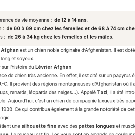
rance de vie moyenne :
de 12 à 14 ans.
e :
de 60 à 69 cm chez les femelles et de 68 à 74 cm che
s :
de 26 à 34 kg chez les femelles et les mâles.
r Afghan
est un chien noble originaire d’Afghanistan. Il est dot
 long et soyeux.
 sur l’histoire du
Lévrier Afghan
ace de chien très ancienne. En effet, il est cité sur un papyrus 
.-C. Il provient des régions montagneuses d’Afghanistan où il a 
loups, renards, léopards des neiges…). Appelé
Tazi
, il a été in
le. Aujourd’hui, c’est un chien de compagnie luxueux très popula
 1938. Ce qui contribua également à la grande notoriété de cet
ogie
étient une
silhouette fine
avec des
pattes longues
et musclé
oupe
. Le museau est fin. Les yeux sont en amande de couleur s