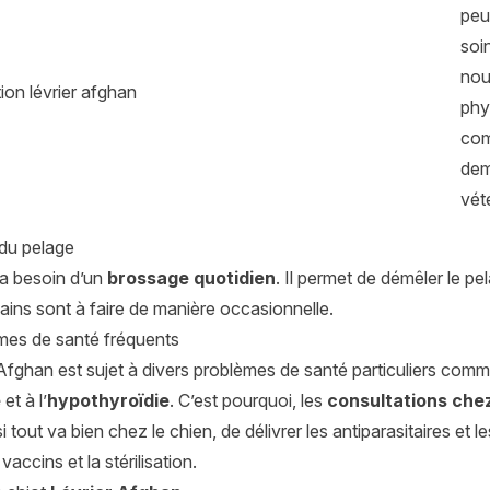
peu
soi
nou
phy
com
dem
vété
 du pelage
 a besoin d’un
brossage quotidien
. Il permet de démêler le pela
ains sont à faire de manière occasionnelle.
mes de santé fréquents
Afghan est sujet à divers problèmes de santé particuliers com
e
et à l’
hypothyroïdie
. C’est pourquoi, les
consultations chez
si tout va bien chez le chien, de délivrer les antiparasitaires et 
accins et la stérilisation.