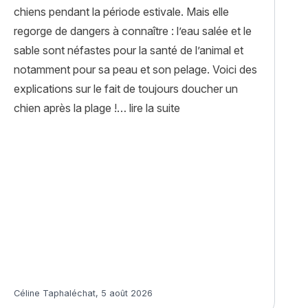
chiens pendant la période estivale. Mais elle
regorge de dangers à connaître : l’eau salée et le
sable sont néfastes pour la santé de l’animal et
notamment pour sa peau et son pelage. Voici des
explications sur le fait de toujours doucher un
« Eau de mer et sable : p
chien après la plage !…
lire la suite
Article rédigé par
Céline Taphaléchat
,
5 août 2026