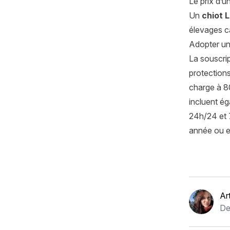
Le prix d’u
Un
chiot 
élevages ca
Adopter u
La souscrip
protections
charge à 8
incluent é
24h/24 et 7
année ou en
Ar
De