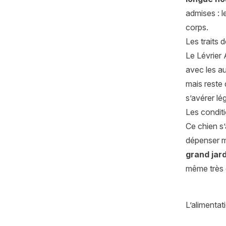
admises : le
corps.
Les traits 
Le Lévrier
avec les a
mais reste 
s’avérer lég
Les conditi
Ce chien s’
dépenser m
grand jard
même très d
L’alimenta