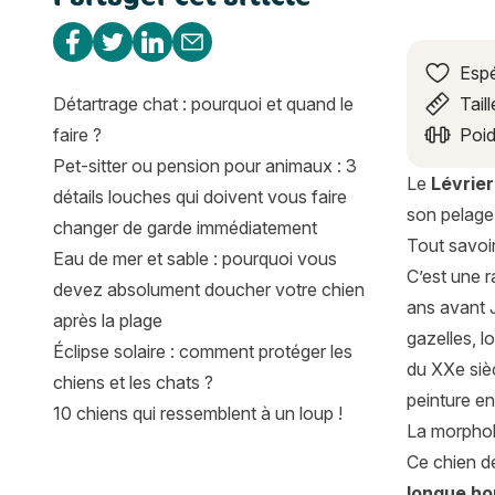
Partager sur Facebook
Partager sur Twitter
Partager sur Linkedin
Partager par e-mail
Espé
Détartrage chat : pourquoi et quand le
Taill
faire ?
Poid
Pet-sitter ou pension pour animaux : 3
Le
Lévrie
détails louches qui doivent vous faire
son pelage
changer de garde immédiatement
Tout savoir
Eau de mer et sable : pourquoi vous
C’est une r
devez absolument doucher votre chien
ans avant J
après la plage
gazelles, 
Éclipse solaire : comment protéger les
du XXe sièc
chiens et les chats ?
peinture en
10 chiens qui ressemblent à un loup !
La morphol
Ce chien d
longue h