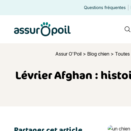
Questions fréquentes
Assur O'Poil
R
Assur O'Poil
>
Blog chien
>
Toutes 
Lévrier Afghan : histo
Partager cet article
Lévrier Afg