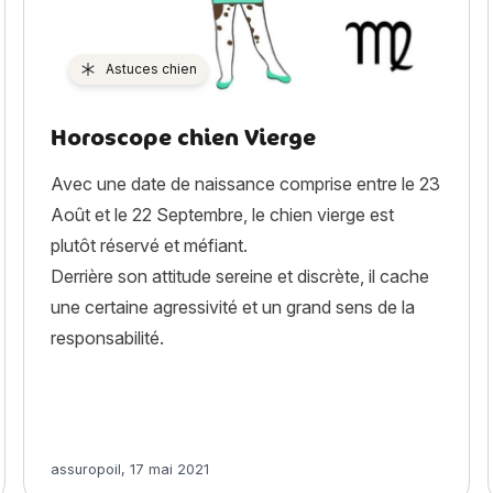
Astuces chien
Horoscope chien Vierge
Avec une date de naissance comprise entre le 23
Août et le 22 Septembre, le chien vierge est
plutôt réservé et méfiant.
Derrière son attitude sereine et discrète, il cache
une certaine agressivité et un grand sens de la
responsabilité.
stoire, caractère, alimentation, entretien, santé et assurance »
Article rédigé par
assuropoil
,
17 mai 2021