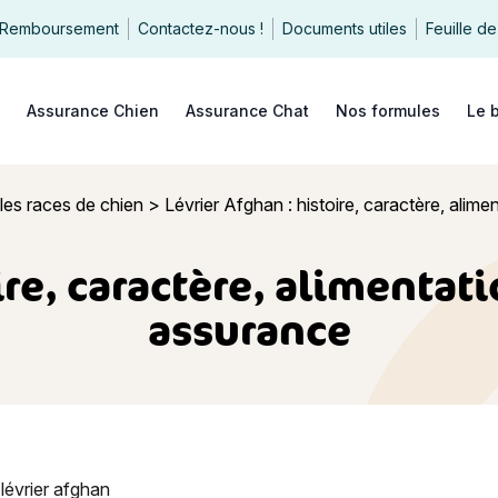
Remboursement
Contactez-nous !
Documents utiles
Feuille de
echercher
Assurance Chien
Assurance Chat
Nos formules
Le 
les races de chien
>
Lévrier Afghan : histoire, caractère, alime
ire, caractère, alimentati
assurance
han : histoire, caractère, alimentation, entretien, santé et assu