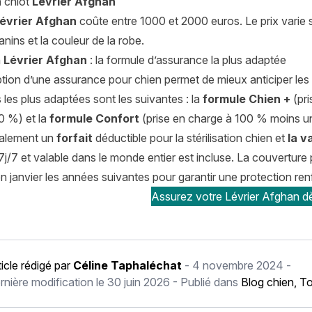
n chiot
Lévrier Afghan
Lévrier Afghan
coûte entre 1000 et 2000 euros. Le prix varie se
nins et la couleur de la robe.
n
Lévrier Afghan
: la formule d’assurance la plus adaptée
tion d’une assurance pour chien permet de mieux anticiper les 
 les plus adaptées sont les suivantes : la
formule Chien +
(pri
0 %) et la
formule Confort
(prise en charge à 100 % moins un
galement un
forfait
déductible pour la
stérilisation chien
et
la v
j/7 et valable dans le monde entier est incluse. La couverture p
 janvier les années suivantes pour garantir une protection ren
Assurez votre Lévrier Afghan dè
ticle rédigé par
Céline Taphaléchat
-
4 novembre 2024
-
rnière modification le
30 juin 2026
- Publié dans
Blog chien
,
To