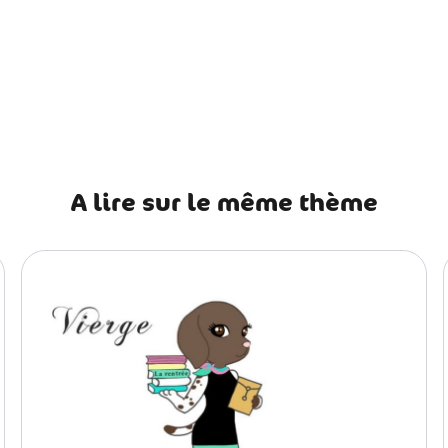
récédent 8 choses à savoir sur les chats roux
A lire sur le même thème