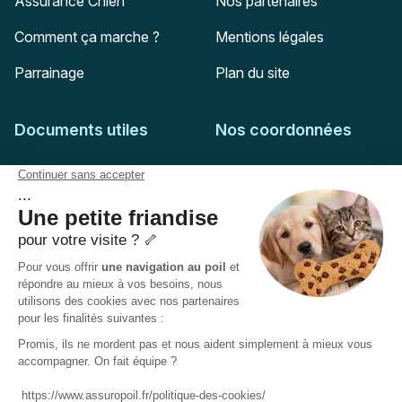
Assurance Chien
Nos partenaires
Comment ça marche ?
Mentions légales
Parrainage
Plan du site
Documents utiles
Nos coordonnées
Adresse postale
Feuille de soins
HD Assurances
51-55 rue Hoche
Conditions générales
94767
Ivry-sur-Seine
Politique de confidentialité
Pas encore client ?
Mail :
adhesion@assuropoil.com
Politique des Cookies
Tel :
01 77 94 89 02
Accessibilité :
Partiellement conforme