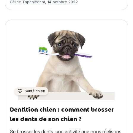
Article rédigé par
Céline Taphaléchat
,
14 octobre 2022
Santé chien
Dentition chien : comment brosser
les dents de son chien ?
Se brosser les dents, une activité que nous réalisons