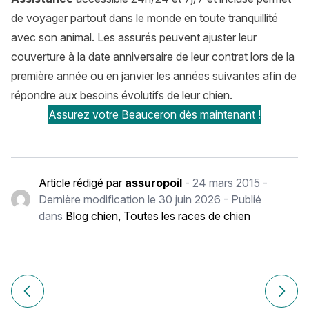
de voyager partout dans le monde en toute tranquillité
avec son animal. Les assurés peuvent ajuster leur
couverture à la date anniversaire de leur contrat lors de la
première année ou en janvier les années suivantes afin de
répondre aux besoins évolutifs de leur chien.
Assurez votre Beauceron dès maintenant !
Article rédigé par
assuropoil
-
24 mars 2015
-
Dernière modification le
30 juin 2026
- Publié
dans
Blog chien
,
Toutes les races de chien
Navigation
de
Article précédent Bouvier Bernois : histoire, caractère, ali
Article