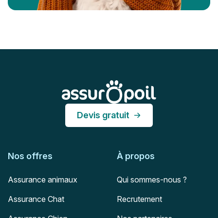
Pied de page
Assur O'Poil
Devis gratuit
Nos offres
À propos
Assurance animaux
Qui sommes-nous ?
Assurance Chat
Recrutement