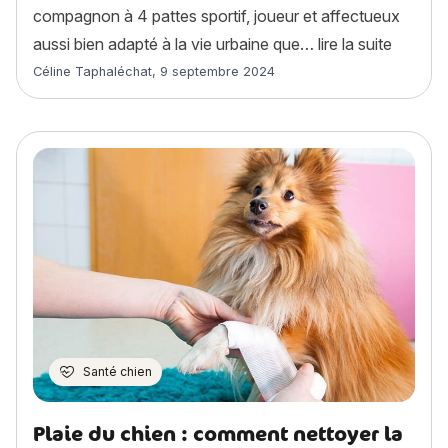
compagnon à 4 pattes sportif, joueur et affectueux
« Boston
aussi bien adapté à la vie urbaine que…
lire la suite
Article rédigé par
Céline Taphaléchat
,
9 septembre 2024
Santé chien
Plaie du chien : comment nettoyer la