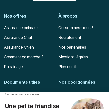
Nos offres
À propos
Assurance animaux
Qui sommes-nous ?
Assurance Chat
Recrutement
Assurance Chien
Nos partenaires
Comment ça marche ?
Mentions légales
Parrainage
Plan du site
Documents utiles
Nos coordonnées
Adresse postale
Feuille de soins
HD Assurances
51-55 rue Hoche
Conditions générales
94767
Ivry-sur-Seine