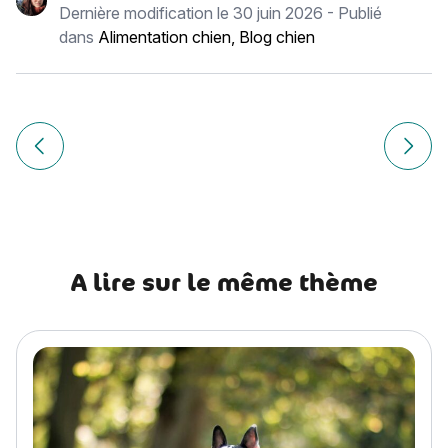
Dernière modification le
30 juin 2026
- Publié
dans
Alimentation chien
,
Blog chien
Navigation
de
Article précédent Peut-on donner du fromage à un chat ?
Article
l’article
A lire sur le même thème