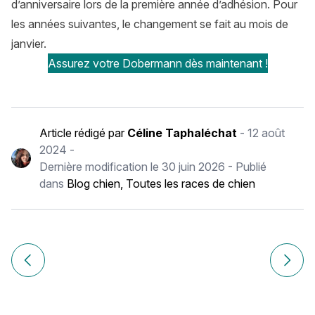
d’anniversaire lors de la première année d’adhésion. Pour
les années suivantes, le changement se fait au mois de
janvier.
Assurez votre Dobermann dès maintenant !
Article rédigé par
Céline Taphaléchat
-
12 août
2024
-
Dernière modification le
30 juin 2026
- Publié
dans
Blog chien
,
Toutes les races de chien
Navigation
de
Article précédent Gingivite chez le chat : soigner l’inflam
Article
l’article