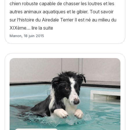
chien robuste capable de chasser les loutres et les
autres animaux aquatiques et le gibier. Tout savoir
sur l’histoire du Airedale Terrier Il est né au milieu du
« Airedale Terrier : histoire, caractèr
XIXème…
lire la suite
Article rédigé par
Manon
,
18 juin 2015