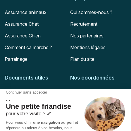
Assurance animaux
Qui sommes-nous ?
Assurance Chat
Recrutement
Assurance Chien
Nos partenaires
Comment ça marche ?
Mentions légales
Parrainage
Plan du site
Documents utiles
Nos coordonnées
Adresse postale
Feuille de soins
HD Assurances
51-55 rue Hoche
Conditions générales
94767
Ivry-sur-Seine
Politique de confidentialité
Pas encore client ?
Mail :
adhesion@assuropoil.com
Politique des Cookies