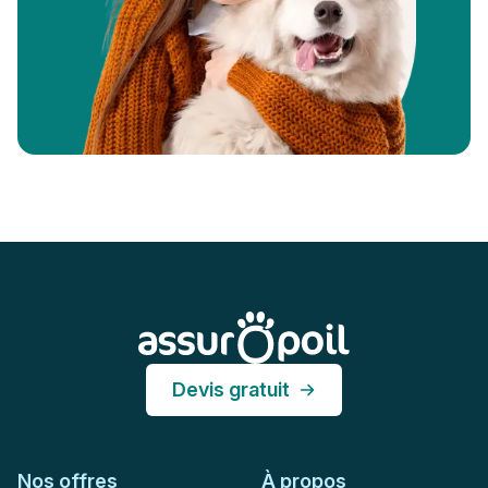
Pied de page
Assur O'Poil
Devis gratuit
Nos offres
À propos