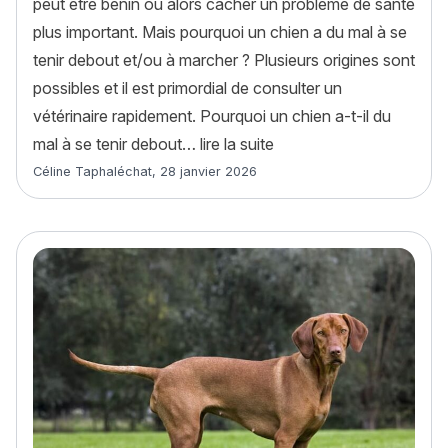
peut être bénin ou alors cacher un problème de santé
plus important. Mais pourquoi un chien a du mal à se
tenir debout et/ou à marcher ? Plusieurs origines sont
possibles et il est primordial de consulter un
vétérinaire rapidement. Pourquoi un chien a-t-il du
« Mon chien a du mal à s
mal à se tenir debout…
lire la suite
Article rédigé par
Céline Taphaléchat
,
28 janvier 2026