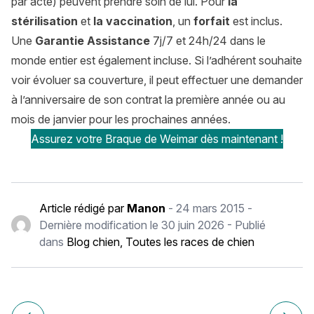
par acte) peuvent prendre soin de lui. Pour
la
stérilisation
et
la vaccination
, un
forfait
est inclus.
Une
Garantie Assistance
7j/7 et 24h/24 dans le
monde entier est également incluse. Si l’adhérent souhaite
voir évoluer sa couverture, il peut effectuer une demander
à l’anniversaire de son contrat la première année ou au
mois de janvier pour les prochaines années.
Assurez votre Braque de Weimar dès maintenant !
Article rédigé par
Manon
-
24 mars 2015
-
Dernière modification le
30 juin 2026
- Publié
dans
Blog chien
,
Toutes les races de chien
Navigation