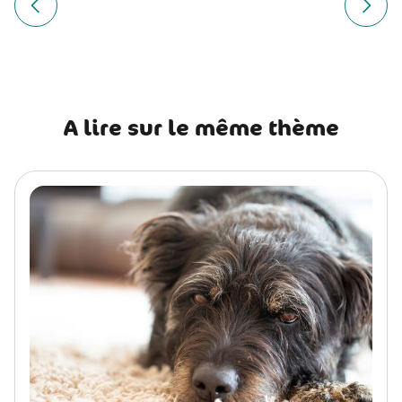
de
Article précédent Leonberg : histoire, caractère, alimentati
Article
l’article
A lire sur le même thème