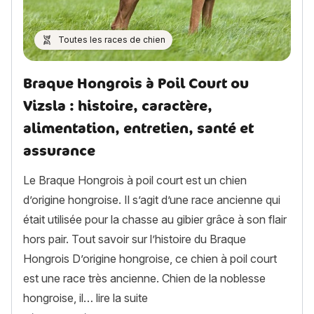
Toutes les races de chien
Braque Hongrois à Poil Court ou
Vizsla : histoire, caractère,
alimentation, entretien, santé et
assurance
Le Braque Hongrois à poil court est un chien
d’origine hongroise. Il s’agit d’une race ancienne qui
était utilisée pour la chasse au gibier grâce à son flair
hors pair. Tout savoir sur l’histoire du Braque
Hongrois D’origine hongroise, ce chien à poil court
est une race très ancienne. Chien de la noblesse
« Braque Hongrois à Poil Court ou 
hongroise, il…
lire la suite
Article rédigé par